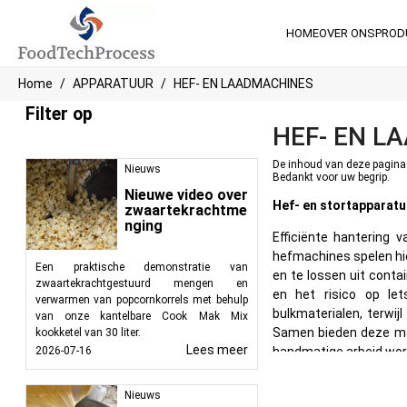
HOME
OVER ONS
PROD
Home
APPARATUUR
HEF- EN LAADMACHINES
Filter op
HEF- EN L
De inhoud van deze pagina i
Nieuws
Bedankt voor uw begrip.
Nieuwe video over
Hef- en stortapparatu
zwaartekrachtme
nging
Efficiënte hantering v
hefmachines spelen hier
Een praktische demonstratie van
en te lossen uit cont
zwaartekrachtgestuurd mengen en
en het risico op le
verwarmen van popcornkorrels met behulp
bulkmaterialen, terwij
van onze kantelbare Cook Mak Mix
Samen bieden deze mac
kookketel van 30 liter.
Lees meer
2026-07-16
handmatige arbeid wor
Functionaliteit en typ
Nieuws