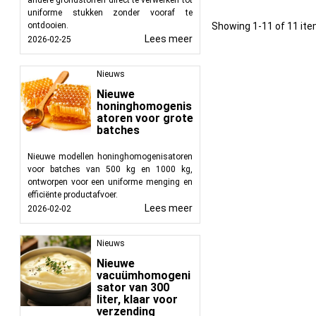
andere grondstoffen direct te verwerken tot
uniforme stukken zonder vooraf te
Samenwerken met Food
Showing 1-11 of 11 ite
ontdooien.
Lees meer
2026-02-25
Samenwerken met FoodT
een breed scala aan 
Nieuws
industrie. Met een f
materiaalverwerkingsp
Nieuwe
honinghomogenis
kistenkantelaars of b
atoren voor grote
materiaaltransport, F
batches
verbeteren.
Nieuwe modellen honinghomogenisatoren
voor batches van 500 kg en 1000 kg,
ontworpen voor een uniforme menging en
efficiënte productafvoer.
Lees meer
2026-02-02
Nieuws
Nieuwe
vacuümhomogeni
sator van 300
liter, klaar voor
verzending