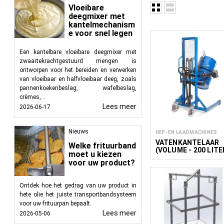
Dumpers en hefapparatu
Vloeibare
uit te voeren:
deegmixer met
kantelmechanism
e voor snel legen
Dumpen:
Dumpers
te laden die aan
Een kantelbare vloeibare deegmixer met
Kantelen:
De dump
zwaartekrachtgestuurd mengen is
Tillen:
Hefappara
ontworpen voor het bereiden en verwerken
tillen, neer te 
van vloeibaar en halfvloeibaar deeg, zoals
werkplek wordt 
pannenkoekenbeslag, wafelbeslag,
Laden:
Materia
crèmes,...
verwerkingslijnen
Lees meer
2026-06-17
Kiepwagens, ook wel k
Nieuws
HEF- EN LAADMACHINES
snel en efficiënt te 
VATENKANTELAAR
afvalbeheer om grondst
Welke frituurband
(VOLUME - 200 LITE
moet u kiezen
voor uw product?
Dumpers werken volgen
Laden:
Bulkgoede
Ontdek hoe het gedrag van uw product in
Kantelen:
De dump
hete olie het juiste transportbandsysteem
Lossen:
Materi
voor uw frituurpan bepaalt.
verwerkingslijnen
Lees meer
2026-05-06