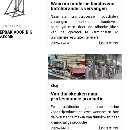
 op te tillen, neer te
Waarom moderne bandovens
batchbranders vervangen
ines bieden efficiënte
ek en optimaliseren de
Naarmate brandprocessen opschalen,
vervangen continue bandovens
F- EN LAADMACHINES
batchsystemen door de afhankelijkheid
IEPBAK VOOR BIG
van de operator te verminderen en
AGS MET
uniformere resultaten te leveren.
NEUMATISCHE
van productietijdlijnen
Lees meer
2026-05-14
EFINRICHTING VBB
 handmatig hanteren
nder wordt gemorst en
trieel afval.
Blog
re:
Van thuiskeuken naar
erkte producten in
professionele productie
Een praktische gids voor kleine
n meststoffen voor
voedselproducenten over wanneer en hoe
de overstap te maken van thuiskoken naar
tplaatsen.
kleinschalige productie.
Lees meer
2026-04-13