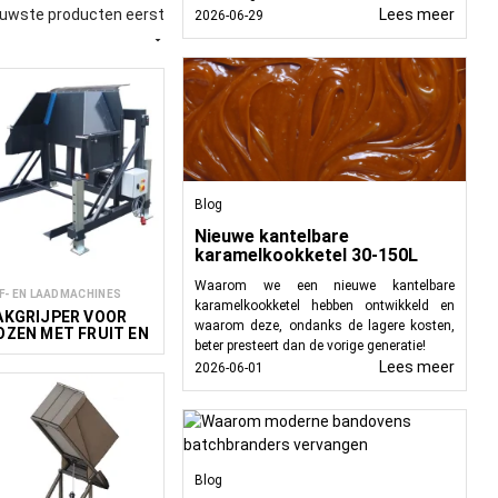
ateriaalhanteringstaken
euwste producten eerst
Lees meer
2026-06-29

n een container of bak
ware materialen op te
 risico op letsel op de
Blog
nsportvoertuigen of
Nieuwe kantelbare
karamelkookketel 30-150L
orpen om bulkmateriaal
Waarom we een nieuwe kantelbare
F- EN LAADMACHINES
ing, landbouw, bouw en
karamelkookketel hebben ontwikkeld en
AKGRIJPER VOOR
waarom deze, ondanks de lagere kosten,
OZEN MET FRUIT EN
beter presteert dan de vorige generatie!
ROENTEN VK
Lees meer
2026-06-01
stigd.
nsportvoertuigen of
Blog