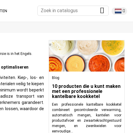
TEN
sie is in het Engels.
 optimaliseren
iteiten. Kiep-, los- en
Blog
erialen veilig te kiepen
10 producten die u kunt maken
 minimum wordt beperkt
met een professionele
kantelbare kookketel
adloze transport van
 werknemers garandeert.
Een professionele kantelbare kookketel
en lossen, waardoor de
combineert gecontroleerde verwarming,
automatisch mengen, kantelen voor
productafvoer en zwaartekrachtgestuurd
mengen, en zwenkwielen voor
eenvoudige...