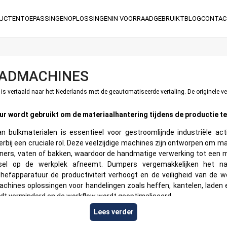
UCTEN
TOEPASSINGEN
OPLOSSINGEN
IN VOORRAAD
GEBRUIKT
BLOG
CONTAC
AADMACHINES
s vertaald naar het Nederlands met de geautomatiseerde vertaling. De originele ver
ur wordt gebruikt om de materiaalhantering tijdens de productie te
an bulkmaterialen is essentieel voor gestroomlijnde industriële activ
bij een cruciale rol. Deze veelzijdige machines zijn ontworpen om mat
ainers, vaten of bakken, waardoor de handmatige verwerking tot een
tsel op de werkplek afneemt. Dumpers vergemakkelijken het na
l hefapparatuur de productiviteit verhoogt en de veiligheid van de
hines oplossingen voor handelingen zoals heffen, kantelen, laden 
dt verminderd en de workflow wordt geoptimaliseerd.
Lees verder
es