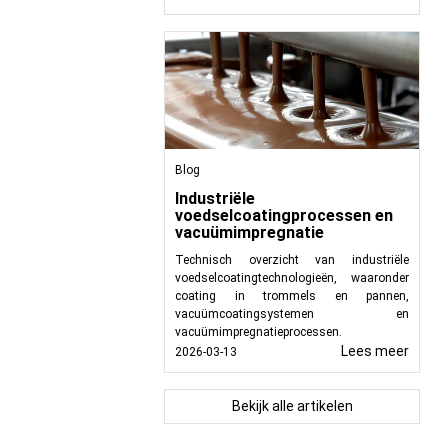
verwerking. Wij bieden
ende behoeften van de
paratuur ontworpen om
n. Of u nu betrouwbare
heffers voor efficiënt
 om uw activiteiten te
Blog
Industriële
voedselcoatingprocessen en
vacuümimpregnatie
Technisch overzicht van industriële
voedselcoatingtechnologieën, waaronder
coating in trommels en pannen,
vacuümcoatingsystemen en
vacuümimpregnatieprocessen.
Lees meer
2026-03-13
Bekijk alle artikelen