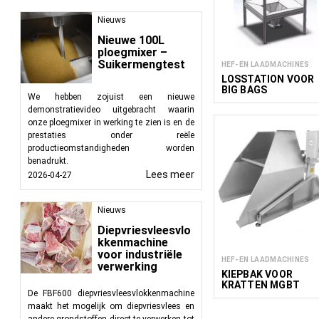
Hefapparatuur omvat e
Nieuws
laten of te transport
oplossingen voor mate
Nieuwe 100L
ploegmixer –
workflow.
Suikermengtest
HEF- EN LAADMACHINES
Voordelen van dumpend
LOSSTATION VOOR
BIG BAGS
We hebben zojuist een nieuwe
Verbeterde effic
demonstratievideo uitgebracht waarin
en verbeteren van
onze ploegmixer in werking te zien is en de
Veiligheid van
prestaties onder reële
verminderen.
productieomstandigheden worden
Nauwkeurig:
Zor
benadrukt.
Lees meer
2026-04-27
verspild.
Veelzijdigheid:
K
Nieuws
Toepassingen van dump
Diepvriesvleesvlo
Voedingsindustr
kkenmachine
voor industriële
voedselverwerke
HEF- EN LAADMACHINES
verwerking
Landbouw:
Beha
KIEPBAK VOOR
KRATTEN MGBT
materiaaltranspo
De FBF600 diepvriesvleesvlokkenmachine
Afvalbeheer:
Het
maakt het mogelijk om diepvriesvlees en
Bouw:
Bouwmateri