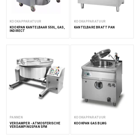
Ervaar de transformerende impact op je productie met een
van onze professionele pannen.
KOOKAPPARATUUR
KOOKAPPARATUUR
Lees minder
KOOKPAN KANTELBAAR 550L, GAS,
KANTELBARE BRATT PAN
INDIRECT
PANNEN
KOOKAPPARATUUR
VERDAMPER - ATMOSFERISCHE
KOOKPAN GAS BLMG
VERDAMPINGSPAN SFM