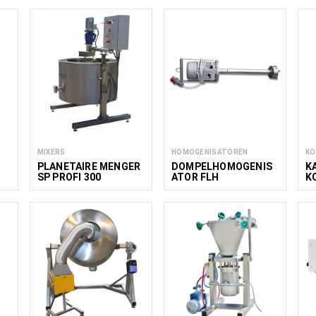
110/100
MIXERS
HOMOGENISATOREN
KO
PLANETAIRE MENGER
DOMPELHOMOGENIS
K
SP PROFI 300
ATOR FLH
K
R