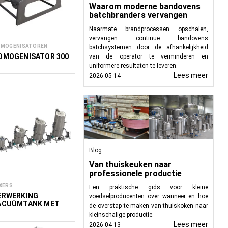
Waarom moderne bandovens
batchbranders vervangen
Naarmate brandprocessen opschalen,
vervangen continue bandovens
MOGENISATOREN
batchsystemen door de afhankelijkheid
OMOGENISATOR 300
van de operator te verminderen en
uniformere resultaten te leveren.
Lees meer
2026-05-14
Blog
Van thuiskeuken naar
professionele productie
XERS
Een praktische gids voor kleine
ERWERKING
voedselproducenten over wanneer en hoe
ACUÜMTANK MET
de overstap te maken van thuiskoken naar
XER 50L - 1800L
kleinschalige productie.
Lees meer
2026-04-13