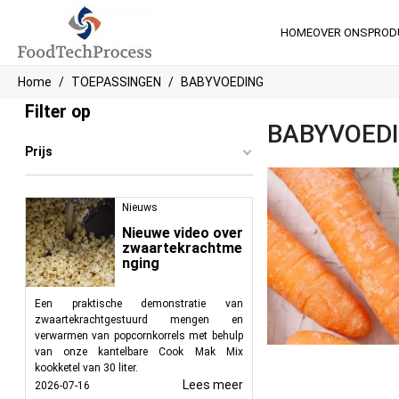
HOME
OVER ONS
PROD
Home
TOEPASSINGEN
BABYVOEDING
Filter op
BABYVOED
Prijs
Nieuws
Nieuwe video over
zwaartekrachtme
nging
Een praktische demonstratie van
zwaartekrachtgestuurd mengen en
verwarmen van popcornkorrels met behulp
van onze kantelbare Cook Mak Mix
kookketel van 30 liter.
Lees meer
2026-07-16