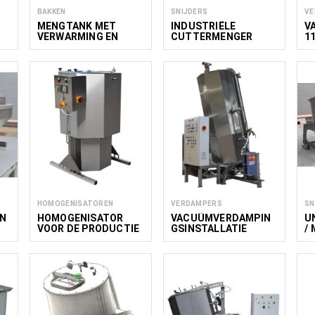
BAKKEN
SNIJDERS
VE
MENGTANK MET
INDUSTRIËLE
V
-
VERWARMING EN
CUTTERMENGER
1
KOELING ACM
150L
HOMOGENISATOREN
VERDAMPERS
SN
N
HOMOGENISATOR
VACUÜMVERDAMPIN
U
VOOR DE PRODUCTIE
GSINSTALLATIE
/
VAN SOJAMELK MH
CIRCULATIE-TYPE
150/120
1750/1500/15