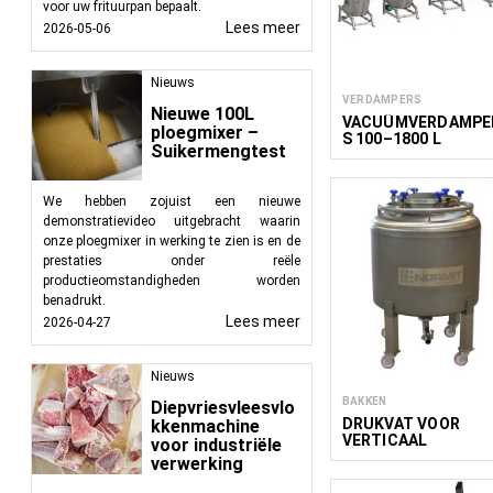
voor uw frituurpan bepaalt.
Lees meer
2026-05-06
Nieuws
VERDAMPERS
Nieuwe 100L
VACUÜMVERDAMPE
ploegmixer –
S 100–1800 L
Suikermengtest
We hebben zojuist een nieuwe
demonstratievideo uitgebracht waarin
onze ploegmixer in werking te zien is en de
prestaties onder reële
productieomstandigheden worden
benadrukt.
Lees meer
2026-04-27
Nieuws
BAKKEN
Diepvriesvleesvlo
DRUKVAT VOOR
kkenmachine
VERTICAAL
voor industriële
PRODUCTTRANSPO
verwerking
T 300 BIN