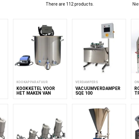
There are 112 products.
Ni
oductie van babyvoeding, inclusief apparatuur voor het koken, me
roenten en andere ingrediënten. Deze apparatuur is ontworpen voor e
uctkwaliteit. FoodTechProcess biedt oplossingen voor kleine en mi
fessionele keukens.
Lees minder
KOOKAPPARATUUR
VERDAMPERS
ON
KOOKKETEL VOOR
VACUÜMVERDAMPER
R
HET MAKEN VAN
SQE 100
T
KARAMEL, SIROOP
R
K
PREMIUM PLUS