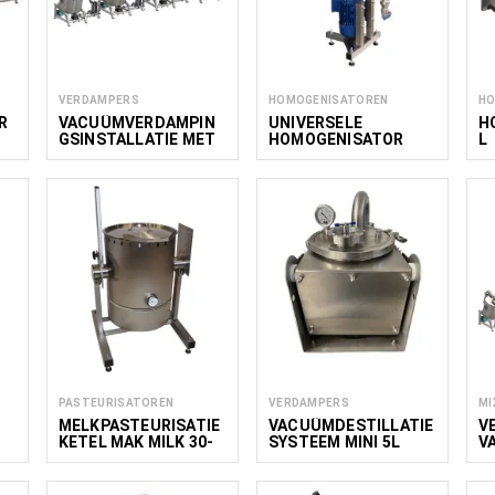
VERDAMPERS
HOMOGENISATOREN
HO
R
VACUÜMVERDAMPIN
UNIVERSELE
H
GSINSTALLATIE MET
HOMOGENISATOR
L
CIRCULATIE 100 -
AHU 10
1800 L
PASTEURISATOREN
VERDAMPERS
MI
MELKPASTEURISATIE
VACUÜMDESTILLATIE
V
KETEL MAK MILK 30-
SYSTEEM MINI 5L
V
R
100 L
MI