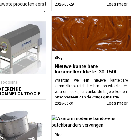
euwste producten eerst
Lees meer
2026-06-29

ngen, pasteuriseren en
en efficiënte productie
ddelgrote producenten,
Blog
Nieuwe kantelbare
karamelkookketel 30-150L
Waarom we een nieuwe kantelbare
TDOOIERS
karamelkookketel hebben ontwikkeld en
OTERENDE
waarom deze, ondanks de lagere kosten,
ROMMELONTDOOIE
beter presteert dan de vorige generatie!
 600 MM
Lees meer
2026-06-01
Blog