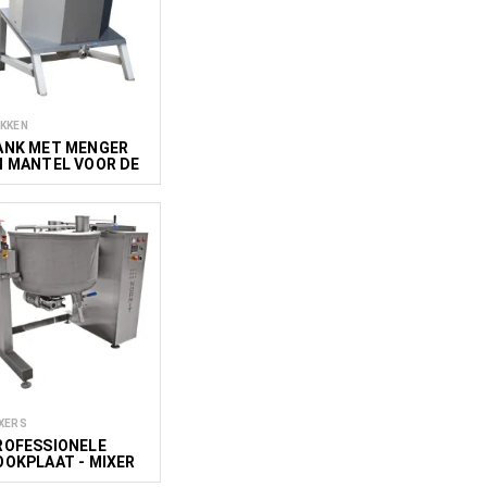
KKEN
ANK MET MENGER
N MANTEL VOOR DE
HERMISCHE DRAGER
0 - 900 L
XERS
ROFESSIONELE
OOKPLAAT - MIXER
SM 300