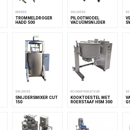
MIXERS
SNIJDERS
VE
TROMMELDROGER
PILOOTMODEL
V
HADD 500
VACUÜMSNIJDER
S
CUT LAB
SNIJDERS
KOOKAPPARATUUR
VE
SNIJDERSMIXER CUT
KOOKTOESTEL MET
V
150
ROERSTAAF HSM 300
G