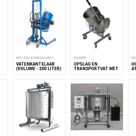
HEF- EN LAADMACHINES
BAKKEN
HO
VATENKANTELAAR
OPSLAG EN
H
(VOLUME - 200 LITER)
TRANSPORTVAT MET
A
HANDMATIGE
KANTELFUNCTIE MAK
30–150L