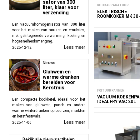
sator van 300
KOOKAPPARATUUR
liter, klaar voor
ELEKTRISCHE
verzending
ROOMKOKER MK 30
120
Een vacuümhomogenisator van 300 liter
voor het maken van sauzen en emulsies,
met geïntegreerde verwarming, koeling en
hogesnelheidsmenging.
Lees meer
2025-12-12
Nieuws
Glühwein en
warme dranken
bereiden voor
Kerstmis
FRITUURPANNEN
VACUÜM KOEKENPA
Een compacte kookketel, ideaal voor het
IDEALFRY VAC 20L
maken van glühwein, punch en andere
warme winterdranken op beurzen, markten
en kerstfestivals.
Lees meer
2025-11-06
Bekijk alle nieuwsartikelen