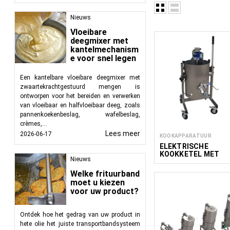
Nieuws
Vloeibare
Apparatuur voor de pr
deegmixer met
verwerken van fruit, g
kantelmechanism
e voor snel legen
en een constante prod
horecabedrijven en pro
Een kantelbare vloeibare deegmixer met
zwaartekrachtgestuurd mengen is
ontworpen voor het bereiden en verwerken
van vloeibaar en halfvloeibaar deeg, zoals
pannenkoekenbeslag, wafelbeslag,
crèmes,...
Lees meer
2026-06-17
KOOKAPPARATUUR
ELEKTRISCHE
KOOKKETEL MET
Nieuws
KANTEL EN
ROERFUNCTIE COO
Welke frituurband
MAK MIX 30-150L
moet u kiezen
voor uw product?
Ontdek hoe het gedrag van uw product in
hete olie het juiste transportbandsysteem