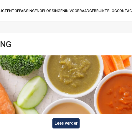
UCTEN
TOEPASSINGEN
OPLOSSINGEN
IN VOORRAAD
GEBRUIKT
BLOG
CONTAC
ING
Lees verder