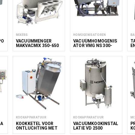
MIXERS
HOMOGENISATOREN
BA
PO
VACUÜMMENGER
VACUÜMHOMOGENIS
T
MAKVACMIX 350-650
ATOR VMG NS 300-
E
650
T
10
KOOKAPPARATUUR
KOOKAPPARATUUR
MI
RA
KOOKKETEL VOOR
VACUÜMKOOKINSTAL
P
ONTLUCHTING MET
LATIE VD 2500
K
MANTEL EN MIXER
H