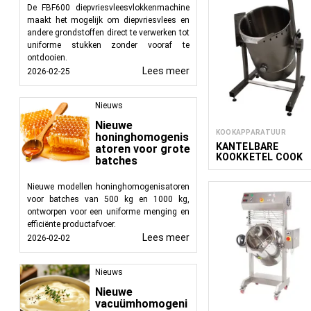
De FBF600 diepvriesvleesvlokkenmachine
maakt het mogelijk om diepvriesvlees en
andere grondstoffen direct te verwerken tot
uniforme stukken zonder vooraf te
ontdooien.
Lees meer
2026-02-25
Nieuws
Nieuwe
KOOKAPPARATUUR
honinghomogenis
KANTELBARE
atoren voor grote
KOOKKETEL COOK
batches
MAK 50-100L
Nieuwe modellen honinghomogenisatoren
voor batches van 500 kg en 1000 kg,
ontworpen voor een uniforme menging en
efficiënte productafvoer.
Lees meer
2026-02-02
Nieuws
Nieuwe
vacuümhomogeni