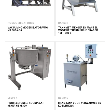
HOMOGENISATOREN
BAKKEN
VACUÜMHOMOGENISATOR VMG
TANK MET MENGER EN MANTEL
NS 300-650
VOOR DE THERMISCHE DRAGER
100 - 900 L
MIXERS
BAKKEN
PROFESSIONELE KOOKPLAAT -
MENGTANK VOOR VERWARMEN EN
MIXER HSM 300
KOELEN KWS