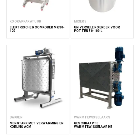
KOOKAPPARATUUR
MIXERS
ELEKTRISCHE ROOMKOKER MK 30-
UNIVERSELE ROERDER VOOR
120
POTTEN 50-100 L
BAKKEN
WARMTEWISSELAARS
MENGTANK MET VERWARMING EN
GESCHRAAPTE
KOELING ACM
WARMTEWISSELAAR HE