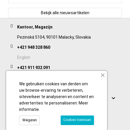
Bekijk alle nieuwsartikelen
Kantoor, Magazijn
Pezinská 5104, 90101 Malacky, Slovakia
+421 948 328 860
English
+421 911 932 091
Slovak/Czech
We gebruiken cookies van derden om
uw browse-ervaring te verbeteren,
Links
siteverkeer te analyseren en content en

advertenties te personaliseren.
Meer
informatie
.
Cookies toestaan
Weigeren
© 2026 Copyright foodtechprocess.com