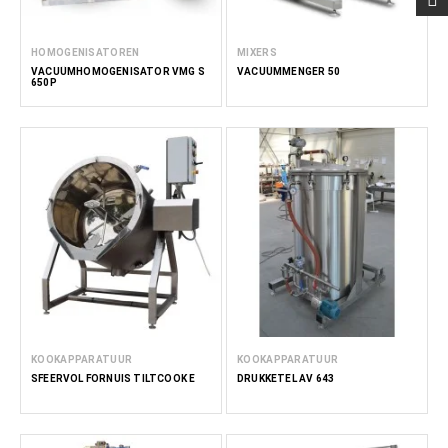
HOMOGENISATOREN
MIXERS
VACUÜMHOMOGENISATOR VMG S
VACUÜMMENGER 50
650P
KOOKAPPARATUUR
KOOKAPPARATUUR
SFEERVOL FORNUIS TILTCOOK E
DRUKKETEL AV 643