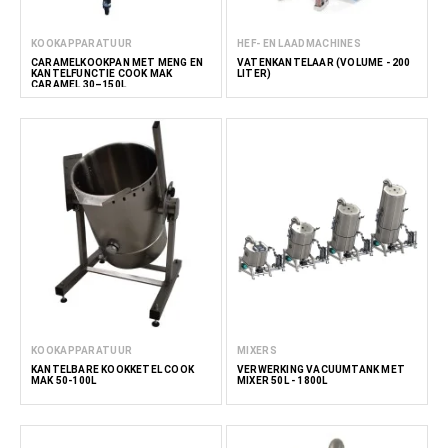
KOOKAPPARATUUR
HEF- EN LAADMACHINES
CARAMELKOOKPAN MET MENG EN
VATENKANTELAAR (VOLUME - 200
KANTELFUNCTIE COOK MAK
LITER)
CARAMEL 30–150L
KOOKAPPARATUUR
MIXERS
KANTELBARE KOOKKETEL COOK
VERWERKING VACUÜMTANK MET
MAK 50-100L
MIXER 50L - 1800L