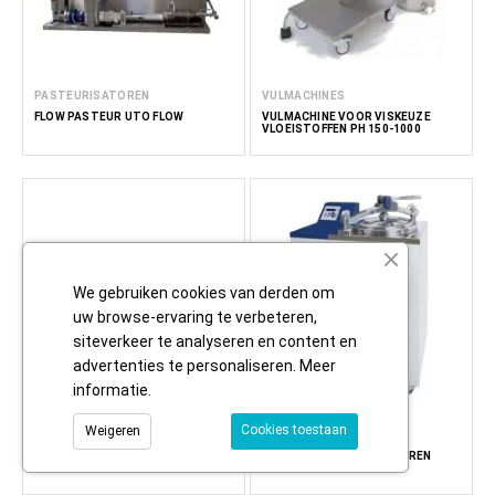
PASTEURISATOREN
VULMACHINES
FLOW PASTEUR UTO FLOW
VULMACHINE VOOR VISKEUZE
VLOEISTOFFEN PH 150-1000
We gebruiken cookies van derden om
uw browse-ervaring te verbeteren,
siteverkeer te analyseren en content en
advertenties te personaliseren.
Meer
informatie
.
Cookies toestaan
Weigeren
KOOKAPPARATUUR
AUTOCLAVEN
KOOKTOESTELLEN MET EEN MIXER
AUTOCLAAFSTERILISATOREN
WLMME
WLGT