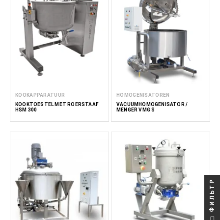
KOOKAPPARATUUR
HOMOGENISATOREN
KOOKTOESTEL MET ROERSTAAF
VACUÜMHOMOGENISATOR /
HSM 300
MENGER VMG S
ФИЛЬТР