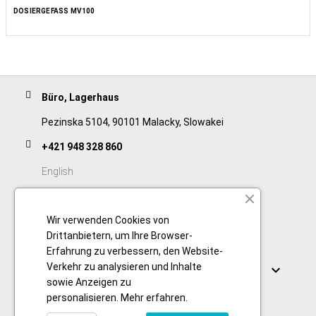
DOSIERGEFÄSS MV100
Büro, Lagerhaus
Pezinska 5104, 90101 Malacky, Slowakei
+421 948 328 860
English
+421 911 932 091
Wir verwenden Cookies von
Slovak/Czech
Drittanbietern, um Ihre Browser-
Erfahrung zu verbessern, den Website-
Verbindungen
Verkehr zu analysieren und Inhalte

sowie Anzeigen zu
personalisieren.
Mehr erfahren
.