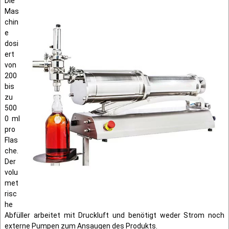
Die
Mas
chin
e
dosi
ert
von
200
bis
zu
500
0 ml
pro
Flas
che.
Der
volu
met
risc
he
Abfüller arbeitet mit Druckluft und benötigt weder Strom noch
externe Pumpen zum Ansaugen des Produkts.