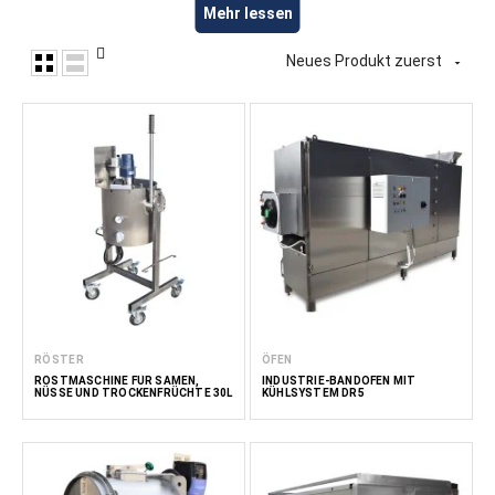
Müsliherstellung, einschließlich Anlagen zum Mischen,
Mehr lessen
Formen, Erhitzen und Verarbeiten von Getreide,
Trockenfrüchten, Nüssen, Samen und anderen Zutaten.
Neues Produkt zuerst

Diese Anlagen eignen sich für die Herstellung von Müsli und
Granola, Frühstückscerealien und anderen
Getreideprodukten sowie Müsliriegeln. FoodTechProcess
bietet Anlagen für Lebensmittelproduzenten,
Getreidehersteller, Gastronomiebetriebe und Großküchen.
Lese
weniger
RÖSTER
ÖFEN
RÖSTMASCHINE FÜR SAMEN,
INDUSTRIE-BANDOFEN MIT
NÜSSE UND TROCKENFRÜCHTE 30L
KÜHLSYSTEM DR5