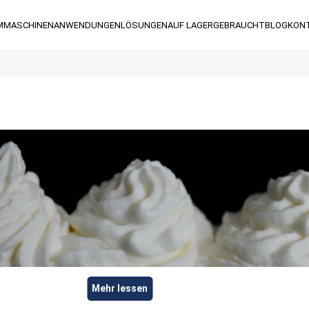
M
MASCHINEN
ANWENDUNGEN
LÖSUNGEN
AUF LAGER
GEBRAUCHT
BLOG
KON
E
Mehr lessen