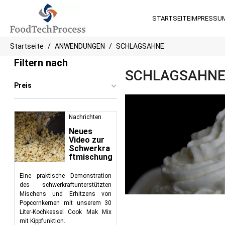
STARTSEITE
IMPRESSU
Startseite
ANWENDUNGEN
SCHLAGSAHNE
Filtern nach
SCHLAGSAHN
Preis
Nachrichten
Neues
Video zur
Schwerkra
ftmischung
Eine praktische Demonstration
des schwerkraftunterstützten
Mischens und Erhitzens von
Popcornkernen mit unserem 30
Liter-Kochkessel Cook Mak Mix
mit Kippfunktion.