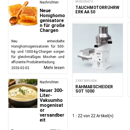
MIXGERÄTE
Nachrichten
TAUCHMOTORRÜHRW
Neue
ERK AA 50
Honighomo
genisatore
n für große
Chargen
Neu entwickelte
Honighomogenisatoren für 500-
kg- und 1000-kg-Chargen sorgen
für gleichmäßiges Mischen und
effiziente Produktentladung.
Mehr lesen
2026-02-02
ZENTRIFUGEN
Nachrichten
RAHMABSCHEIDER
Neuer 300-
SOT 1000
Liter-
Vakuumho
mogenisat
or
versandber
1 - 22 von 22 Artikel(n)
eit