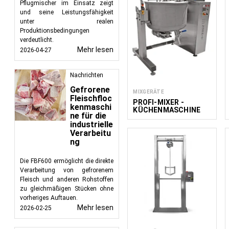
Pflugmischer im Einsatz zeigt
und seine Leistungsfähigkeit
unter realen
Produktionsbedingungen
verdeutlicht.
Mehr lesen
2026-04-27
Nachrichten
Gefrorene
MIXGERÄTE
Fleischfloc
PROFI-MIXER -
kenmaschi
KÜCHENMASCHINE
ne für die
HSM 300
industrielle
Verarbeitu
ng
Die FBF600 ermöglicht die direkte
Verarbeitung von gefrorenem
Fleisch und anderen Rohstoffen
zu gleichmäßigen Stücken ohne
vorheriges Auftauen.
Mehr lesen
2026-02-25