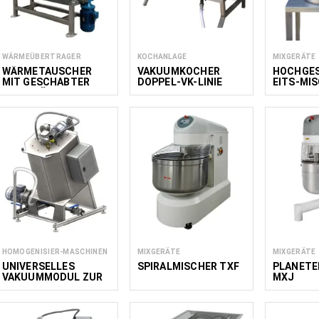
WÄRMEÜBERTRAGER
KOCHANLAGE
MIXGERÄTE
WÄRMETAUSCHER
VAKUUMKOCHER
HOCHGE
MIT GESCHABTER
DOPPEL-VK-LINIE
EITS-MI
OBERFLÄCHE HE
TURBOM
HOMOGENISIER-MASCHINEN
MIXGERÄTE
MIXGERÄTE
UNIVERSELLES
SPIRALMISCHER TXF
PLANETE
VAKUUMMODUL ZUR
MXJ
HERSTELLUNG VON
SPEISEEISMISCHUNG
EN AUF MILCHBASIS