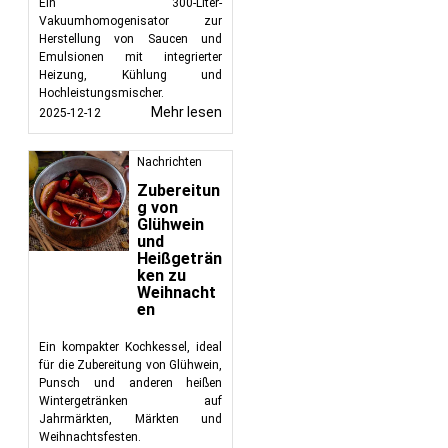
Ein 300-Liter-
Vakuumhomogenisator zur
Herstellung von Saucen und
Emulsionen mit integrierter
Heizung, Kühlung und
Hochleistungsmischer.
Mehr lesen
2025-12-12
Nachrichten
Zubereitun
g von
Glühwein
und
Heißgeträn
ken zu
Weihnacht
en
Ein kompakter Kochkessel, ideal
für die Zubereitung von Glühwein,
Punsch und anderen heißen
Wintergetränken auf
Jahrmärkten, Märkten und
Weihnachtsfesten.