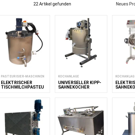
22 Artikel gefunden
Neues Pr
rbeitung für die Herstellung von Schlagsahne und Sahneprodukten,
 und Verarbeiten von Milchprodukten. Diese Anlagen eignen sich zur 
ahnefüllungen und anderen süßen Milchprodukten. FoodTechProcess 
eller, Gastronomiebetriebe und Großküchen.
Lese
weniger
PASTEURISIER-MASCHINEN
KOCHANLAGE
KOCHANLAG
ELEKTRISCHER
UNIVERSELLER KIPP-
ELEKTRI
TISCHMILCHPASTEU
SAHNEKOCHER
SAHNEKO
RISIERER 50–150 L
30-120