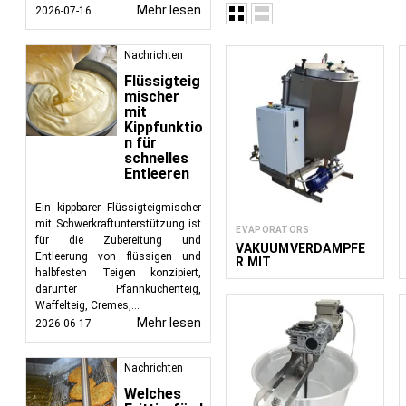
Mehr lesen
2026-07-16
Anlagen zur Lebensmittelvera
Nachrichten
Anlagen zum Erhitzen, Mischen
Flüssigteig
Schlagsahne, Dessertsoßen, S
mischer
für Molkereien, Süßwarenherst
mit
Kippfunktio
n für
schnelles
Entleeren
Ein kippbarer Flüssigteigmischer
mit Schwerkraftunterstützung ist
EVAPORATORS
für die Zubereitung und
VAKUUMVERDAMPFE
Entleerung von flüssigen und
R MIT
halbfesten Teigen konzipiert,
UMLAUFSYSTEM 100-
300 L
darunter Pfannkuchenteig,
Waffelteig, Cremes,...
Mehr lesen
2026-06-17
Nachrichten
Welches