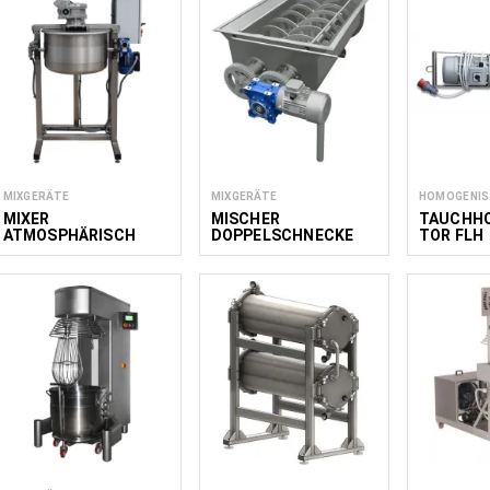
100
MIXGERÄTE
MIXGERÄTE
HOMOGENIS
MIXER
MISCHER
TAUCHH
ATMOSPHÄRISCH
DOPPELSCHNECKE
TOR FLH
MIXEMA MIXER 50
MSH 540