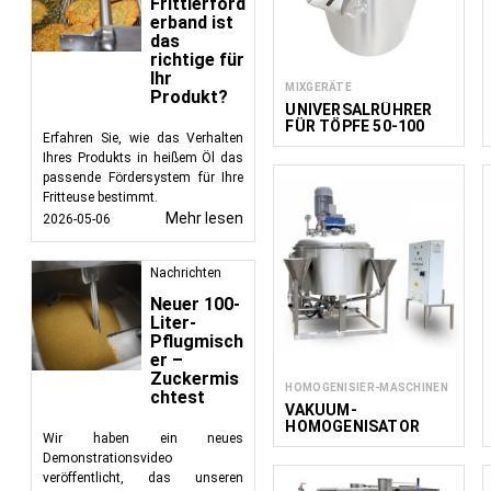
Frittierförd
erband ist
das
richtige für
Ihr
MIXGERÄTE
Produkt?
UNIVERSALRÜHRER
FÜR TÖPFE 50-100
Erfahren Sie, wie das Verhalten
LITER
Ihres Produkts in heißem Öl das
passende Fördersystem für Ihre
Fritteuse bestimmt.
Mehr lesen
2026-05-06
Nachrichten
Neuer 100-
Liter-
Pflugmisch
er –
Zuckermis
HOMOGENISIER-MASCHINEN
chtest
VAKUUM-
HOMOGENISATOR
Wir haben ein neues
VMG S 650P
Demonstrationsvideo
veröffentlicht, das unseren