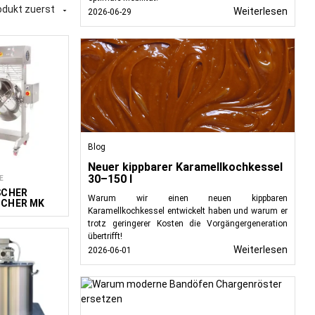
odukt zuerst
Weiterlesen

2026-06-29
 einschließlich
Zubereitung von
bietet Anlagen
Blog
Neuer kippbarer Karamellkochkessel
30–150 l
E
SCHER
Warum wir einen neuen kippbaren
CHER MK
Karamellkochkessel entwickelt haben und warum er
trotz geringerer Kosten die Vorgängergeneration
übertrifft!
Weiterlesen
2026-06-01