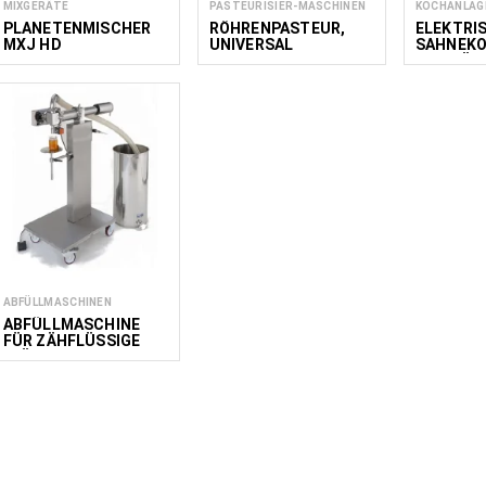
MIXGERÄTE
PASTEURISIER-MASCHINEN
KOCHANLAG
PLANETENMISCHER
RÖHRENPASTEUR,
ELEKTRI
MXJ HD
UNIVERSAL
SAHNEKO
HEIZKÖR
ABFÜLLMASCHINEN
ABFÜLLMASCHINE
FÜR ZÄHFLÜSSIGE
FLÜSSIGKEITEN PH
150-1000