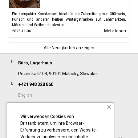
Ein kompakter Kochkessel, ideal für die Zubereitung von Glühwein,
Punsch und anderen heißen Wintergetränken auf Jahrmärkten,
Märkten und Weihnachtsfesten.
Mehr lesen
2025-11-06
Alle Neuigkeiten anzeigen
Büro, Lagerhaus
Pezinska 5104, 90101 Malacky, Slowakei
+421 948 328 860
English
+421 911 932 091
Wir verwenden Cookies von
Slovak/Czech
Drittanbietern, um Ihre Browser-
Erfahrung zu verbessern, den Website-
Verbindungen
Verkehr zu analysieren und Inhalte