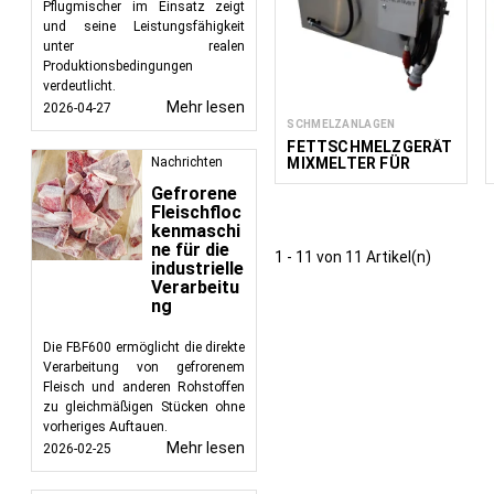
Pflugmischer im Einsatz zeigt
und seine Leistungsfähigkeit
unter realen
Produktionsbedingungen
verdeutlicht.
Mehr lesen
2026-04-27
SCHMELZANLAGEN
FETTSCHMELZGERÄT
MIXMELTER FÜR
Nachrichten
BUTTER / MARGARINE
Gefrorene
Fleischfloc
kenmaschi
ne für die
1 - 11 von 11 Artikel(n)
industrielle
Verarbeitu
ng
Die FBF600 ermöglicht die direkte
Verarbeitung von gefrorenem
Fleisch und anderen Rohstoffen
zu gleichmäßigen Stücken ohne
vorheriges Auftauen.
Mehr lesen
2026-02-25