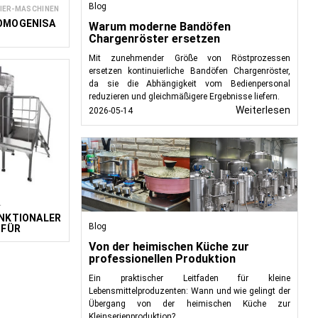
Blog
IER-MASCHINEN
OMOGENISA
Warum moderne Bandöfen
Chargenröster ersetzen
Mit zunehmender Größe von Röstprozessen
ersetzen kontinuierliche Bandöfen Chargenröster,
da sie die Abhängigkeit vom Bedienpersonal
reduzieren und gleichmäßigere Ergebnisse liefern.
Weiterlesen
2026-05-14
L
NKTIONALER
Blog
 FÜR
IEN DUE
Von der heimischen Küche zur
professionellen Produktion
Ein praktischer Leitfaden für kleine
Lebensmittelproduzenten: Wann und wie gelingt der
Übergang von der heimischen Küche zur
Kleinserienproduktion?