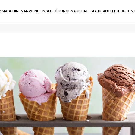
M
MASCHINEN
ANWENDUNGEN
LÖSUNGEN
AUF LAGER
GEBRAUCHT
BLOG
KON