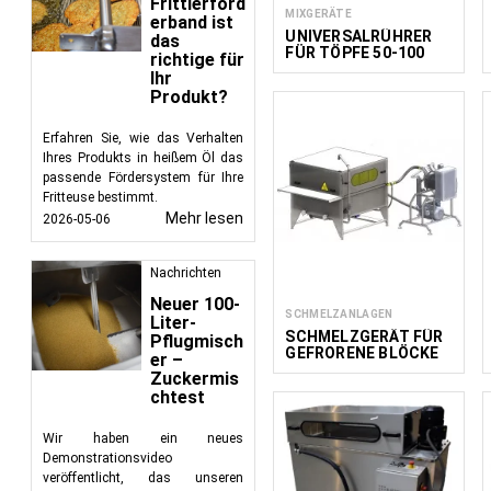
Frittierförd
MIXGERÄTE
erband ist
UNIVERSALRÜHRER
das
FÜR TÖPFE 50-100
richtige für
LITER
Ihr
Produkt?
Erfahren Sie, wie das Verhalten
Ihres Produkts in heißem Öl das
passende Fördersystem für Ihre
Fritteuse bestimmt.
Mehr lesen
2026-05-06
Nachrichten
Neuer 100-
SCHMELZANLAGEN
Liter-
SCHMELZGERÄT FÜR
Pflugmisch
GEFRORENE BLÖCKE
er –
FASTMELTER
Zuckermis
chtest
Wir haben ein neues
Demonstrationsvideo
veröffentlicht, das unseren