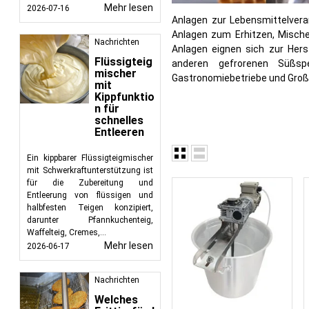
Mehr lesen
2026-07-16
Anlagen zur Lebensmittelverar
Anlagen zum Erhitzen, Mische
Nachrichten
Anlagen eignen sich zur Hers
Flüssigteig
anderen gefrorenen Süßspe
mischer
Gastronomiebetriebe und Gro
mit
Kippfunktio
n für
schnelles
Entleeren
Ein kippbarer Flüssigteigmischer
mit Schwerkraftunterstützung ist
für die Zubereitung und
Entleerung von flüssigen und
halbfesten Teigen konzipiert,
darunter Pfannkuchenteig,
Waffelteig, Cremes,...
Mehr lesen
2026-06-17
Nachrichten
Welches