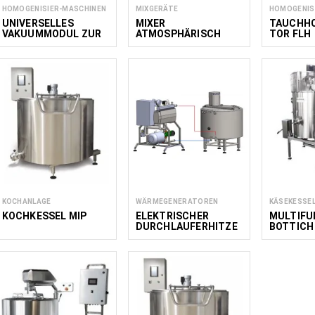
HOMOGENISIER-MASCHINEN
MIXGERÄTE
HOMOGENIS
UNIVERSELLES
MIXER
TAUCHH
VAKUUMMODUL ZUR
ATMOSPHÄRISCH
TOR FLH
HERSTELLUNG VON
MIXEMA MIXER 50
SPEISEEISMISCHUNG
EN AUF MILCHBASIS
100
KOCHANLAGE
WÄRMEGENERATOREN
KÄSEKESSE
KOCHKESSEL MIP
ELEKTRISCHER
MULTIFU
DURCHLAUFERHITZE
BOTTICH
R MIP
MOLKERE