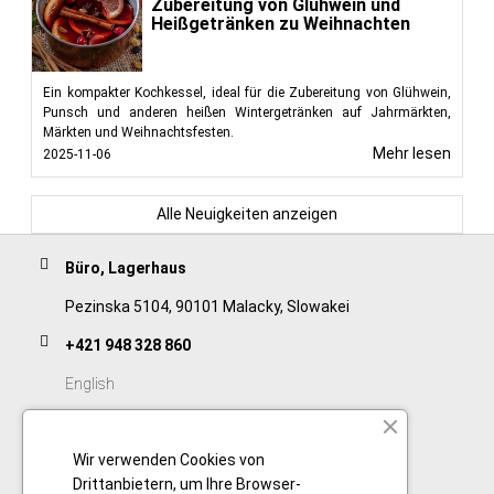
Zubereitung von Glühwein und
Heißgetränken zu Weihnachten
Ein kompakter Kochkessel, ideal für die Zubereitung von Glühwein,
Punsch und anderen heißen Wintergetränken auf Jahrmärkten,
Märkten und Weihnachtsfesten.
Mehr lesen
2025-11-06
Alle Neuigkeiten anzeigen
Büro, Lagerhaus
Pezinska 5104, 90101 Malacky, Slowakei
+421 948 328 860
English
+421 911 932 091
Wir verwenden Cookies von
Slovak/Czech
Drittanbietern, um Ihre Browser-