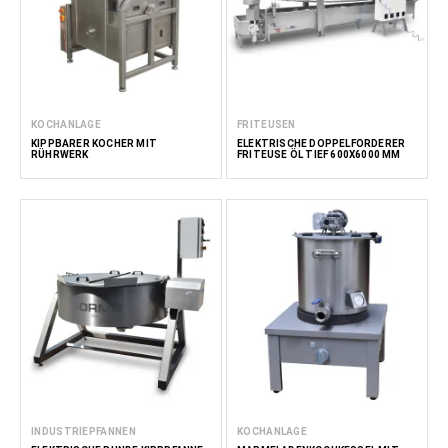
KOCHANLAGE
FRITEUSEN
KIPPBARER KOCHER MIT
ELEKTRISCHE DOPPELFÖRDERER
RÜHRWERK
FRITEUSE ÖL TIEF 600X6000 MM
INDUSTRIEPFANNEN
KOCHANLAGE