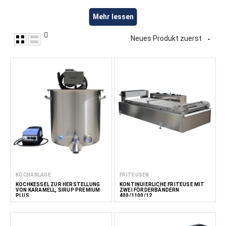
Anlagen zur Lebensmittelverarbeitung für die Herstellung
Mehr lessen
von Fertiggerichten, einschließlich Anlagen zum Blanchieren,
Kochen, Erhitzen, Mischen und Verarbeiten verschiedener
Neues Produkt zuerst
essbarer Zutaten. Diese Anlagen eignen sich zur Herstellung

von Fertiggerichten, Mahlzeitenkomponenten, Convenience-
Produkten und anderen gekühlten oder tiefgekühlten
Lebensmitteln. FoodTechProcess bietet Anlagen für
Lebensmittelhersteller, Catering-Unternehmen,
Gastronomiebetriebe und Großküchen.
Lese
weniger
KOCHANLAGE
FRITEUSEN
KOCHKESSEL ZUR HERSTELLUNG
KONTINUIERLICHE FRITEUSE MIT
VON KARAMELL, SIRUP PREMIUM
ZWEI FÖRDERBÄNDERN
PLUS
400/1100/12