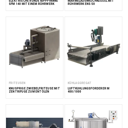
ELEKTRISCHE RUNDE KIPPPFANNE
MARMELADENKOCHKESSEL MIT
SFM 140 MIT EINEM RÜHRWERK
RÜHRWERK ENS 50
FRITEUSEN
KÜHLAGGREGAT
KNUSPRIGE ZWIEBELFRITEUSE MIT
LUFTKÜHLUNGSFÖRDERER M
ZENTRIFUGE ZUM ENTÖLEN
400/1000