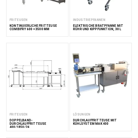
FRITEUSEN
INDUSTRIEPFANNEN
KONTINUIERLICHE FRITTEUSE
ELEKTRISCHE BRATPFANNE MIT
COMBIFRY 600 × 3500 MM
RÜHR UND KIPPFUNKTION, 30 L
FRITEUSEN
LÖSUNGEN
DOPPELBAND-
DURCHLAUFFRITTEUSE MIT
DURCHLAUFFRITTEUSE
KÜHLSYSTEM MAK 400
400/1850/24