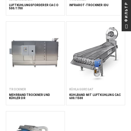
ФИЛЬТР
LUFTKÜHLUNGSFÖRDERER CAC O
INFRAROT-TROCKNER IDU
500/1700
TROCKNER
KÜHLAGGREGAT
MEHRBANDTROCKNER UND
KÜHLBAND MIT LUFTKÜHLUNG CAC
KÜHLER DR
600/1500