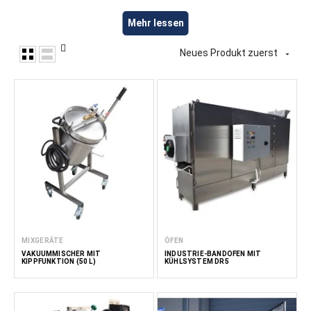
Anlagen zur Lebensmittelverarbeitung für die Herstellung
Mehr lessen
von Trockenfrüchten und gemüse, einschließlich Anlagen zur
Vorbereitung, Erhitzung, Verarbeitung und
Neues Produkt zuerst

Wärmebehandlung verschiedener Obst und
Gemüseprodukte. Unsere Maschinen eignen sich für kleine
und mittlere Lebensmittelproduzenten, die eine
kosteneffiziente Verarbeitung und einen zuverlässigen
Betrieb benötigen. FoodTechProcess bietet Anlagen für
Obst- und Gemüseverarbeiter, Lebensmittelhersteller,
Gastronomiebetriebe und Großküchen.
Lese
weniger
MIXGERÄTE
ÖFEN
VAKUUMMISCHER MIT
INDUSTRIE-BANDOFEN MIT
KIPPFUNKTION (50 L)
KÜHLSYSTEM DR5