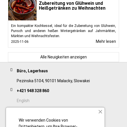
Zubereitung von Glühwein und
Heißgetränken zu Weihnachten
Ein kompakter Kochkessel, ideal für die Zubereitung von Glühwein,
Punsch und anderen heißen Wintergetränken auf Jahrmärkten,
Märkten und Weihnachtsfesten.
Mehr lesen
2025-11-06
Alle Neuigkeiten anzeigen
Büro, Lagerhaus
Pezinska 5104, 90101 Malacky, Slowakei
+421 948 328 860
English
+421 911 932 091
Wir verwenden Cookies von
Slovak/Czech
Drittanbietern, um Ihre Browser-