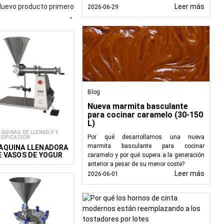
as máquinas llenadoras
Nuevo producto primero
Leer más
2026-06-29
zando el desperdicio y

tes con líquidos, como
o o gravimétrico, para
iscosas, como cremas,
Blog
Nueva marmita basculante
mo especias, harinas y
para cocinar caramelo (30-150
L)
el desperdicio.
QUINAS DE LLENADO Y
un volumen específico,
Por qué desarrollamos una nueva
SIFICACIÓN
marmita basculante para cocinar
ÁQUINA LLENADORA
E VASOS DE YOGUR
ofreciendo precisión en
caramelo y por qué supera a la generación
anterior a pesar de su menor coste?
Leer más
2026-06-01
educiendo el riesgo de
acia de la producción,