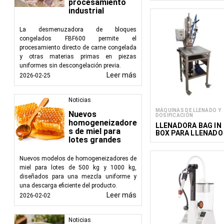
procesamiento
para garantizar un env
industrial
FoodTechProcess se des
La desmenuzadora de bloques
congelados FBF600 permite el
procesamiento directo de carne congelada
y otras materias primas en piezas
uniformes sin descongelación previa.
Leer más
2026-02-25
Noticias
MÁQUINAS DE LLENADO Y
Nuevos
DOSIFICACIÓN
homogeneizadore
LLENADORA BAG IN
s de miel para
BOX PARA LLENADO
lotes grandes
EN CALIENTE EI B12
Nuevos modelos de homogeneizadores de
miel para lotes de 500 kg y 1000 kg,
diseñados para una mezcla uniforme y
una descarga eficiente del producto.
Leer más
2026-02-02
Noticias