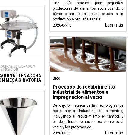
Una guía práctica para pequeños
cia y la productividad,
productores de alimentos sobre cuándo y
sado.
cómo pasar de la cocina casera a la
producción a pequeña escala.
Leer más
2026-04-13
QUINAS DE LLENADO Y
SIFICACIÓN
ÁQUINA LLENADORA
Blog
ON MESA GIRATORIA
UTOMÁTICA ECN
Procesos de recubrimiento
industrial de alimentos e
impregnación al vacío
Descripción técnica de las tecnologías de
recubrimiento industrial de alimentos,
incluyendo el recubrimiento en tambor y
bandeja, los sistemas de recubrimiento al
vacío y los procesos de...
Leer más
2026-03-13