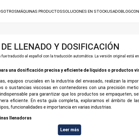
OSOTROS
MÁQUINAS
PRODUCTOS
SOLUCIONES
EN STOCK
USADO
BLOG
CON
DE LLENADO Y DOSIFICACIÓN
 fue traducido al español con la traducción automática. La versión original está en
ara una dosificación precisa y eficiente de líquidos o productos v
s, equipos cruciales en la industria del envasado, realizan la impor
olvos o sustancias viscosas en contenedores con una precisión meti
ndispensable para garantizar que los productos se empaqueten, sell
nera eficiente. En esta guía completa, exploramos el ámbito de la
pos, funcionalidades e importancia en varias industrias.
nas llenadoras
ras, también conocidas como máquinas dosificadoras, están diseñ
Leer más
 automatizar la tarea de llenar contenedores. Se emplean en una amp