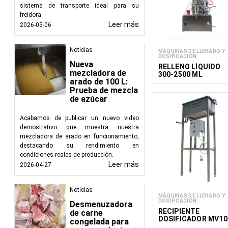
sistema de transporte ideal para su
optimizando el c
freidora.
Coherencia:
Las
Leer más
2026-05-06
producto en todo
Higiene:
Estas m
Noticias
normas de higien
MÁQUINAS DE LLENADO Y
DOSIFICACIÓN
Nueva
RELLENO LÍQUIDO
Aplicaciones en todas
mezcladora de
300-2500 ML
arado de 100 L:
Las máquinas llenadora
Prueba de mezcla
de azúcar
Comida y bebid
garantizan un en
Acabamos de publicar un nuevo video
Productos farm
demostrativo que muestra nuestra
con precisión, ma
mezcladora de arado en funcionamiento,
destacando su rendimiento en
Cosméticos:
La 
condiciones reales de producción.
sueros, mantenie
Leer más
2026-04-27
Productos quím
precisión los pr
Noticias
MÁQUINAS DE LLENADO Y
Colaboración con Foo
DOSIFICACIÓN
Desmenuzadora
RECIPIENTE
de carne
FoodTechProcess ofre
DOSIFICADOR MV10
congelada para
diversas necesidades d