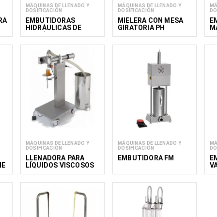
MÁQUINAS DE LLENADO Y
MÁQUINAS DE LLENADO Y
MÁ
DOSIFICACIÓN
DOSIFICACIÓN
DO
RA
EMBUTIDORAS
MIELERA CON MESA
E
HIDRÁULICAS DE
GIRATORIA PH
M
PISTÓN PARA
EMBUTIDOS
MÁQUINAS DE LLENADO Y
MÁQUINAS DE LLENADO Y
MÁ
DOSIFICACIÓN
DOSIFICACIÓN
DO
LLENADORA PARA
EMBUTIDORA FM
E
NE
LÍQUIDOS VISCOSOS
V
PH 150-1000
G