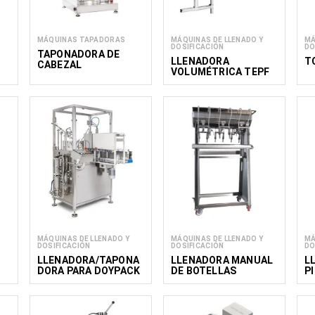
MÁQUINAS TAPADORAS
MÁQUINAS DE LLENADO Y
MÁ
DOSIFICACIÓN
DO
TAPONADORA DE
LLENADORA
T
CABEZAL
VOLUMÉTRICA TEPF
DESCENDENTE TEDH
500/600
MÁQUINAS DE LLENADO Y
MÁQUINAS DE LLENADO Y
MÁ
DOSIFICACIÓN
DOSIFICACIÓN
DO
LLENADORA/TAPONA
LLENADORA MANUAL
L
DORA PARA DOYPACK
DE BOTELLAS
P
CON BOQUILLA DOY 5,
1300