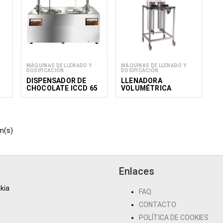
MÁQUINAS DE LLENADO Y
MÁQUINAS DE LLENADO Y
DOSIFICACIÓN
DOSIFICACIÓN
DISPENSADOR DE
LLENADORA
CHOCOLATE ICCD 65
VOLUMÉTRICA
VERTICAL TEFV 1,
TEFV 2
m(s)
Enlaces
kia
FAQ
CONTACTO
POLÍTICA DE COOKIES