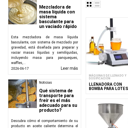
incluidas las de alim
Mezcladora de
garantizan que se dis
masa líquida con
asegurando la consiste
sistema
basculante para
Tipos de máquinas ll
un vaciado rápido
Máquinas llenad
Esta mezcladora de masa líquida
bebidas, aceite
basculante, con sistema de mezclado por
garantizar medic
gravedad, está diseñada para preparar y
Máquinas llena
vaciar masas líquidas y semilíquidas,
incluyendo masa para panqueques,
pastas y geles, 
waffles,...
Máquinas llena
Leer más
2026-06-17
suplementos en p
MÁQUINAS DE LLENADO Y
Máquinas llena
DOSIFICACIÓN
garantizando med
Noticias
LLENADORA CON
BOMBA PARA LOTES
Máquinas llena
Qué sistema de
DE 50-5000 G
aplicaciones de 
transporte para
freír es el más
Ventajas de los equip
adecuado para su
producto?
Precisión:
Las m
que los envases 
Descubra cómo el comportamiento de su
producto en aceite caliente determina el
Eficiencia:
La a