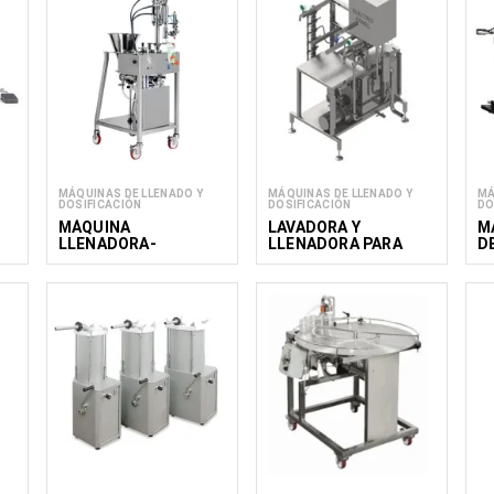
MÁQUINAS DE LLENADO Y
MÁQUINAS DE LLENADO Y
MÁ
DOSIFICACIÓN
DOSIFICACIÓN
DO
MÁQUINA
LAVADORA Y
M
LLENADORA-
LLENADORA PARA
D
L
TAPONADORA DE
BARRILES SV 10, SV
V
BOLSAS FLEXIBLES
30
TEF 250