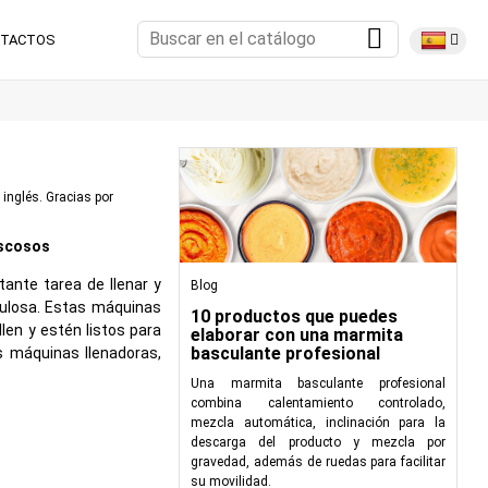
TACTOS
 inglés. Gracias por
iscosos
tante tarea de llenar y
Blog
culosa. Estas máquinas
10 productos que puedes
en y estén listos para
elaborar con una marmita
basculante profesional
s máquinas llenadoras,
Una marmita basculante profesional
combina calentamiento controlado,
mezcla automática, inclinación para la
descarga del producto y mezcla por
adas para agilizar el
gravedad, además de ruedas para facilitar
lia gama de industrias,
su movilidad.