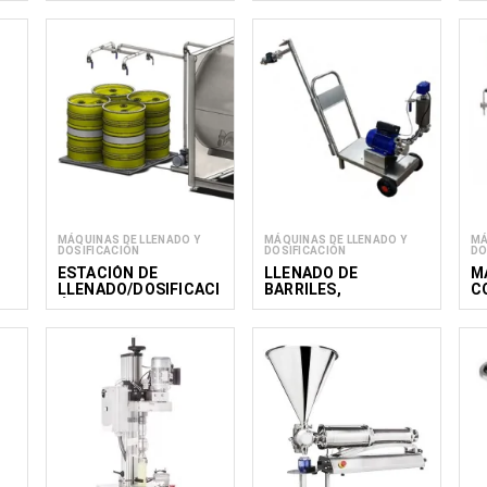
asado óptimo del producto. Con el compromiso de mejorar la eficien
taca como su socio para lograr la excelencia en el proceso de enva
Leer menos
MÁQUINAS DE LLENADO Y
MÁQUINAS DE LLENADO Y
MÁ
DOSIFICACIÓN
DOSIFICACIÓN
DO
ESTACIÓN DE
LLENADO DE
M
LLENADO/DOSIFICACI
BARRILES,
C
ÓN DE MIEL CON
CISTERNAS Y
A
BOMBA
CONTENEDORES