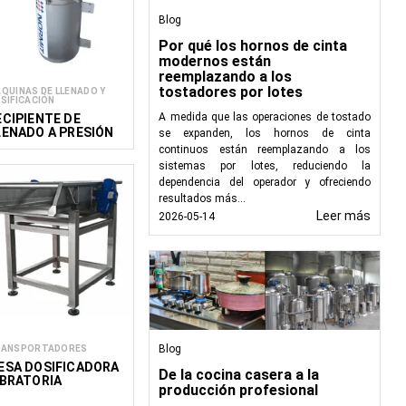
Blog
pecto y la calidad del
Por qué los hornos de cinta
modernos están
, cumpliendo estrictas
reemplazando a los
tostadores por lotes
QUINAS DE LLENADO Y
SIFICACIÓN
A medida que las operaciones de tostado
ECIPIENTE DE
LENADO A PRESIÓN
se expanden, los hornos de cinta
ASTA 5 M DPT 80
continuos están reemplazando a los
sistemas por lotes, reduciendo la
dependencia del operador y ofreciendo
as máquinas llenadoras
resultados más...
Leer más
2026-05-14
s, cápsulas y jeringas
sar cremas, lociones y
argan de dosificar con
ando los derrames.
Blog
RANSPORTADORES
ESA DOSIFICADORA
De la cocina casera a la
IBRATORIA
s para satisfacer las
producción profesional
durabilidad y precisión