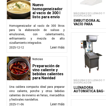
Nuevo
homogeneizador
al vacío de 300 l
MÁQUINAS DE LLENADO Y
DOSIFICACIÓN
listo para envío
EMBUTIDORA AL
VACÍO PARA
Homogeneizador al vacío de 300 litros
BOTELLAS VBF MINI
para la elaboración de salsas y
emulsiones, con calentamiento,
enfriamiento y mezcla de alto
cizallamiento integrados.
Leer más
2025-12-12
Noticias
Preparación de
vino caliente y
bebidas calientes
para Navidad
MÁQUINAS DE LLENADO Y
DOSIFICACIÓN
Una caldera compacta ideal para preparar
LLENADORA
AUTOMÁTICA BAG-
vino caliente, ponche y otras bebidas
IN-BOX BIB
calientes de invierno en ferias, mercadillos
y festivales navideños.
Leer más
2025-11-06