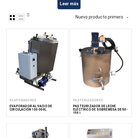
incluyendo equipos para el calentamiento, mezcla y
Leer más
procesamiento de ingredientes lácteos. Estos equipos son
ideales para la preparación de nata batida, coberturas para
Nuevo producto primero

postres, rellenos de nata y otros productos lácteos dulces.
En FoodTechProcess, ofrecemos equipos para productores
lácteos, fabricantes de confitería, establecimientos de
hostelería y restauración (HoReCa) y cocinas profesionales.
Leer menos
EVAPORADORES
PASTERIZADORES
EVAPORADOR AL VACÍO DE
PASTEURIZADOR DE LECHE
CIRCULACIÓN 100-300L
ELÉCTRICO DE SOBREMESA DE 50-
150 L