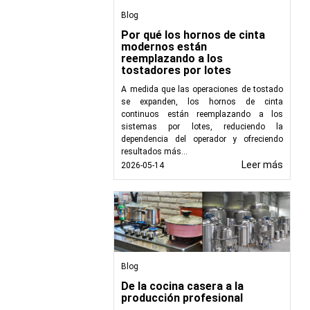
Blog
Por qué los hornos de cinta
modernos están
reemplazando a los
tostadores por lotes
mación nutricional, los
A medida que las operaciones de tostado
se expanden, los hornos de cinta
farmacéuticos, ya que
continuos están reemplazando a los
sistemas por lotes, reduciendo la
dependencia del operador y ofreciendo
al tiempo que transmite
resultados más...
Leer más
2026-05-14
moción, el etiquetado
ntegridad del producto
ar precisión, velocidad
nología de vanguardia y
Blog
icantes optimizar sus
De la cocina casera a la
producción profesional