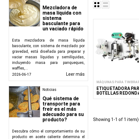
producto, información 
Mezcladora de
consistencia y precisi
masa líquida con
proceso de etiquetado,
sistema
basculante para
Ventajas del uso de e
un vaciado rápido
Marca precisa:
L
Esta mezcladora de masa líquida
precisa, lo que a
basculante, con sistema de mezclado por
Cumplimiento de
gravedad, está diseñada para preparar y
nutricionales, in
vaciar masas líquidas y semilíquidas,
incluyendo masa para panqueques,
Eficiencia:
Las e
waffles,...
producción y opti
Leer más
2026-06-17
Trazabilidad:
Lo
MÁQUINAS PARA TIMBRA
largo de la caden
ETIQUETADORA PA
Noticias
BOTELLAS REDOND
Tipos de etiquetador
TMR
Qué sistema de
transporte para
Etiquetadoras 
freír es el más
desde la dispen
adecuado para su
producto.
producto?
Showing 1-1 of 1 item(
Etiquetadoras 
con formas o tam
Descubra cómo el comportamiento de su
producto en aceite caliente determina el
Imprima y apliq