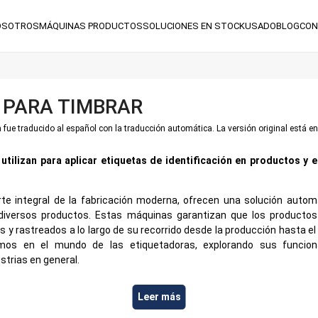
OSOTROS
MÁQUINAS
PRODUCTOS
SOLUCIONES
EN STOCK
USADO
BLOG
CON
 PARA TIMBRAR
 fue traducido al español con la traducción automática. La versión original está en
utilizan para aplicar etiquetas de identificación en productos y e
rte integral de la fabricación moderna, ofrecen una solución autom
 diversos productos. Estas máquinas garantizan que los producto
s y rastreados a lo largo de su recorrido desde la producción hasta e
mos en el mundo de las etiquetadoras, explorando sus funciona
strias en general.
tadoras
Leer más
zan el proceso de colocación de etiquetas en los productos, ya sea un