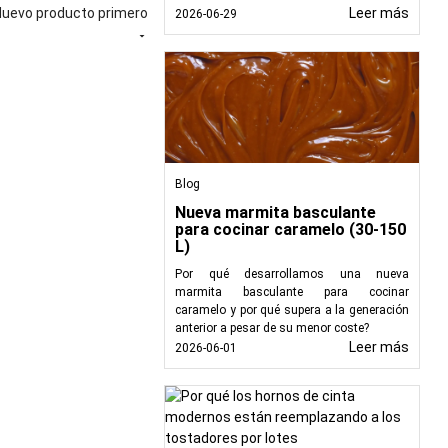
inas brindan velocidad,
Nuevo producto primero
Leer más
2026-06-29
nual. Al automatizar el

es.
iforme con información
 obligatoria como datos
Blog
ellos de botella en la
Nueva marmita basculante
para cocinar caramelo (30-150
L)
rastreo eficaces a lo
Por qué desarrollamos una nueva
marmita basculante para cocinar
caramelo y por qué supera a la generación
anterior a pesar de su menor coste?
roceso de etiquetado,
Leer más
2026-06-01
ación uniforme en cada
ecuadas para productos
ambién pueden imprimir