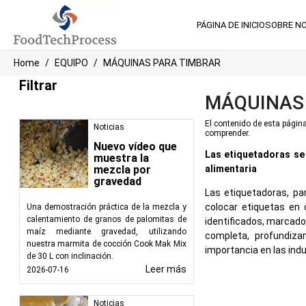
PÁGINA DE INICIO
SOBRE N
Home
EQUIPO
MÁQUINAS PARA TIMBRAR
Filtrar
MÁQUINAS
El contenido de esta página
Noticias
comprender.
Nuevo vídeo que
Las etiquetadoras se 
muestra la
mezcla por
alimentaria
gravedad
Las etiquetadoras, pa
colocar etiquetas en
Una demostración práctica de la mezcla y
calentamiento de granos de palomitas de
identificados, marcado
maíz mediante gravedad, utilizando
completa, profundiza
nuestra marmita de cocción Cook Mak Mix
importancia en las indu
de 30 L con inclinación.
Leer más
2026-07-16
El papel de las etique
Las etiquetadoras agili
Noticias