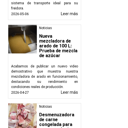
sistema de transporte ideal para su
datos variables 
freidora.
Leer más
2026-05-06
Aplicaciones en difer
Las etiquetadoras encu
Noticias
Comida y bebida
Nueva
mezcladora de
ingredientes y l
arado de 100 L:
Productos farm
Prueba de mezcla
muestra instrucc
de azúcar
Cosméticos:
El 
las instrucciones
Acabamos de publicar un nuevo video
Fabricación:
Par
demostrativo que muestra nuestra
garantiza una ide
mezcladora de arado en funcionamiento,
destacando su rendimiento en
FoodTechProcess para
condiciones reales de producción.
Leer más
2026-04-27
En FoodTechProcess, r
y la seguridad del con
Noticias
y versatilidad, atendi
Desmenuzadora
nuestro compromiso c
de carne
procesos de etiquetad
congelada para