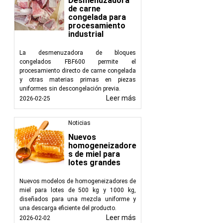
Desmenuzadora
necesidades de la in
de carne
eficiente, prevenir p
congelada para
procesamiento
FoodTechProcess signi
industrial
con su compromiso con l
La desmenuzadora de bloques
congelados FBF600 permite el
procesamiento directo de carne congelada
y otras materias primas en piezas
uniformes sin descongelación previa.
Leer más
2026-02-25
Noticias
Nuevos
homogeneizadore
s de miel para
lotes grandes
Nuevos modelos de homogeneizadores de
miel para lotes de 500 kg y 1000 kg,
diseñados para una mezcla uniforme y
una descarga eficiente del producto.
Leer más
2026-02-02