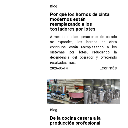
Blog
Por qué los hornos de cinta
ntre en el sistema de
modernos están
reemplazando a los
zando los problemas de
tostadores por lotes
 grasa para cumplir la
A medida que las operaciones de tostado
se expanden, los hornos de cinta
de aguas residuales.
continuos están reemplazando a los
duce la necesidad de
sistemas por lotes, reduciendo la
dependencia del operador y ofreciendo
ntal en la prevención
resultados más...
 sobre los ecosistemas
Leer más
2026-05-14
as de procesamiento de
las normas, minimiza el
ales.
Blog
 de grasa
De la cocina casera a la
producción profesional
ión adaptadas a las