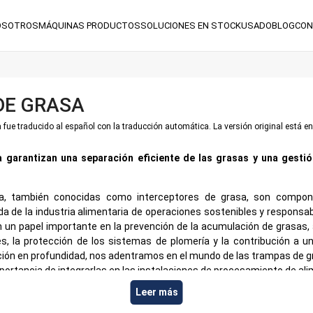
OSOTROS
MÁQUINAS
PRODUCTOS
SOLUCIONES
EN STOCK
USADO
BLOG
CON
DE GRASA
 fue traducido al español con la traducción automática. La versión original está en
 garantizan una separación eficiente de las grasas y una gestió
a, también conocidas como interceptores de grasa, son compo
da de la industria alimentaria de operaciones sostenibles y responsab
un papel importante en la prevención de la acumulación de grasas, 
es, la protección de los sistemas de plomería y la contribución a
ación en profundidad, nos adentramos en el mundo de las trampas de 
mportancia de integrarlas en las instalaciones de procesamiento de al
Leer más
s de grasa