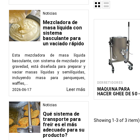
En los establecimient
inevitables de la cocc
Noticias
grave amenaza para 
Mezcladora de
mantenimiento. Las t
masa líquida con
separar las grasas, ac
sistema
donde podrían causar 
basculante para
un vaciado rápido
Cómo funcionan las t
Esta mezcladora de masa líquida
Las trampas de grasa 
basculante, con sistema de mezclado por
grasas, aceites y gra
gravedad, está diseñada para preparar y
aguas residuales se enf
vaciar masas líquidas y semilíquidas,
menor densidad. Las ag
incluyendo masa para panqueques,
DERRETIDORES
waffles,...
que las grasas, aceit
MÁQUINA PARA
Leer más
2026-06-17
mantenimiento regular
HACER GHEE DE 50 
funcionalidad continua
150 L
Noticias
Principales tipos de 
Qué sistema de
transporte para
Trampas de gra
Showing 1-3 of 3 item(
freír es el más
mecánicos y basa
adecuado para su
Trampas de gra
producto?
purgadores se ba