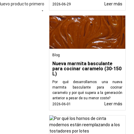
rasas son subproductos
Nuevo producto primero
Leer más
2026-06-29
cias pueden suponer una

 y mayores costes de
os para interceptar y
íneas de alcantarillado
siduales que contienen
Blog
ción. A medida que las
Nueva marmita basculante
a superficie debido a su
para cocinar caramelo (30-150
L)
 de la trampa, mientras
iminación adecuada. El
Por qué desarrollamos una nueva
das para garantizar la
marmita basculante para cocinar
caramelo y por qué supera a la generación
anterior a pesar de su menor coste?
Leer más
2026-06-01
métodos de separación
 agua y los FOG, estos