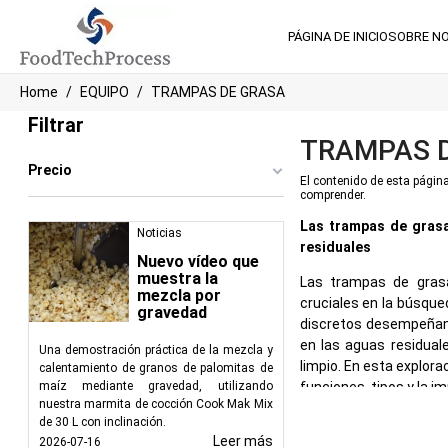
PÁGINA DE INICIO
SOBRE N
Home
EQUIPO
TRAMPAS DE GRASA
Filtrar
TRAMPAS 
Precio
El contenido de esta página
comprender.
Las trampas de grasa
Noticias
residuales
Nuevo vídeo que
muestra la
Las trampas de gras
mezcla por
cruciales en la búsque
gravedad
discretos desempeñan 
en las aguas residual
Una demostración práctica de la mezcla y
limpio. En esta explor
calentamiento de granos de palomitas de
maíz mediante gravedad, utilizando
funciones, tipos y la i
nuestra marmita de cocción Cook Mak Mix
El papel de las trampa
de 30 L con inclinación.
Leer más
2026-07-16