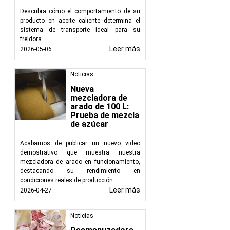
Descubra cómo el comportamiento de su
Beneficios de utiliza
producto en aceite caliente determina el
sistema de transporte ideal para su
Prevención de a
freidora.
alcantarillado,
Leer más
2026-05-06
fontanería.
Cumplimiento d
Noticias
normativa medioa
Ahorro de cost
Nueva
mezcladora de
costosas reparac
arado de 100 L:
Protección del 
Prueba de mezcla
de la contamina
de azúcar
acuáticos.
Acabamos de publicar un nuevo video
Integración en establ
demostrativo que muestra nuestra
mezcladora de arado en funcionamiento,
Las trampas de grasa 
destacando su rendimiento en
alimentos. Su integrac
condiciones reales de producción.
tiempo de inactividad 
Leer más
2026-04-27
Póngase en contacto 
Noticias
En FoodTechProcess