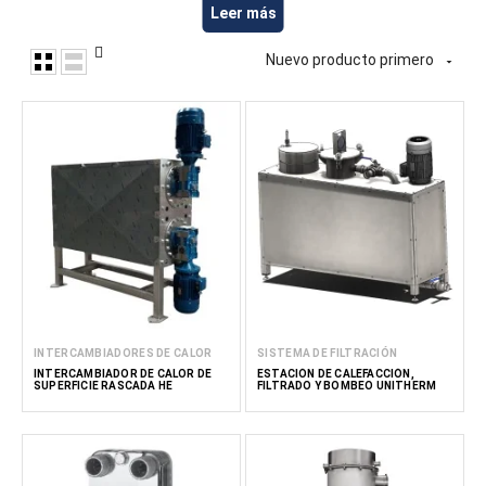
la eficiencia de la producción y preservar la calidad del
Leer más
producto. En esta exploración integral, profundizamos en el
mundo de los intercambiadores de calor, descubriendo sus
Nuevo producto primero

mecanismos, tipos y contribuciones vitales al
procesamiento de alimentos.
El papel de los intercambiadores de calor
Los intercambiadores de calor sirven como intermediarios
en el intrincado proceso de transferencia de energía.
Facilitan el intercambio de calor entre dos medios, lo que
garantiza que el calor de un fluido de alta temperatura se
transfiera de manera eficiente a un fluido de temperatura
más baja, sin contacto directo entre los dos. Este principio
es fundamental en procesos como la pasteurización, la
esterilización y el enfriamiento dentro de la industria
INTERCAMBIADORES DE CALOR
SISTEMA DE FILTRACIÓN
alimentaria.
INTERCAMBIADOR DE CALOR DE
ESTACIÓN DE CALEFACCIÓN,
SUPERFICIE RASCADA HE
FILTRADO Y BOMBEO UNITHERM
El principio de funcionamiento de los intercambiadores de
calor
Los intercambiadores de calor funcionan según varios
principios fundamentales, como la conducción, la