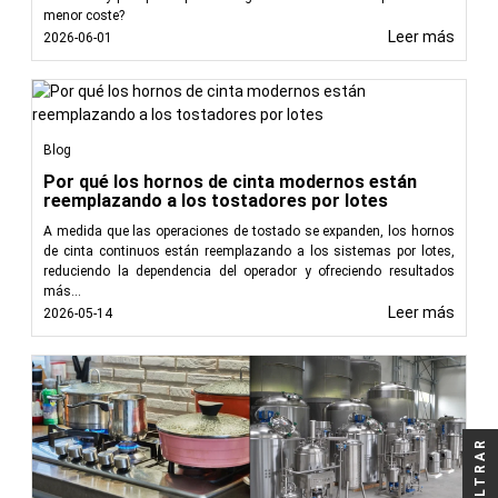
menor coste?
mejorar las operaciones de procesamiento de alimentos,
Leer más
2026-06-01
nuestros intercambiadores de calor contribuyen a una
mayor productividad, una reducción de los desechos y una
mejor calidad del producto.
Leer menos
Blog
Por qué los hornos de cinta modernos están
reemplazando a los tostadores por lotes
A medida que las operaciones de tostado se expanden, los hornos
de cinta continuos están reemplazando a los sistemas por lotes,
reduciendo la dependencia del operador y ofreciendo resultados
más...
Leer más
2026-05-14
FILTRAR