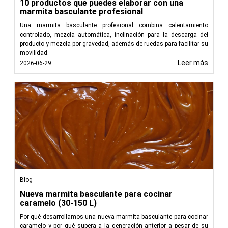
10 productos que puedes elaborar con una
garantizan la calidad y la uniformidad.
marmita basculante profesional
Ventajas de los intercambiadores de calor
Una marmita basculante profesional combina calentamiento
controlado, mezcla automática, inclinación para la descarga del
Eficiencia energética:
Al transferir eficazmente el
producto y mezcla por gravedad, además de ruedas para facilitar su
calor entre fluidos, los intercambiadores de calor
movilidad.
Leer más
reducen el consumo de energía y los costes de
2026-06-29
funcionamiento.
Calidad del producto:
El control preciso de la
temperatura ayuda a mantener las características y la
calidad deseadas de los productos alimentarios.
Impacto medioambiental:
Un menor consumo de
energía contribuye a reducir las emisiones de carbono
y la huella ecológica.
Soluciones confiables de intercambio de calor con
FoodTechProcess
Blog
En FoodTechProcess, nos especializamos en proporcionar
Nueva marmita basculante para cocinar
intercambiadores de calor de última generación diseñados
caramelo (30-150 L)
para la industria alimentaria. Nuestras soluciones garantizan
un rendimiento térmico óptimo, un control preciso de la
Por qué desarrollamos una nueva marmita basculante para cocinar
caramelo y por qué supera a la generación anterior a pesar de su
temperatura y una eficiencia energética. Con el objetivo de