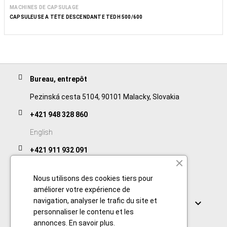
MACHINES DE CAPSULAGE
CAPSULEUSE À TÊTE DESCENDANTE TEDH 500/600
Bureau, entrepôt
Pezinská cesta 5104, 90101 Malacky, Slovakia
+421 948 328 860
English
+421 911 932 091
Slovak/Czech
Nous utilisons des cookies tiers pour
améliorer votre expérience de
Links
navigation, analyser le trafic du site et

personnaliser le contenu et les
annonces.
En savoir plus
.