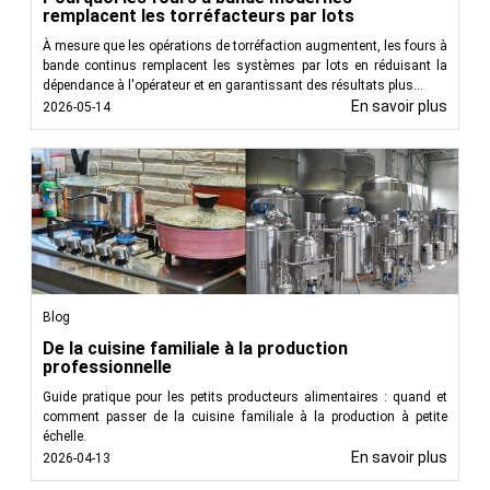
remplacent les torréfacteurs par lots
et les dates de péremption.
Cosmétiques:
L'étiquetage confère un attrait
À mesure que les opérations de torréfaction augmentent, les fours à
esthétique aux produits cosmétiques tout en
bande continus remplacent les systèmes par lots en réduisant la
transmettant les instructions d'utilisation et les
dépendance à l'opérateur et en garantissant des résultats plus...
En savoir plus
2026-05-14
ingrédients.
Fabrication:
Pour des produits allant de l'électronique
aux pièces automobiles, l'étiquetage garantit une
identification et une traçabilité claires.
FoodTechProcess pour une application précise des
étiquettes
Chez FoodTechProcess, nous reconnaissons le rôle
essentiel de l'étiquetage pour garantir l'intégrité du produit
Blog
et la sécurité du consommateur. Nos étiqueteuses sont
conçues pour offrir précision, rapidité et polyvalence,
De la cuisine familiale à la production
professionnelle
répondant aux exigences spécifiques de diverses industries.
Grâce à notre technologie de pointe et à notre engagement
Guide pratique pour les petits producteurs alimentaires : quand et
envers l'excellence, nous fournissons des solutions qui
comment passer de la cuisine familiale à la production à petite
échelle.
permettent aux fabricants de rationaliser leurs processus
En savoir plus
2026-04-13
d'étiquetage et de répondre aux exigences d'un marché
dynamique.