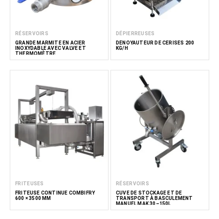
RÉSERVOIRS
DÉPIERREUSES
GRANDE MARMITE EN ACIER
DÉNOYAUTEUR DE CERISES 200
INOXYDABLE AVEC VALVE ET
KG/H
THERMOMÈTRE
FRITEUSES
RÉSERVOIRS
FRITEUSE CONTINUE COMBIFRY
CUVE DE STOCKAGE ET DE
600 × 3500 MM
TRANSPORT À BASCULEMENT
MANUEL MAK 30–150L