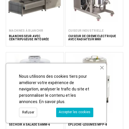
MACHINES À BLANCHIR
CUISEUR INDUSTRIELLE
BLANCHISSEUR AVEC
CUISEUR DE CRÈME ÉLECTRIQUE
CENTRIFUGEUSE INTÉGRÉE
AVEC RADIATEUR MKH
Nous utilisons des cookies tiers pour
améliorer votre expérience de
navigation, analyser le trafic du site et
personnaliser le contenu et les
annonces.
En savoir plus
.
Accepter les cookies
Refuser
SÉCHEURS
MACHINES À ÉPLUCHER
SÉCHOIR À SALADE SAMM-6
EPLUCHE-LÉGUMES MPP-8