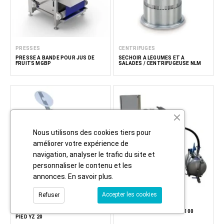
PRESSES
CENTRIFUGES
PRESSE À BANDE POUR JUS DE
SÉCHOIR À LÉGUMES ET À
FRUITS MGBP
SALADES / CENTRIFUGEUSE NLM
Nous utilisons des cookies tiers pour
améliorer votre expérience de
navigation, analyser le trafic du site et
personnaliser le contenu et les
annonces.
En savoir plus
.
Accepter les cookies
Refuser
CUTTERS
ÉVAPORATEURS
MÉLANGEUR COUPE-LÉGUMES SUR
ÉVAPORATEUR À VIDE VE 100
PIED YZ 20