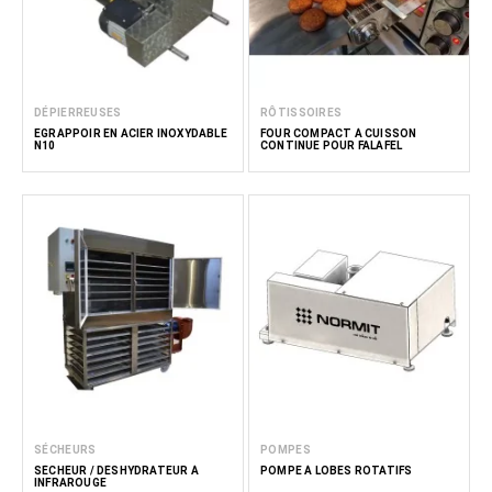
DÉPIERREUSES
RÔTISSOIRES
EGRAPPOIR EN ACIER INOXYDABLE
FOUR COMPACT À CUISSON
N10
CONTINUE POUR FALAFEL
SÉCHEURS
POMPES
SÉCHEUR / DÉSHYDRATEUR À
POMPE À LOBES ROTATIFS
INFRAROUGE