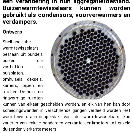
een verandering in hun aggregatietoestand.
Buizenwarmtewisselaars kunnen worden
gebruikt als condensors, voorverwarmers en
verdampers.
Ontwerp
Shell-and-tube-
warmtewisselaars
bestaan uit bundels
buizen die
vastzitten in
buisplaten,
omhulsels, deksels,
kamers, pijpen en
stutten. De buis- en
ringvormige ruimten
kunnen van elkaar gescheiden worden, en elk van hen kan door
scheidingswanden in verschillende gangen verdeeld worden. Het
warmteoverdrachtsoppervlak van de warmtewisselaars kan
variëren van enkele honderden vierkante centimeters tot enkele
duizenden vierkante meters.