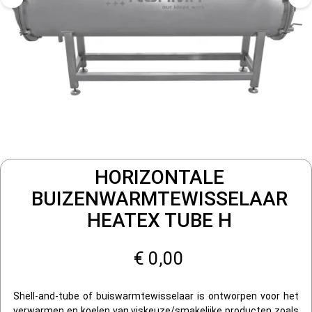
HORIZONTALE
BUIZENWARMTEWISSELAAR
HEATEX TUBE H
€ 0,00
Shell-and-tube of buiswarmtewisselaar is ontworpen voor het
verwarmen en koelen van viskeuze/smakelijke producten zoals