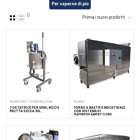
secca, comprese attrezzature per la miscelazione, la
Per saperne di più
formatura, il riscaldamento e la lavorazione di cereali, frutta
secca, noci, semi e altri ingredienti. Queste attrezzature
Prima i nuovi prodotti

sono adatte alla produzione di muesli e granola, cereali per la
colazione e altri prodotti alimentari a base di cereali, nonché
barrette di cereali. FoodTechProcess fornisce attrezzature
per produttori alimentari, aziende di cereali, attività HoReCa e
cucine professionali.
Leggi di
meno
FORNI PER TORREFAZIONE
FORNI
TOSTATRICE PER SEMI, NOCI E
FORNO A NASTRO INDUSTRIALE
FRUTTA SECCA 30L
CON SISTEMA DI
RAFFREDDAMENTO DR5