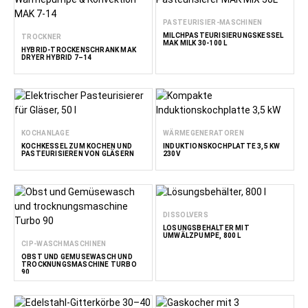
PASTEURISIER-MASCHINEN
MILCHPASTEURISIERUNGSKESSEL
TROCKNER
MAK MILK 30-100 L
HYBRID-TROCKENSCHRANK MAK
DRYER HYBRID 7–14
KOCHANLAGE
WÄRMEGENERATOREN
KOCHKESSEL ZUM KOCHEN UND
INDUKTIONSKOCHPLATTE 3,5 KW
PASTEURISIEREN VON GLÄSERN
230V
DISSOLVERS
LÖSUNGSBEHÄLTER MIT
UMWÄLZPUMPE, 800 L
CIP-WASCHMASCHINEN
OBST UND GEMÜSEWASCH UND
TROCKNUNGSMASCHINE TURBO
90