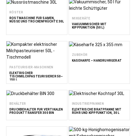
RÖSTER
RÖSTMASCHINE FÜR SAMEN,
MIXGERÄTE
NÜSSE UND TROCKENFRÜCHTE 30L
VAKUUMMISCHER MIT
KIPPFUNKTION (50 L)
ZUBEHÖR
KÄSEHARFE – HANDRÜHRGERÄT
PASTEURISIER-MASCHINEN
ELEKTRISCHER
TISCHMILCHPASTEURISIERER 50–
150 L
BEHÄLTER
INDUSTRIEPFANNEN
DRUCKBEHÄLTER FÜR VERTIKALEN
ELEKTRISCHE BRATPFANNE MIT
PRODUKTTRANSFER 300 BIN
RÜHR UND KIPPFUNKTION, 30 L