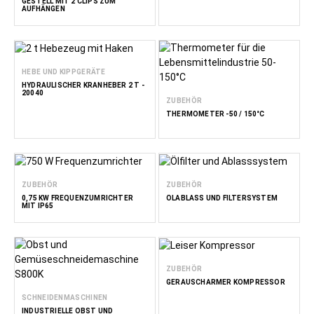
GESTELL MIT 2 CLIPS ZUM
AUFHÄNGEN
HEBE UND KIPPGERÄTE
HYDRAULISCHER KRANHEBER 2 T -
20040
ZUBEHÖR
THERMOMETER -50 / 150°C
ZUBEHÖR
ZUBEHÖR
0,75 KW FREQUENZUMRICHTER
ÖLABLASS UND FILTERSYSTEM
MIT IP65
ZUBEHÖR
GERÄUSCHARMER KOMPRESSOR
SCHNEIDENMASCHINEN
INDUSTRIELLE OBST UND