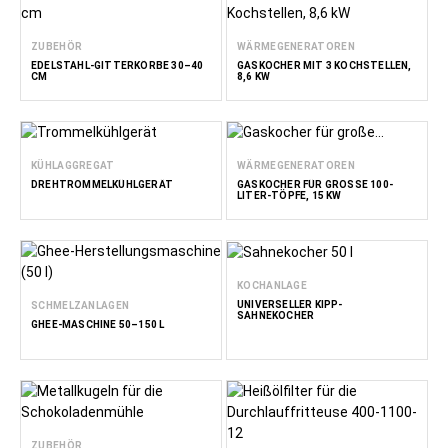
ZUBEHÖR
WÄRMEGENERATOREN
EDELSTAHL-GITTERKÖRBE 30–40
GASKOCHER MIT 3 KOCHSTELLEN,
CM
8,6 KW
KÜHLAGGREGAT
WÄRMEGENERATOREN
DREHTROMMELKÜHLGERÄT
GASKOCHER FÜR GROSSE 100-L
ITER-TÖPFE, 15 KW
KOCHANLAGE
UNIVERSELLER KIPP-
SCHMELZANLAGEN
SAHNEKOCHER
GHEE-MASCHINE 50–150 L
ZUBEHÖR