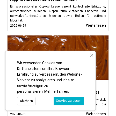
Ein professioneller Kippkochkessel vereint kontrollierte Erhitzung,
automatisches Mischen, Kippen zum einfachen Entleeren und
schwerkraftunterstütztes Mischen sowie Rollen für optimale
Mobilität.
Weiterlesen
2026-06-29
Wir verwenden Cookies von
Drittanbietern, um Ihre Browser-
Erfahrung zu verbessern, den Website-
Verkehr zu analysieren und Inhalte
Blog
sowie Anzeigen zu
personalisieren.
Mehr erfahren
.
Neuer kippbarer Karamellkochkessel 30–150 l
Warum wir einen neuen kippbaren Karamellkochkessel entwickelt
Cookies zulassen
Ablehnen
haben und warum er trotz geringerer Kosten die
Vorgängergeneration übertrifft!
Weiterlesen
2026-06-01