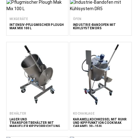
MIXGERÄTE
ÖFEN
INTENSIV-PFLUGMISCHER PLOUGH
INDUSTRIE-BANDOFEN MIT
MAK MIX 100 L
KÜHLSYSTEM DR5
BEHÄLTER
KOCHANLAGE
LAGER UND
KARAMELLKOCHKESSEL MIT RÜHR
TRANSPORTBEHÄLTER MIT
UND KIPPFUNKTION COOK MAK
MANUELLER KIPPVORRICHTUNG
CARAMEL 30–150L
MAK 30–150 L