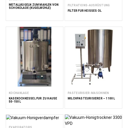
METALLKUGELN ZUM MAHLEN VON
FILTRATIONS-AUSRÜSTUNG
SCHOKOLADE (KUGELMÜHLE)
FILTER FÜR HEISSES ÖL
KOCHANLAGE
PASTEURISIER-MASCHINEN
KÄSEKOCHKESSEL FÜR ZU HAUSE
MILCHPASTEURISIERER – 1100 L
50-150 L
EVAPORATORS