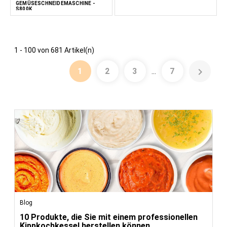
GEMÜSESCHNEIDEMASCHINE -
S800K
1 - 100 von 681 Artikel(n)

1
2
3
7
…
Blog
10 Produkte, die Sie mit einem professionellen
Kippkochkessel herstellen können