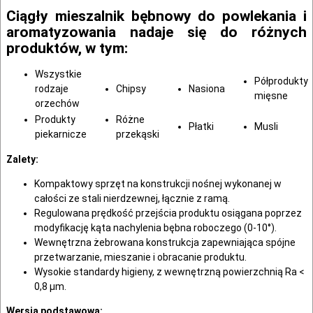
Ciągły mieszalnik bębnowy do powlekania i
aromatyzowania nadaje się do różnych
produktów, w tym:
Wszystkie
Półprodukty
rodzaje
Chipsy
Nasiona
mięsne
orzechów
Produkty
Różne
Płatki
Musli
piekarnicze
przekąski
Zalety
:
Kompaktowy sprzęt na konstrukcji nośnej wykonanej w
całości ze stali nierdzewnej, łącznie z ramą.
Regulowana prędkość przejścia produktu osiągana poprzez
modyfikację kąta nachylenia bębna roboczego (0-10°).
Wewnętrzna żebrowana konstrukcja zapewniająca spójne
przetwarzanie, mieszanie i obracanie produktu.
Wysokie standardy higieny, z wewnętrzną powierzchnią Ra <
0,8 µm.
Wersja podstawowa: