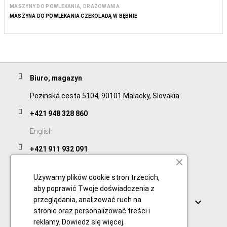
MASZYNY DO POWLEKANIA, DRAŻOWANIA
MASZYNA DO POWLEKANIA CZEKOLADĄ W BĘBNIE
Biuro, magazyn
Pezinská cesta 5104, 90101 Malacky, Slovakia
+421 948 328 860
English
+421 911 932 091
Slovak/Czech
Używamy plików cookie stron trzecich,
aby poprawić Twoje doświadczenia z
Lącza
przeglądania, analizować ruch na

stronie oraz personalizować treści i
reklamy.
Dowiedz się więcej
.