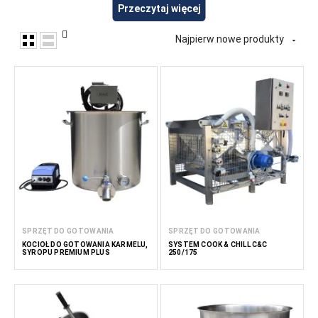
chłodzenia, mieszania i przygotowywania makaronu i innych
Przeczytaj więcej
składników. Urządzenia te nadają się do produkcji świeżego i
gotowanego makaronu, gotowania makaronów z nadzieniem
Najpierw nowe produkty

oraz innych produktów gotowych do spożycia lub
półproduktów. W FoodTechProcess dostarczamy urządzenia
dla producentów makaronu, producentów żywności, firm z
branży HoReCa i profesjonalnych kuchni.
Przeczytaj
mniej
SPRZĘT DO GOTOWANIA
SPRZĘT DO GOTOWANIA
KOCIOŁ DO GOTOWANIA KARMELU,
SYSTEM COOK & CHILL C&C
SYROPU PREMIUM PLUS
250/175