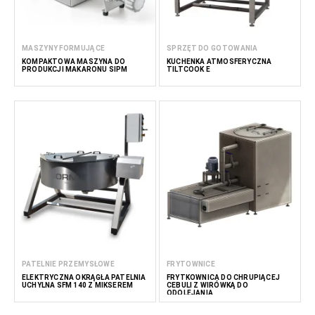
MASZYNY FORMUJĄCE
SPRZĘT DO GOTOWANIA
KOMPAKTOWA MASZYNA DO
KUCHENKA ATMOSFERYCZNA
PRODUKCJI MAKARONU SIPM
TILTCOOK E
PATELNIE PRZEMYSŁOWE
FRYTOWNICE
ELEKTRYCZNA OKRĄGŁA PATELNIA
FRYTKOWNICA DO CHRUPIĄCEJ
UCHYLNA SFM 140 Z MIKSEREM
CEBULI Z WIRÓWKĄ DO
ODOLEJANIA