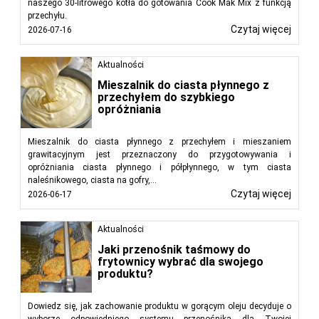
naszego 30-litrowego kotła do gotowania Cook Mak Mix z funkcją
przechyłu.
Czytaj więcej
2026-07-16
Aktualności
Mieszalnik do ciasta płynnego z
przechyłem do szybkiego
opróżniania
Mieszalnik do ciasta płynnego z przechyłem i mieszaniem
grawitacyjnym jest przeznaczony do przygotowywania i
opróżniania ciasta płynnego i półpłynnego, w tym ciasta
naleśnikowego, ciasta na gofry,...
Czytaj więcej
2026-06-17
Aktualności
Jaki przenośnik taśmowy do
frytownicy wybrać dla swojego
produktu?
Dowiedz się, jak zachowanie produktu w gorącym oleju decyduje o
wyborze odpowiedniego systemu przenośnika dla Twojej