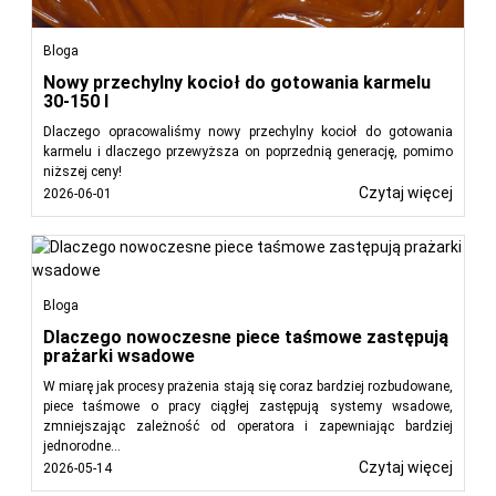
zapewniając wydajne, niezawodne i precyzyjne obieranie.
Niezależnie od tego, czy przetwarzasz warzywa czy owoce,
nasze maszyny do obierania poprawiają jakość produktu,
Bloga
zmniejszają ilość odpadów i zwiększają wydajność
Nowy przechylny kocioł do gotowania karmelu
operacyjną.
30-150 l
Dlaczego opracowaliśmy nowy przechylny kocioł do gotowania
Przeczytaj
karmelu i dlaczego przewyższa on poprzednią generację, pomimo
niższej ceny!
mniej
Czytaj więcej
2026-06-01
Bloga
Dlaczego nowoczesne piece taśmowe zastępują
prażarki wsadowe
W miarę jak procesy prażenia stają się coraz bardziej rozbudowane,
piece taśmowe o pracy ciągłej zastępują systemy wsadowe,
zmniejszając zależność od operatora i zapewniając bardziej
jednorodne...
Czytaj więcej
2026-05-14