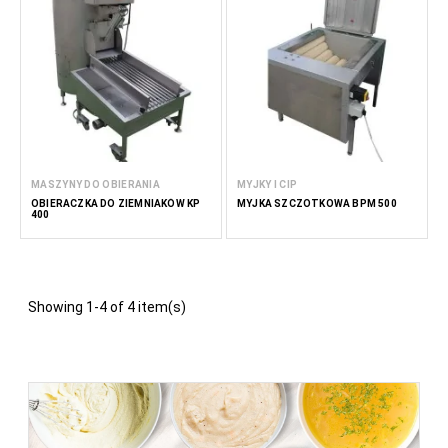
korzeniowych, takich jak ziemniaki, marchew i buraki, a także
niektórych owoców. Ponadto niektóre maszyny do obierania
wykorzystują szczotki walcowe do delikatnego usuwania
skórek, co jest odpowiednie dla produktów wymagających
delikatniejszego dotyku.
Zalety maszyn do obierania
Wydajność:
Zautomatyzowanie procesu obierania
znacznie przyspiesza produkcję i zmniejsza nakład
MASZYNY DO OBIERANIA
MYJKY I CIP
pracy ręcznej.
OBIERACZKA DO ZIEMNIAKÓW KP
MYJKA SZCZOTKOWA BPM 500
400
Spójność:
Maszyny do obierania zapewniają jednolite
rezultaty, zapewniając, że każdy produkt jest obierany
zgodnie z tym samym standardem.
Ograniczenie odpadów:
Precyzyjne obieranie
minimalizuje straty i odpady produktu, zwiększając
Showing 1-4 of 4 item(s)
wydajność i rentowność.
Bezpieczeństwo i higiena:
Zautomatyzowane
obieranie zmniejsza potrzebę ręcznej obsługi,
minimalizując ryzyko skażenia i przestrzegając norm
bezpieczeństwa żywności.
Zastosowania w przemyśle spożywczym