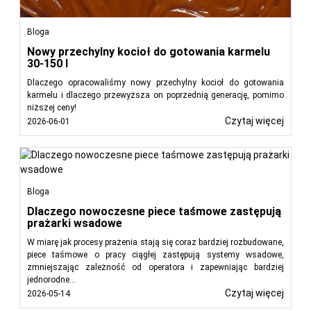
Separatory tłuszczu są niezbędne w restauracjach,
kuchniach komercyjnych i zakładach przetwórstwa
Bloga
żywności. Zintegrowanie ich z projektem obiektu zapewnia
zgodność z przepisami, minimalizuje przestoje
Nowy przechylny kocioł do gotowania karmelu
30-150 l
konserwacyjne i wspiera zrównoważone zarządzanie
ściekami.
Dlaczego opracowaliśmy nowy przechylny kocioł do gotowania
karmelu i dlaczego przewyższa on poprzednią generację, pomimo
Skontaktuj się z FoodTechProcess, aby uzyskać
niższej ceny!
niezawodne rozwiązania w zakresie separatorów tłuszczu
Czytaj więcej
2026-06-01
W FoodTechProcess oferujemy szereg
najnowocześniejszych separatorów tłuszczu
dostosowanych do potrzeb przemysłu spożywczego. Nasze
rozwiązania są zaprojektowane tak, aby skutecznie
Bloga
wychwytywać FOG, zapobiegać problemom z instalacją
Dlaczego nowoczesne piece taśmowe zastępują
wodno-kanalizacyjną i przyczyniać się do praktyk
prażarki wsadowe
przyjaznych dla środowiska. Wybór FoodTechProcess
W miarę jak procesy prażenia stają się coraz bardziej rozbudowane,
oznacza wyposażenie zakładu w najnowocześniejsze
piece taśmowe o pracy ciągłej zastępują systemy wsadowe,
separatory tłuszczu, które są zgodne z Twoim
zmniejszając zależność od operatora i zapewniając bardziej
zaangażowaniem w zrównoważony rozwój i doskonałość
jednorodne...
operacyjną.
Czytaj więcej
2026-05-14