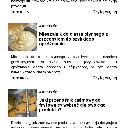
naszego 30-litrowego kotła do gotowania Cook Mak Mix z funkcją
przechyłu.
Czytaj więcej
2026-07-16
Aktualności
Mieszalnik do ciasta płynnego z
przechyłem do szybkiego
opróżniania
Mieszalnik do ciasta płynnego z przechyłem i mieszaniem
grawitacyjnym jest przeznaczony do przygotowywania i
opróżniania ciasta płynnego i półpłynnego, w tym ciasta
naleśnikowego, ciasta na gofry,...
Czytaj więcej
2026-06-17
Aktualności
Jaki przenośnik taśmowy do
frytownicy wybrać dla swojego
produktu?
Dowiedz się, jak zachowanie produktu w gorącym oleju decyduje o
wyborze odpowiedniego systemu przenośnika dla Twojej