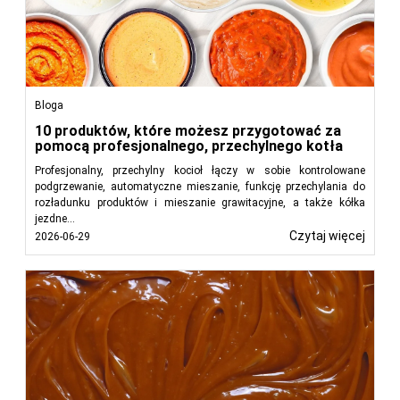
Zapobieganie zatorom kanalizacyjnym:
Wychwytując
tłuszcz przed jego przedostaniem się do systemu
kanalizacyjnego, separatory tłuszczu zapobiegają
zatorom i cofaniu się, minimalizując problemy
hydrauliczne.
Bloga
Zgodność z przepisami:
Wiele jurysdykcji nakazuje
10 produktów, które możesz przygotować za
stosowanie łapaczy tłuszczu w celu przestrzegania
pomocą profesjonalnego, przechylnego kotła
przepisów dotyczących ochrony środowiska i
Profesjonalny, przechylny kocioł łączy w sobie kontrolowane
zmniejszenia obciążenia oczyszczalni ścieków.
podgrzewanie, automatyczne mieszanie, funkcję przechylania do
Oszczędności kosztów:
Prawidłowo konserwowane
rozładunku produktów i mieszanie grawitacyjne, a także kółka
separatory tłuszczu zmniejszają potrzebę
jezdne...
kosztownych napraw hydraulicznych i zwiększają
Czytaj więcej
2026-06-29
wydajność operacyjną.
Ochrona środowiska:
Łapacze tłuszczu odgrywają
istotną rolę w zapobieganiu zanieczyszczeniom
zbiorników wodnych związanym z FOG i zmniejszaniu
wpływu na ekosystemy wodne.
Integracja z zakładami gastronomicznymi i
przetwórstwem żywności