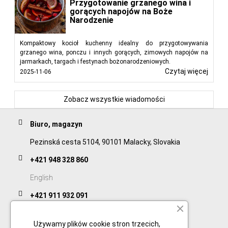
Przygotowanie grzanego wina i
gorących napojów na Boże
Narodzenie
Kompaktowy kocioł kuchenny idealny do przygotowywania
grzanego wina, ponczu i innych gorących, zimowych napojów na
jarmarkach, targach i festynach bożonarodzeniowych.
Czytaj więcej
2025-11-06
Zobacz wszystkie wiadomości
Biuro, magazyn
Pezinská cesta 5104, 90101 Malacky, Slovakia
+421 948 328 860
English
+421 911 932 091
Slovak/Czech
Używamy plików cookie stron trzecich,