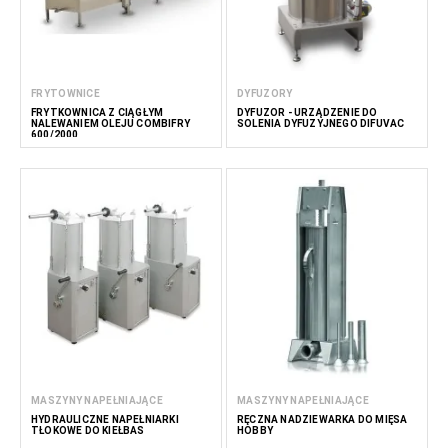
FRYTOWNICE
DYFUZORY
FRYTKOWNICA Z CIĄGŁYM
DYFUZOR - URZĄDZENIE DO
NALEWANIEM OLEJU COMBIFRY
SOLENIA DYFUZYJNEGO DIFUVAC
600/2000
MASZYNY NAPEŁNIAJĄCE
MASZYNY NAPEŁNIAJĄCE
HYDRAULICZNE NAPEŁNIARKI
RĘCZNA NADZIEWARKA DO MIĘSA
TŁOKOWE DO KIEŁBAS
HOBBY