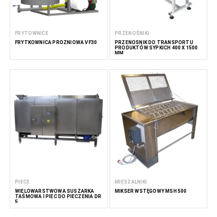
FRYTOWNICE
PRZENOŚNIKI
FRYTKOWNICA PRÓŻNIOWA VF30
PRZENOŚNIK DO TRANSPORTU
PRODUKTÓW SYPKICH 400 X 1500
MM
PIECE
MIESZALNIKI
WIELOWARSTWOWA SUSZARKA
MIKSER WSTĘGOWY MSH 500
TAŚMOWA I PIEC DO PIECZENIA DR
5