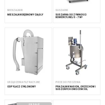
MIESZALNIKI
SUSZARKI
MIESZALNIK BĘBNOWY CIĄGŁY
SUSZARKA DO ŻYWNOŚCI
KOMERCYJNEJ 3 - 7 M²
URZĄDZENIA FILTRACYJNE
PIECE DO PIECZENIA
ODPYLACZ CYKLONOWY
PRAŻALNIK NASION, ORZECHÓW I
SUSZONYCH OWOCÓW 30L
ON SALE!