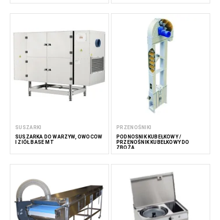
SUSZARKI
PRZENOŚNIKI
SUSZARKA DO WARZYW, OWOCÓW
PODNOŚNIK KUBEŁKOWY /
I ZIÓŁ BASE MT
PRZENOŚNIK KUBEŁKOWY DO
ZBOŻA