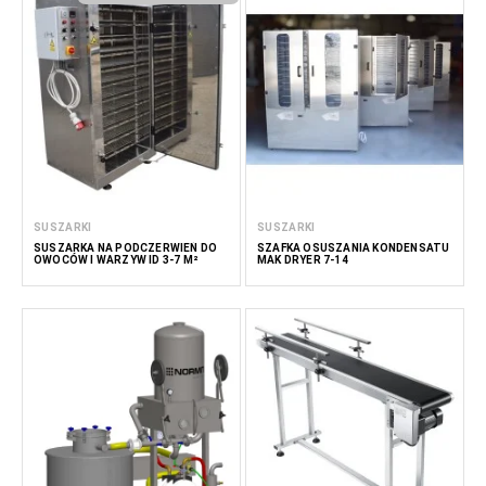
SUSZARKI
SUSZARKI
SUSZARKA NA PODCZERWIEŃ DO
SZAFKA OSUSZANIA KONDENSATU
OWOCÓW I WARZYW ID 3-7 M²
MAK DRYER 7-14