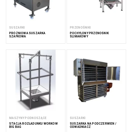
SUSZARKI
PRZENOŚNIKI
PRÓŻNIOWA SUSZARKA
POCHYLONY PRZENOŚNIK
SZAFKOWA
ŚLIMAKOWY
MASZYNY PODNOSZĄCE
SUSZARKI
STACJA ROZŁADUNKU WORKÓW
SUSZARKA NA PODCZERWIEŃ /
BIG BAG
ODWADNIACZ