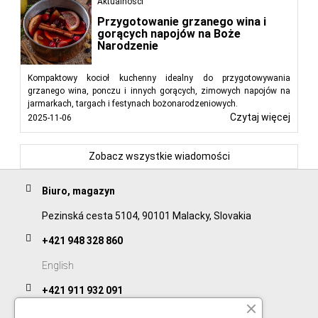
Aktualności
Przygotowanie grzanego wina i
gorących napojów na Boże
Narodzenie
Kompaktowy kocioł kuchenny idealny do przygotowywania
grzanego wina, ponczu i innych gorących, zimowych napojów na
jarmarkach, targach i festynach bożonarodzeniowych.
Czytaj więcej
2025-11-06
Zobacz wszystkie wiadomości
Biuro, magazyn
Pezinská cesta 5104, 90101 Malacky, Slovakia
+421 948 328 860
English
+421 911 932 091
Slovak/Czech