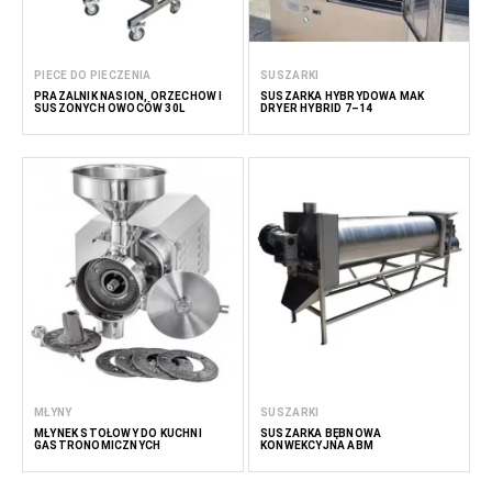
PIECE DO PIECZENIA
SUSZARKI
PRAŻALNIK NASION, ORZECHÓW I
SUSZARKA HYBRYDOWA MAK
SUSZONYCH OWOCÓW 30L
DRYER HYBRID 7–14
MŁYNY
SUSZARKI
MŁYNEK STOŁOWY DO KUCHNI
SUSZARKA BĘBNOWA
GASTRONOMICZNYCH
KONWEKCYJNA ABM