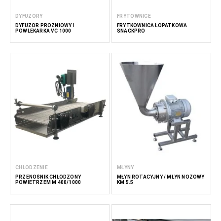
DYFUZORY
FRYTOWNICE
DYFUZOR PRÓŻNIOWY I
FRYTKOWNICA ŁOPATKOWA
POWLEKARKA VC 1000
SNACKPRO
CHŁODZENIE
MŁYNY
PRZENOŚNIK CHŁODZONY
MŁYN ROTACYJNY / MŁYN NOŻOWY
POWIETRZEM M 400/1000
KM 5.5