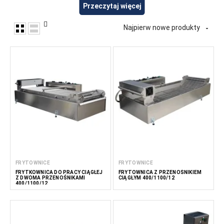
Przeczytaj więcej
sprzęt nadaje się do przetwarzania migdałów, orzechów
laskowych, orzeszków ziemnych, orzechów włoskich,
pistacji, nerkowców i innych orzechów jadalnych. W
Najpierw nowe produkty

FoodTechProcess dostarczamy sprzęt dla przetwórców
orzechów, producentów żywności, firm z branży HoReCa
oraz profesjonalnych kuchni.
Przeczytaj
mniej
FRYTOWNICE
FRYTOWNICE
FRYTKOWNICA DO PRACY CIĄGŁEJ
FRYTOWNICA Z PRZENOŚNIKIEM
Z DWOMA PRZENOŚNIKAMI
CIĄGŁYM 400/1100/12
400/1100/12