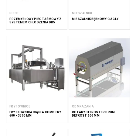
PIECE
MIESZALNIKI
PRZEMYSŁOWY PIEC TAŚMOWY Z
MIESZALNIK BĘBNOWY CIĄGŁY
SYSTEMEM CHŁODZENIA DR5
FRYTOWNICE
ODMRAŻANIA
FRYTKOWNICA CIĄGŁA COMBIFRY
ROTARY DEFROSTER DRUM
600 × 3500 MM
DEFROST 600 MM