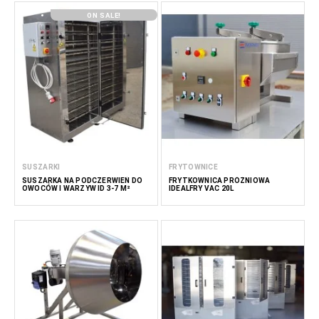
ON SALE!
SUSZARKI
FRYTOWNICE
SUSZARKA NA PODCZERWIEŃ DO
FRYTKOWNICA PRÓŻNIOWA
OWOCÓW I WARZYW ID 3-7 M²
IDEALFRY VAC 20L