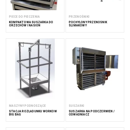
PIECE DO PIECZENIA
PRZENOŚNIKI
KOMPAKTOWA SUSZARKA DO
POCHYLONY PRZENOŚNIK
ORZECHÓW I NASION
ŚLIMAKOWY
MASZYNY PODNOSZĄCE
SUSZARKI
STACJA ROZŁADUNKU WORKÓW
SUSZARKA NA PODCZERWIEŃ /
BIG BAG
ODWADNIACZ