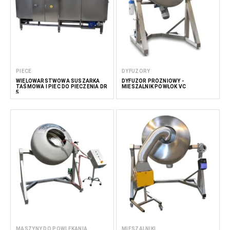
PIECE
DYFUZORY
WIELOWARSTWOWA SUSZARKA
DYFUZOR PRÓŻNIOWY -
TAŚMOWA I PIEC DO PIECZENIA DR
MIESZALNIK POWŁOK VC
5
MASZYNY DO POWLEKANIA,
MIESZALNIKI