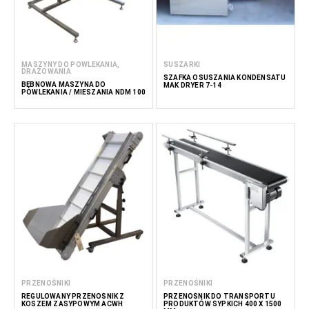
MASZYNY DO POWLEKANIA,
SUSZARKI
DRAŻOWANIA
SZAFKA OSUSZANIA KONDENSATU
BĘBNOWA MASZYNA DO
MAK DRYER 7-14
POWLEKANIA / MIESZANIA NDM 100
PRZENOŚNIKI
PRZENOŚNIKI
REGULOWANY PRZENOŚNIK Z
PRZENOŚNIK DO TRANSPORTU
KOSZEM ZASYPOWYM ACWH
PRODUKTÓW SYPKICH 400 X 1500