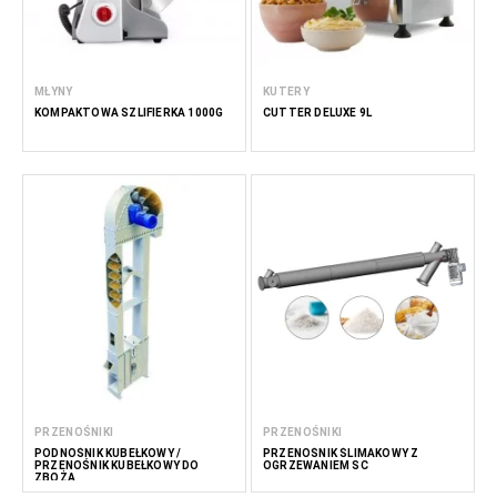
MŁYNY
KUTERY
KOMPAKTOWA SZLIFIERKA 1000G
CUTTER DELUXE 9L
PRZENOŚNIKI
PRZENOŚNIKI
PODNOŚNIK KUBEŁKOWY /
PRZENOŚNIK ŚLIMAKOWY Z
PRZENOŚNIK KUBEŁKOWY DO
OGRZEWANIEM SC
ZBOŻA