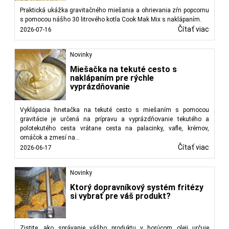
Praktická ukážka gravitačného miešania a ohrievania zŕn popcornu
s pomocou nášho 30 litrového kotla Cook Mak Mix s naklápaním.
Čítať viac
2026-07-16
Novinky
Miešačka na tekuté cesto s
naklápaním pre rýchle
vyprázdňovanie
Vyklápacia hnetačka na tekuté cesto s miešaním s pomocou
gravitácie je určená na prípravu a vyprázdňovanie tekutého a
polotekutého cesta vrátane cesta na palacinky, vafle, krémov,
omáčok a zmesí na...
Čítať viac
2026-06-17
Novinky
Ktorý dopravníkový systém fritézy
si vybrať pre váš produkt?
Zistite, ako správanie vášho produktu v horúcom oleji určuje