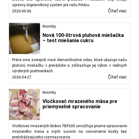
správny dopravníkový systém pre vašu fritézu.
Čítať viac
2026-05-06
Novinky
Nová 100-litrová pluhová miešačka
– test miešania cukru
Práve sme zverejnili nové demonštračné video, ktoré ukazuje našu
pluhovú miešačku v prevádzke a zdôrazňuje jej výkon v reálnych
výrobných podmienkach.
Čítať viac
2026-04-27
Novinky
Vločkovač mrazeného mäsa pre
priemyselné spracovanie
Vločkovač mrazených blokov FBF600 umožňuje priame spracovanie
mrazeného mäsa a iných surovín na rovnomerné kúsky bez
predchádzajúceho rozmrazovania.