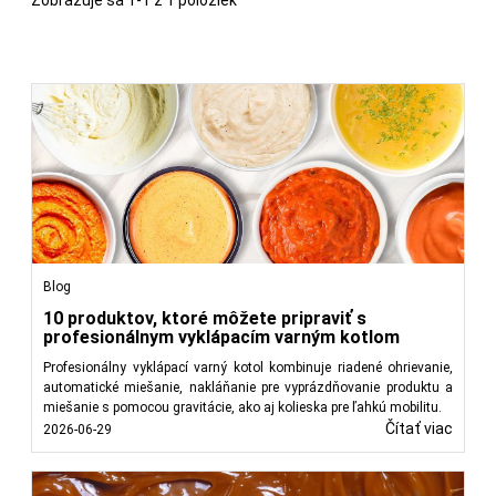
alergénoch, vo farmaceutickom priemysle poskytujú presné
údaje o dávkovaní, upozornenia a dátumy exspirácie, v
kozmetike spájajú estetiku s informáciami o použití a zložení
a vo všeobecnej výrobe umožňujú identifikáciu a sledovanie
širokej škály produktov od elektroniky po automobilové
súčiastky.
Spoločnosť
FoodTechProcess
si uvedomuje kľúčovú úlohu
etiketovacích zariadení pri zabezpečení integrity výrobkov a
bezpečnosti spotrebiteľov. Naše stroje sú navrhnuté s
dôrazom na presnosť, rýchlosť a univerzálnosť, aby splnili
požiadavky rôznych odvetví. Vďaka špičkovej technológii a
Blog
záväzku ku kvalite prinášame riešenia, ktoré pomáhajú
výrobcom optimalizovať proces označovania a držať krok s
10 produktov, ktoré môžete pripraviť s
dynamickým trhom.
profesionálnym vyklápacím varným kotlom
Profesionálny vyklápací varný kotol kombinuje riadené ohrievanie,
automatické miešanie, nakláňanie pre vyprázdňovanie produktu a
Čítat’ menej
miešanie s pomocou gravitácie, ako aj kolieska pre ľahkú mobilitu.
Čítať viac
2026-06-29