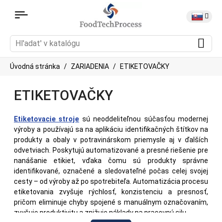
Úvodná stránka
ZARIADENIA
ETIKETOVAČKY
ETIKETOVAČKY
Etiketovacie stroje
sú neoddeliteľnou súčasťou modernej
výroby a používajú sa na aplikáciu identifikačných štítkov na
produkty a obaly v potravinárskom priemysle aj v ďalších
odvetviach. Poskytujú automatizované a presné riešenie pre
nanášanie etikiet, vďaka čomu sú produkty správne
identifikované, označené a sledovateľné počas celej svojej
cesty – od výroby až po spotrebiteľa. Automatizácia procesu
etiketovania zvyšuje rýchlosť, konzistenciu a presnosť,
pričom eliminuje chyby spojené s manuálnym označovaním,
zvyšuje produktivitu a znižuje náklady na pracovnú silu.