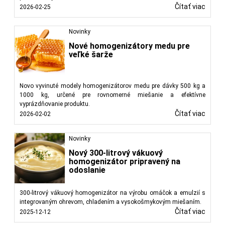
Čítať viac
2026-02-25
Novinky
Nové homogenizátory medu pre
veľké šarže
Novo vyvinuté modely homogenizátorov medu pre dávky 500 kg a
1000 kg, určené pre rovnomerné miešanie a efektívne
vyprázdňovanie produktu.
Čítať viac
2026-02-02
Novinky
Nový 300-litrový vákuový
homogenizátor pripravený na
odoslanie
300-litrový vákuový homogenizátor na výrobu omáčok a emulzií s
integrovaným ohrevom, chladením a vysokošmykovým miešaním.
Čítať viac
2025-12-12