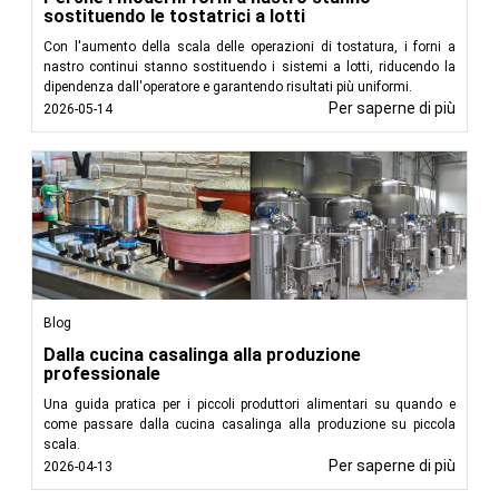
sostituendo le tostatrici a lotti
Produzione:
Per prodotti che vanno dall'elettronica ai
componenti automobilistici, l'etichettatura garantisce
Con l'aumento della scala delle operazioni di tostatura, i forni a
una chiara identificazione e tracciabilità.
nastro continui stanno sostituendo i sistemi a lotti, riducendo la
dipendenza dall'operatore e garantendo risultati più uniformi.
FoodTechProcess per un'applicazione precisa delle
Per saperne di più
2026-05-14
etichette
In FoodTechProcess, riconosciamo il ruolo fondamentale
dell'etichettatura nel garantire l'integrità del prodotto e la
sicurezza del consumatore. Le nostre macchine
etichettatrici sono progettate per offrire precisione, velocità
e versatilità, soddisfacendo i requisiti specifici di vari settori.
Con la nostra tecnologia all'avanguardia e l'impegno per
l'eccellenza, forniamo soluzioni che consentono ai produttori
Blog
di semplificare i loro processi di etichettatura e soddisfare le
richieste di un mercato dinamico.
Dalla cucina casalinga alla produzione
professionale
Una guida pratica per i piccoli produttori alimentari su quando e
Leggi di
come passare dalla cucina casalinga alla produzione su piccola
meno
scala.
Per saperne di più
2026-04-13