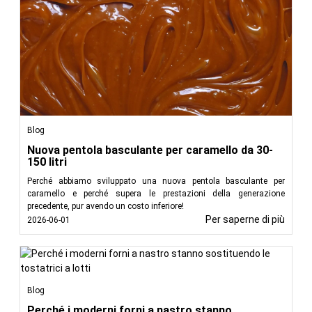
assistono nell'applicazione delle etichette, adatte a
prodotti di forme o dimensioni variabili che richiedono
un posizionamento preciso.
Stampa e applicazione di etichette:
Queste
macchine non solo applicano etichette, ma possono
anche stampare dati variabili come numeri di lotto,
codici a barre e codici QR.
Applicazioni in diversi settori
Blog
Le macchine etichettatrici trovano applicazione in diversi
Nuova pentola basculante per caramello da 30-
settori:
150 litri
Cibo e bevande:
Gli etichettatori assicurano che i
Perché abbiamo sviluppato una nuova pentola basculante per
consumatori ricevano informazioni nutrizionali,
caramello e perché supera le prestazioni della generazione
ingredienti e allergeni corretti.
precedente, pur avendo un costo inferiore!
Per saperne di più
Prodotti farmaceutici:
L'etichettatura accurata è
2026-06-01
fondamentale per i prodotti farmaceutici, in quanto
riporta le istruzioni di dosaggio, le avvertenze e le date
di scadenza.
Cosmetici:
L'etichettatura conferisce un aspetto
Blog
estetico ai prodotti cosmetici e trasmette le istruzioni
d'uso e gli ingredienti.
Perché i moderni forni a nastro stanno