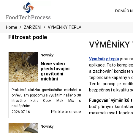
DOMŮ
O 
Home
ZAŘÍZENÍ
VÝMĚNÍKY TEPLA
Filtrovat podle
VÝMĚNÍKY 
Novinky
Výměníky tepla
jsou ne
Nové video
aplikace. Tato komplexn
představující
a zachování konzistent
gravitační
teplonosné kapaliny v 
míchání
Tento princip je nedíl
bezpečnost a kvalitu po
Praktická ukázka gravitačního míchání a
ohřevu zrn popcornu s využitím našeho 30
Fungování výměníků t
litrového kotle Cook Mak Mix s
naklápěním.
buď přímým kontaktem
Přečtěte si více
2026-07-16
maximalizovat tepelnou
výrobního procesu. V p
které obsahují svaze
Novinky
stěnou.
Deskové výměn