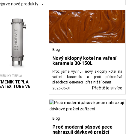
jprve nové produkty
design ze dvou trubek,

jící čepel nebo škrabku,
ních nebo ke znečištění
rizaci zajišťují rychlý a
í hodnoty produktů. Ve
ž je klíčové zejména při
Blog
pojů či jiných produktů,
Nový sklopný kotel na vaření
karamelu 30-150L
zovanému přenosu tepla
Proč jsme vyvinuli nový sklopný kotel na
nictvím přesné regulace
MĚNÍKY TEPLA
vaření karamelu a proč překonává
ÝMĚNÍK TEPLA
předchozí generaci i přes nižší cenu!
EATEX TUBE V6
Přečtěte si více
2026-06-01
ných pro potravinářský
nergetickou efektivitu.
zajišťovat konzistentní
é a provozní požadavky
Blog
Proč moderní pásové pece
nahrazují dávkové pražicí