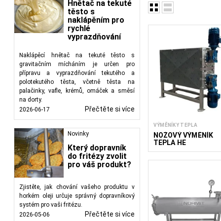
Hnětač na tekuté
optimalizují kontakt 
těsto s
ideální pro menší apli
naklápěním pro
rychlé
která zabraňuje usazov
vyprazdňování
náchylných kapalin.
Naklápěcí hnětač na tekuté těsto s
Tato zařízení nacháze
gravitačním mícháním je určen pro
kontrolovaný ohřev a 
přípravu a vyprazdňování tekutého a
sterilizaci hrají důlež
polotekutého těsta, včetně těsta na
konzervování a balení. 
palačinky, vafle, krémů, omáček a směsí
ale také k udržování p
na dorty.
Přečtěte si více
2026-06-17
Hlavními přínosy
výměn
snižuje spotřebu energ
VÝMĚNÍKY TEPLA
Novinky
NOŽOVÝ VÝMĚNÍK
teploty a také pozitivn
TEPLA HE
Který dopravník
Společnost FoodTechPr
do fritézy zvolit
průmysl, které poskytu
pro váš produkt?
Naše řešení pomáhají z
kvalitu finálních pro
Zjistěte, jak chování vašeho produktu v
moderního potravinářs
horkém oleji určuje správný dopravníkový
systém pro vaši fritézu.
Přečtěte si více
2026-05-06