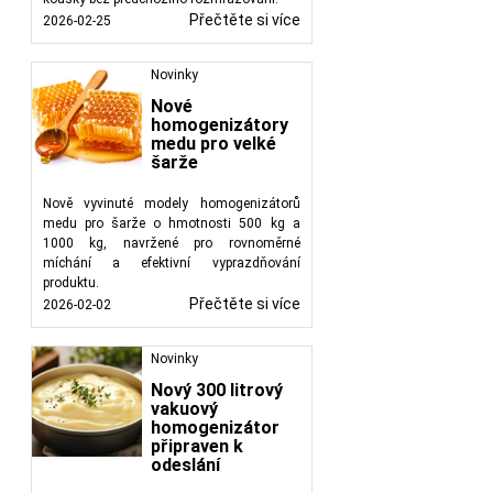
Přečtěte si více
2026-02-25
Novinky
Nové
homogenizátory
medu pro velké
šarže
Nově vyvinuté modely homogenizátorů
medu pro šarže o hmotnosti 500 kg a
1000 kg, navržené pro rovnoměrné
míchání a efektivní vyprazdňování
produktu.
Přečtěte si více
2026-02-02
Novinky
Nový 300 litrový
vakuový
homogenizátor
připraven k
odeslání