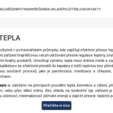
NÁS
ZAŘÍZENÍ
POTRAVINY
ŘEŠENÍ
NA SKLADĚ
POUŽITÉ
BLOG
KONTAKTY
TEPLA
zbytné v potravinářském průmyslu, kde zajišťují efektivní přenos te
í zařízení hrají klíčovou roli při udržování přesné regulace teploty, zvy
ní kvality produktů. Umožňují výměnu tepla mezi dvěma médii a zaji
duplikátoru se efektivně přenáší do kapaliny s nižší teplotou bez přím
nou součástí procesů, jako je pasterizace, sterilizace a chlazení,
travin.
epla
je založeno na principech proudění tepla, konvekce a záření, p
, nebo přes dělicí stěnu. Bez ohledu na konkrétní typ zařízení j
 účinnost, minimalizovat plýtvání energií a zajistit přesné teplotn
raxi se používají různé konstrukce a technická řešení.
Plášťové a tr
Přečtěte si více
k trubek nebo plášť, umožňují efektivní přenos tepla mezi dvěma 
íky tepla
, kompaktní a univerzální, se skládají z kovových desek se 