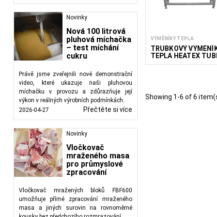
Novinky
Nová 100 litrová
pluhová míchačka
VÝMĚNÍKY TEPLA
– test míchání
TRUBKOVÝ VÝMĚNÍ
cukru
TEPLA HEATEX TUB
H
Právě jsme zveřejnili nové demonstrační
video, které ukazuje naši pluhovou
míchačku v provozu a zdůrazňuje její
Showing 1-6 of 6 item(
výkon v reálných výrobních podmínkách.
Přečtěte si více
2026-04-27
Novinky
Vločkovač
mraženého masa
pro průmyslové
zpracování
Vločkovač mražených bloků FBF600
umožňuje přímé zpracování mraženého
masa a jiných surovin na rovnoměrné
kousky bez předchozího rozmrazování.