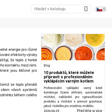
pelné energie pro různé
šování efektivity výroby
šťují, že teplo z horké
ého kontaktu mezi nimi.
Blog
 které jsou klíčové pro
10 produktů, které můžete
připravit s profesionálním
vyklápěcím varným kotlem
řičemž se teplo přenáší
Profesionální vyklápěcí varný kotel
e cílem všech systémů
kombinuje řízené ohřívání, automatické
í podmínky během celého
míchání, naklánění pro vyprazdňování
ubkové výměníky tepla
,
produktu a míchání s pomocí gravitace,
kapalinami oddělenými
jakož i kolečka pro snadnou mobilitu.
speciálními vzory, které
Přečtěte si více
2026-06-29