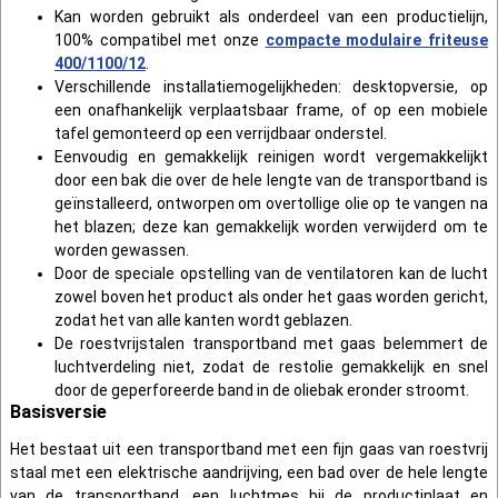
Kan worden gebruikt als onderdeel van een productielijn,
100% compatibel met onze
compacte modulaire friteuse
400/1100/12
.
Verschillende installatiemogelijkheden: desktopversie, op
een onafhankelijk verplaatsbaar frame, of op een mobiele
tafel gemonteerd op een verrijdbaar onderstel.
Eenvoudig en gemakkelijk reinigen wordt vergemakkelijkt
door een bak die over de hele lengte van de transportband is
geïnstalleerd, ontworpen om overtollige olie op te vangen na
het blazen; deze kan gemakkelijk worden verwijderd om te
worden gewassen.
Door de speciale opstelling van de ventilatoren kan de lucht
zowel boven het product als onder het gaas worden gericht,
zodat het van alle kanten wordt geblazen.
De roestvrijstalen transportband met gaas belemmert de
luchtverdeling niet, zodat de restolie gemakkelijk en snel
door de geperforeerde band in de oliebak eronder stroomt.
Basisversie
Het bestaat uit een transportband met een fijn gaas van roestvrij
staal met een elektrische aandrijving, een bad over de hele lengte
van de transportband, een luchtmes bij de productinlaat en