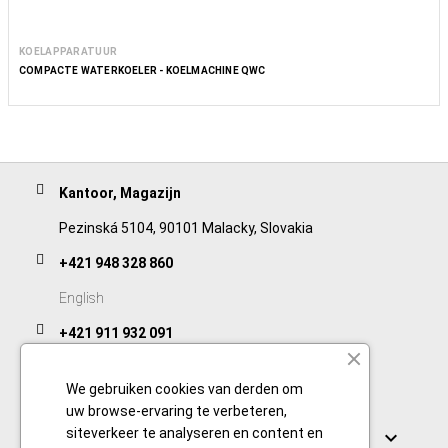
KOELAPPARATUUR
COMPACTE WATERKOELER - KOELMACHINE QWC
Kantoor, Magazijn
Pezinská 5104, 90101 Malacky, Slovakia
+421 948 328 860
English
+421 911 932 091
Slovak/Czech
We gebruiken cookies van derden om
uw browse-ervaring te verbeteren,
Links
siteverkeer te analyseren en content en
