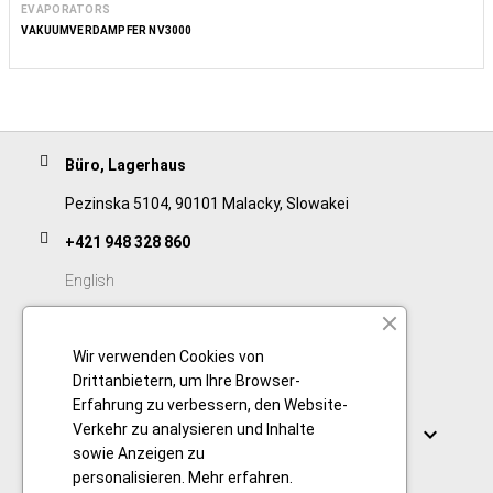
EVAPORATORS
VAKUUMVERDAMPFER NV3000
Büro, Lagerhaus
Pezinska 5104, 90101 Malacky, Slowakei
+421 948 328 860
English
+421 911 932 091
Wir verwenden Cookies von
Slovak/Czech
Drittanbietern, um Ihre Browser-
Erfahrung zu verbessern, den Website-
Verbindungen
Verkehr zu analysieren und Inhalte

sowie Anzeigen zu
personalisieren.
Mehr erfahren
.