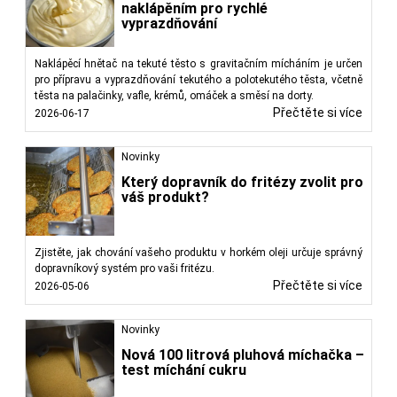
naklápěním pro rychlé
vyprazdňování
Naklápěcí hnětač na tekuté těsto s gravitačním mícháním je určen
pro přípravu a vyprazdňování tekutého a polotekutého těsta, včetně
těsta na palačinky, vafle, krémů, omáček a směsí na dorty.
Přečtěte si více
2026-06-17
Novinky
Který dopravník do fritézy zvolit pro
váš produkt?
Zjistěte, jak chování vašeho produktu v horkém oleji určuje správný
dopravníkový systém pro vaši fritézu.
Přečtěte si více
2026-05-06
Novinky
Nová 100 litrová pluhová míchačka –
test míchání cukru