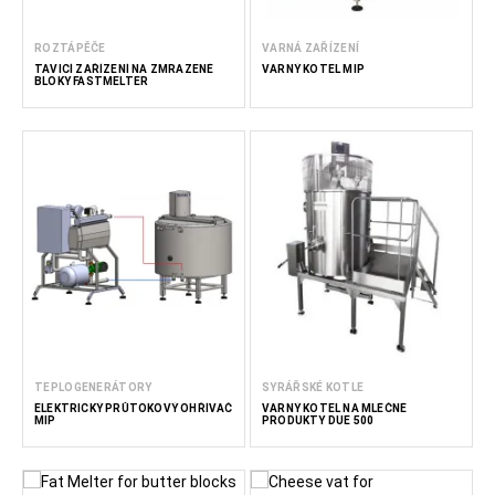
ROZTÁPĚČE
VARNÁ ZAŘÍZENÍ
TAVICÍ ZAŘÍZENÍ NA ZMRAZENÉ
VARNÝ KOTEL MIP
BLOKY FASTMELTER
TEPLOGENERÁTORY
SYRÁŘSKÉ KOTLE
ELEKTRICKÝ PRŮTOKOVÝ OHŘÍVAČ
VARNÝ KOTEL NA MLÉČNÉ
MIP
PRODUKTY DUE 500