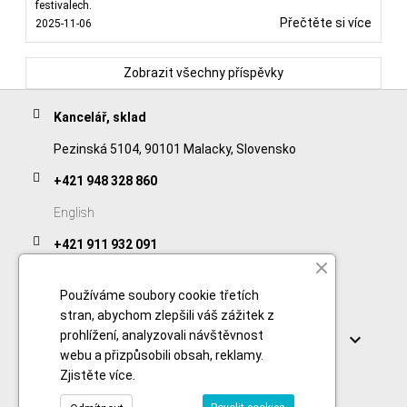
festivalech.
Přečtěte si více
2025-11-06
Zobrazit všechny příspěvky
Kancelář, sklad
Pezinská 5104, 90101 Malacky, Slovensko
+421 948 328 860
English
+421 911 932 091
Slovak/Czech
Používáme soubory cookie třetích
stran, abychom zlepšili váš zážitek z
Odkazy
prohlížení, analyzovali návštěvnost

webu a přizpůsobili obsah, reklamy.
Zjistěte více
.