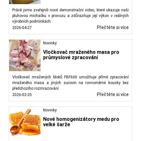
Právě jsme zveřejnili nové demonstrační video, které ukazuje naši
pluhovou míchačku v provozu a zdůrazňuje její výkon v reálných
výrobních podmínkách.
Přečtěte si více
2026-04-27
Novinky
Vločkovač mraženého masa pro
průmyslové zpracování
Vločkovač mražených bloků FBF600 umožňuje přímé zpracování
mraženého masa a jiných surovin na rovnoměrné kousky bez
předchozího rozmrazování.
Přečtěte si více
2026-02-25
Novinky
Nové homogenizátory medu pro
velké šarže