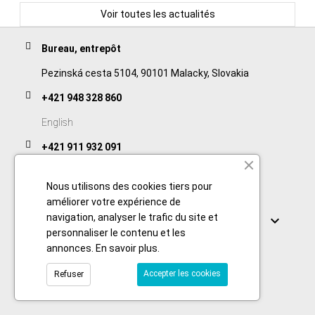
Voir toutes les actualités
Bureau, entrepôt
Pezinská cesta 5104, 90101 Malacky, Slovakia
+421 948 328 860
English
+421 911 932 091
Slovak/Czech
Nous utilisons des cookies tiers pour
améliorer votre expérience de
Links
navigation, analyser le trafic du site et

personnaliser le contenu et les
annonces.
En savoir plus
.
Accepter les cookies
Refuser
© 2026 Copyright foodtechprocess.com