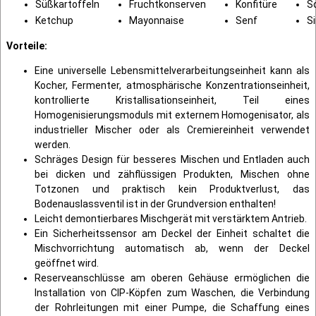
Süßkartoffeln
Fruchtkonserven
Konfitüre
S
Ketchup
Mayonnaise
Senf
S
Vorteile:
Eine universelle Lebensmittelverarbeitungseinheit kann als
Kocher, Fermenter, atmosphärische Konzentrationseinheit,
kontrollierte Kristallisationseinheit, Teil eines
Homogenisierungsmoduls mit externem Homogenisator, als
industrieller Mischer oder als Cremiereinheit verwendet
werden.
Schräges Design für besseres Mischen und Entladen auch
bei dicken und zähflüssigen Produkten, Mischen ohne
Totzonen und praktisch kein Produktverlust, das
Bodenauslassventil ist in der Grundversion enthalten!
Leicht demontierbares Mischgerät mit verstärktem Antrieb.
Ein Sicherheitssensor am Deckel der Einheit schaltet die
Mischvorrichtung automatisch ab, wenn der Deckel
geöffnet wird.
Reserveanschlüsse am oberen Gehäuse ermöglichen die
Installation von CIP-Köpfen zum Waschen, die Verbindung
der Rohrleitungen mit einer Pumpe, die Schaffung eines