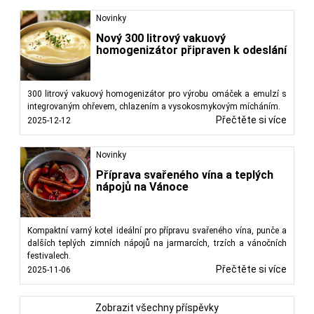
Novinky
Nový 300 litrový vakuový
homogenizátor připraven k odeslání
300 litrový vakuový homogenizátor pro výrobu omáček a emulzí s
integrovaným ohřevem, chlazením a vysokosmykovým mícháním.
Přečtěte si více
2025-12-12
Novinky
Příprava svařeného vína a teplých
nápojů na Vánoce
Kompaktní varný kotel ideální pro přípravu svařeného vína, punče a
dalších teplých zimních nápojů na jarmarcích, trzích a vánočních
festivalech.
Přečtěte si více
2025-11-06
Zobrazit všechny příspěvky