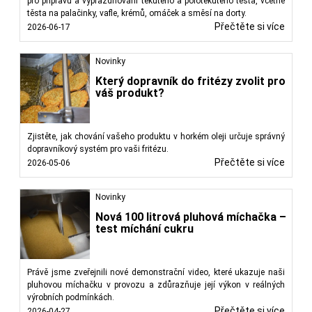
pro přípravu a vyprazdňování tekutého a polotekutého těsta, včetně
těsta na palačinky, vafle, krémů, omáček a směsí na dorty.
Přečtěte si více
2026-06-17
Novinky
Který dopravník do fritézy zvolit pro
váš produkt?
Zjistěte, jak chování vašeho produktu v horkém oleji určuje správný
dopravníkový systém pro vaši fritézu.
Přečtěte si více
2026-05-06
Novinky
Nová 100 litrová pluhová míchačka –
test míchání cukru
Právě jsme zveřejnili nové demonstrační video, které ukazuje naši
pluhovou míchačku v provozu a zdůrazňuje její výkon v reálných
výrobních podmínkách.
Přečtěte si více
2026-04-27