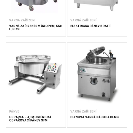
VARNÁ ZAŘÍZENÍ
VARNÁ ZAŘÍZENÍ
VARNÉ ZAŘÍZENÍ S VÝKLOPEM, 550
ELEKTRICKÁ PÁNEV BRATT
L, PLYN
PÁNVE
VARNÁ ZAŘÍZENÍ
ODPARKA – ATMOSFÉRICKÁ
PLYNOVÁ VARNÁ NÁDOBA BLMG
ODPAŘOVACÍ PÁNEV SFM