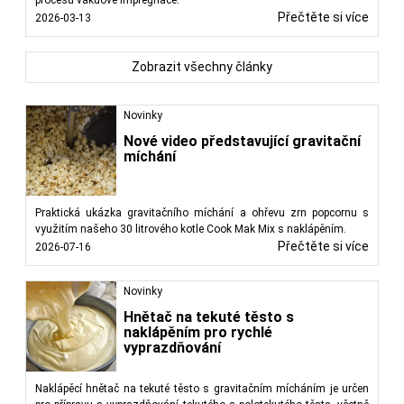
Přečtěte si více
2026-03-13
Zobrazit všechny články
Novinky
Nové video představující gravitační
míchání
Praktická ukázka gravitačního míchání a ohřevu zrn popcornu s
využitím našeho 30 litrového kotle Cook Mak Mix s naklápěním.
Přečtěte si více
2026-07-16
Novinky
Hnětač na tekuté těsto s
naklápěním pro rychlé
vyprazdňování
Naklápěcí hnětač na tekuté těsto s gravitačním mícháním je určen