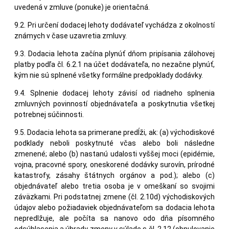
uvedená v zmluve (ponuke) je orientačná.
9.2. Pri určení dodacej lehoty dodávateľ vychádza z okolností
známych v čase uzavretia zmluvy.
9.3. Dodacia lehota začína plynúť dňom pripísania zálohovej
platby podľa čl. 6.2.1 na účet dodávateľa, no nezačne plynúť,
kým nie sú splnené všetky formálne predpoklady dodávky.
9.4. Splnenie dodacej lehoty závisí od riadneho splnenia
zmluvných povinností objednávateľa a poskytnutia všetkej
potrebnej súčinnosti.
9.5. Dodacia lehota sa primerane predĺži, ak: (a) východiskové
podklady neboli poskytnuté včas alebo boli následne
zmenené; alebo (b) nastanú udalosti vyššej moci (epidémie,
vojna, pracovné spory, oneskorené dodávky surovín, prírodné
katastrofy, zásahy štátnych orgánov a pod.); alebo (c)
objednávateľ alebo tretia osoba je v omeškaní so svojimi
záväzkami. Pri podstatnej zmene (čl. 2.10d) východiskových
údajov alebo požiadaviek objednávateľom sa dodacia lehota
nepredlžuje, ale počíta sa nanovo odo dňa písomného
odsúhlasenia a úhrady zmeny v súlade s čl. 2.12 (obnulovanie