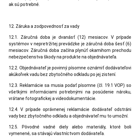
ak sú potrebné.
12. Záruka a zodpovednosť za vady
12.1. Záručná doba je dvanásť (12) mesiacov. V prípade
systémov v nepretržitej prevádzke je záručná doba šesť (6)
mesiacov. Záručná doba začína plynúť okamihom prechodu
nebezpečenstva škody na produkte na objednávateľa.
12.2. Objednávateľ je povinný písomne oznámiť dodávateľovi
akúkoľvek vadu bez zbytočného odkladu po jej zistení.
12.3. Reklamácie sa musia podať písomne (čl. 19.1 VOP) so
všetkými informáciami potrebnými na posúdenie nároku,
vrátane fotografickej a videodokumentácie.
12.4. V prípade oprávnenej reklamácie dodávateľ odstráni
vady bez zbytočného odkladu a objednávateľ mu to umožní.
12.5. Pôvodné vadné diely alebo materiály, ktoré boli
vymenené, sa stávajú vlastníctvom dodávateľa.