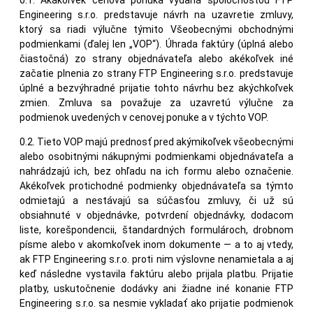
Engineering s.r.o. predstavuje návrh na uzavretie zmluvy,
ktorý sa riadi výlučne týmito Všeobecnými obchodnými
podmienkami (ďalej len „VOP“). Úhrada faktúry (úplná alebo
čiastočná) zo strany objednávateľa alebo akékoľvek iné
začatie plnenia zo strany FTP Engineering s.r.o. predstavuje
úplné a bezvýhradné prijatie tohto návrhu bez akýchkoľvek
zmien. Zmluva sa považuje za uzavretú výlučne za
podmienok uvedených v cenovej ponuke a v týchto VOP.
0.2. Tieto VOP majú prednosť pred akýmikoľvek všeobecnými
alebo osobitnými nákupnými podmienkami objednávateľa a
nahrádzajú ich, bez ohľadu na ich formu alebo označenie.
Akékoľvek protichodné podmienky objednávateľa sa týmto
odmietajú a nestávajú sa súčasťou zmluvy, či už sú
obsiahnuté v objednávke, potvrdení objednávky, dodacom
liste, korešpondencii, štandardných formulároch, drobnom
písme alebo v akomkoľvek inom dokumente — a to aj vtedy,
ak FTP Engineering s.r.o. proti nim výslovne nenamietala a aj
keď následne vystavila faktúru alebo prijala platbu. Prijatie
platby, uskutočnenie dodávky ani žiadne iné konanie FTP
Engineering s.r.o. sa nesmie vykladať ako prijatie podmienok