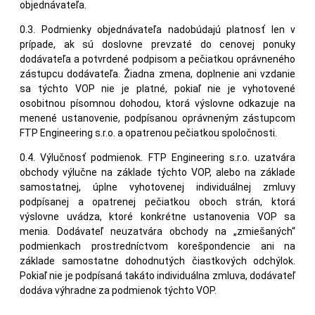
objednávateľa.
0.3. Podmienky objednávateľa nadobúdajú platnosť len v
prípade, ak sú doslovne prevzaté do cenovej ponuky
dodávateľa a potvrdené podpisom a pečiatkou oprávneného
zástupcu dodávateľa. Žiadna zmena, doplnenie ani vzdanie
sa týchto VOP nie je platné, pokiaľ nie je vyhotovené
osobitnou písomnou dohodou, ktorá výslovne odkazuje na
menené ustanovenie, podpísanou oprávneným zástupcom
FTP Engineering s.r.o. a opatrenou pečiatkou spoločnosti.
0.4. Výlučnosť podmienok. FTP Engineering s.r.o. uzatvára
obchody výlučne na základe týchto VOP, alebo na základe
samostatnej, úplne vyhotovenej individuálnej zmluvy
podpísanej a opatrenej pečiatkou oboch strán, ktorá
výslovne uvádza, ktoré konkrétne ustanovenia VOP sa
menia. Dodávateľ neuzatvára obchody na „zmiešaných“
podmienkach prostredníctvom korešpondencie ani na
základe samostatne dohodnutých čiastkových odchýlok.
Pokiaľ nie je podpísaná takáto individuálna zmluva, dodávateľ
dodáva výhradne za podmienok týchto VOP.