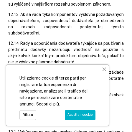
sú vylúčené v najširšom rozsahu povolenom zákonom.
12.13. Ak sa vada týka komponentov výslovne požadovaných
objednávateľom, zodpovednosť dodávateľa je obmedzená
na rozsah zodpovednosti poskytnutej týmito
subdodávateľmi.
12.14. Rady a odporúčania dodávateľa týkajúce sa používania
predmetu dodávky nezaručujú vhodnosť na použitie s
akýmkoľvek konkrétnym produktom objednávateľa, pokiaľ to
nie je výslovne písomne dohodnuté.
12.15. Dodávateľ poskytuje pozáručný servis len na základe
Utilizziamo cookie di terze parti per
osobitnej žiadosti objednávateľa a za samostatne
dohodnutú odplatu.
migliorare la tua esperienza di
navigazione, analizzare il traffico del
12.16. Objednávateľ nie je oprávnený postúpiť akékoľvek
sito e personalizzare contenuti e
práva zo zodpovednosti za vady na inú osobu.
annunci.
Scopri di più
.
Accetta i cookie
Rifiuta
13. Ukončenie zmluvy
13.1. Vzhľadom na povahu zmluvy (kúpna zmluva / zmluva o