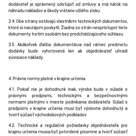
dodávateľ je oprávnený odstúpiť od zmluvy a má nárok na
náhradu nákladov a škody vrátane ušlého zisku.
3.4. Obe strany ostávajú vlastníkmi technických dokumentov,
ktoré si navzájom poskytli. Žiadna zo strán nesprístupní tieto
dokumenty tretím osobám bez predchádzajúceho súhlasu.
3.5. Akákoľvek ďalšia dokumentácia nad rámec predmetu
dodávky bude vyhotovená len ak objednávateľ uhradí
súvisiace náklady.
4. Právne normy platné v krajine určenia
4.1. Pokiaľ nie je dohodnuté inak, výroba bude v súlade s
právnymi predpismi, technickými a bezpečnostnými
normami platnými v mieste podnikania dodávateľa. Súlad s
predpismi v krajine určenia musí byť výslovne dohodnutý a
tvoriť súčasť východiskových podkladov.
4.2. Technické a regulačné požiadavky objednávateľa pre
krajinu určenia musia byť potvrdené písomne a tvoriť súčasť