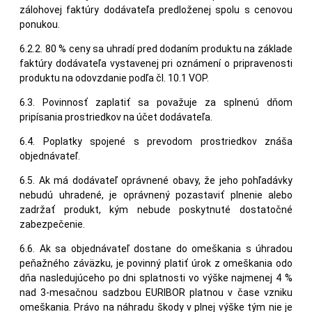
zálohovej faktúry dodávateľa predloženej spolu s cenovou
ponukou.
6.2.2. 80 % ceny sa uhradí pred dodaním produktu na základe
faktúry dodávateľa vystavenej pri oznámení o pripravenosti
produktu na odovzdanie podľa čl. 10.1 VOP.
6.3. Povinnosť zaplatiť sa považuje za splnenú dňom
pripísania prostriedkov na účet dodávateľa.
6.4. Poplatky spojené s prevodom prostriedkov znáša
objednávateľ.
6.5. Ak má dodávateľ oprávnené obavy, že jeho pohľadávky
nebudú uhradené, je oprávnený pozastaviť plnenie alebo
zadržať produkt, kým nebude poskytnuté dostatočné
zabezpečenie.
6.6. Ak sa objednávateľ dostane do omeškania s úhradou
peňažného záväzku, je povinný platiť úrok z omeškania odo
dňa nasledujúceho po dni splatnosti vo výške najmenej 4 %
nad 3-mesačnou sadzbou EURIBOR platnou v čase vzniku
omeškania. Právo na náhradu škody v plnej výške tým nie je