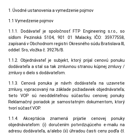
1. Úvodné ustanovenia a vymedzenie pojmov
1.1 Vymedzenie pojmov
1.1.1. Dodávateľ je spoločnosť FTP Engineering s.r.o., so
sídlom Pezinská 5104, 901 01 Malacky, IČO: 35977558,
zapísaná v Obchodnom registri Okresného súdu Bratislava III,
oddiel: Sro, vložka č. 39276/B.
1.1.2. Objednávateľ je subjekt, ktorý prijal cenovú ponuku
dodávateľa a stal sa tak zmluvnou stranou kúpnej zmluvy /
zmluvy o dielo s dodávateľom.
1.1.3. Cenová ponuka je návrh dodávateľa na uzavretie
zmluvy, vypracovaný na základe požiadaviek objednávateľa;
tieto VOP sú neoddeliteľnou súčasťou cenovej ponuky.
Reklamačný poriadok je samostatným dokumentom, ktorý
tvorí súčasť VOP.
1.1.4. Akceptácia znamená prijatie cenovej ponuky
objednávateľom: (i) doručením potvrdzujúceho e-mailu na
adresu dodávateľa, a/alebo (ii) úhradou časti ceny podľa čl.