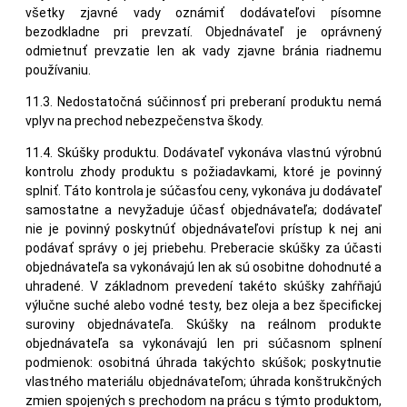
všetky zjavné vady oznámiť dodávateľovi písomne
bezodkladne pri prevzatí. Objednávateľ je oprávnený
odmietnuť prevzatie len ak vady zjavne bránia riadnemu
používaniu.
11.3. Nedostatočná súčinnosť pri preberaní produktu nemá
vplyv na prechod nebezpečenstva škody.
11.4. Skúšky produktu. Dodávateľ vykonáva vlastnú výrobnú
kontrolu zhody produktu s požiadavkami, ktoré je povinný
splniť. Táto kontrola je súčasťou ceny, vykonáva ju dodávateľ
samostatne a nevyžaduje účasť objednávateľa; dodávateľ
nie je povinný poskytnúť objednávateľovi prístup k nej ani
podávať správy o jej priebehu. Preberacie skúšky za účasti
objednávateľa sa vykonávajú len ak sú osobitne dohodnuté a
uhradené. V základnom prevedení takéto skúšky zahŕňajú
výlučne suché alebo vodné testy, bez oleja a bez špecifickej
suroviny objednávateľa. Skúšky na reálnom produkte
objednávateľa sa vykonávajú len pri súčasnom splnení
podmienok: osobitná úhrada takýchto skúšok; poskytnutie
vlastného materiálu objednávateľom; úhrada konštrukčných
zmien spojených s prechodom na prácu s týmto produktom,