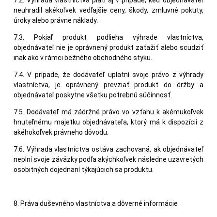
neuhradil akékoľvek vedľajšie ceny, škody, zmluvné pokuty,
úroky alebo právne náklady.
7.3. Pokiaľ produkt podlieha výhrade vlastníctva,
objednávateľ nie je oprávnený produkt zaťažiť alebo scudziť
inak ako v rámci bežného obchodného styku.
7.4. V prípade, že dodávateľ uplatní svoje právo z výhrady
vlastníctva, je oprávnený prevziať produkt do držby a
objednávateľ poskytne všetku potrebnú súčinnosť.
7.5. Dodávateľ má zádržné právo vo vzťahu k akémukoľvek
hnuteľnému majetku objednávateľa, ktorý má k dispozícii z
akéhokoľvek právneho dôvodu.
7.6. Výhrada vlastníctva ostáva zachovaná, ak objednávateľ
neplní svoje záväzky podľa akýchkoľvek následne uzavretých
osobitných dojednaní týkajúcich sa produktu.
8. Práva duševného vlastníctva a dôverné informácie