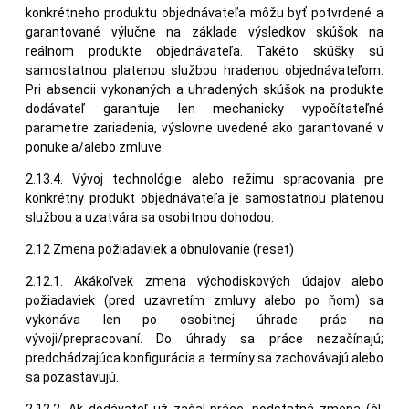
konkrétneho produktu objednávateľa môžu byť potvrdené a
garantované výlučne na základe výsledkov skúšok na
reálnom produkte objednávateľa. Takéto skúšky sú
samostatnou platenou službou hradenou objednávateľom.
Pri absencii vykonaných a uhradených skúšok na produkte
dodávateľ garantuje len mechanicky vypočítateľné
parametre zariadenia, výslovne uvedené ako garantované v
ponuke a/alebo zmluve.
2.13.4. Vývoj technológie alebo režimu spracovania pre
konkrétny produkt objednávateľa je samostatnou platenou
službou a uzatvára sa osobitnou dohodou.
2.12 Zmena požiadaviek a obnulovanie (reset)
2.12.1. Akákoľvek zmena východiskových údajov alebo
požiadaviek (pred uzavretím zmluvy alebo po ňom) sa
vykonáva len po osobitnej úhrade prác na
vývoji/prepracovaní. Do úhrady sa práce nezačínajú;
predchádzajúca konfigurácia a termíny sa zachovávajú alebo
sa pozastavujú.
2.12.2. Ak dodávateľ už začal práce, podstatná zmena (čl.