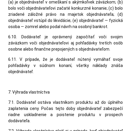
(a) je objednávateľ v omeškaní s akýmkoľvek záväzkom; (b)
bolo voči objednávateľovi začaté konkurzné konanie; (c) bolo
zriadené záložné právo na majetok objednávateľa; (d)
objednávateľ vstúpil do likvidácie; (e) objednávateľ — fyzická
osoba — zomrel alebo podal návrh na osobný bankrot.
6.10. Dodávateľ je oprávnený započítať voči svojim
záväzkom voči objednávateľovi aj pohľadávky tretích osôb
osobne alebo finančne prepojených s objednávateľom.
6.11. V prípade, že je dodávateľ nútený vymáhať svoje
pohľadávky v súdnom konaní, všetky náklady znáša
objednávateľ.
7. Výhrada vlastníctva
7.1. Dodávateľ ostáva vlastníkom produktu až do úplného
zaplatenia ceny. Počas tejto doby objednávateľ zabezpečí
riadne uskladnenie a poistenie produktu v prospech
dodávateľa.
7.2. Výhrada vlastníctva platí aj v prípade, keď objednávateľ