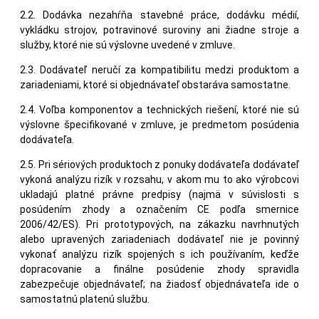
2.2. Dodávka nezahŕňa stavebné práce, dodávku médií,
vykládku strojov, potravinové suroviny ani žiadne stroje a
služby, ktoré nie sú výslovne uvedené v zmluve.
2.3. Dodávateľ neručí za kompatibilitu medzi produktom a
zariadeniami, ktoré si objednávateľ obstaráva samostatne.
2.4. Voľba komponentov a technických riešení, ktoré nie sú
výslovne špecifikované v zmluve, je predmetom posúdenia
dodávateľa.
2.5. Pri sériových produktoch z ponuky dodávateľa dodávateľ
vykoná analýzu rizík v rozsahu, v akom mu to ako výrobcovi
ukladajú platné právne predpisy (najmä v súvislosti s
posúdením zhody a označením CE podľa smernice
2006/42/ES). Pri prototypových, na zákazku navrhnutých
alebo upravených zariadeniach dodávateľ nie je povinný
vykonať analýzu rizík spojených s ich používaním, keďže
dopracovanie a finálne posúdenie zhody spravidla
zabezpečuje objednávateľ; na žiadosť objednávateľa ide o
samostatnú platenú službu.