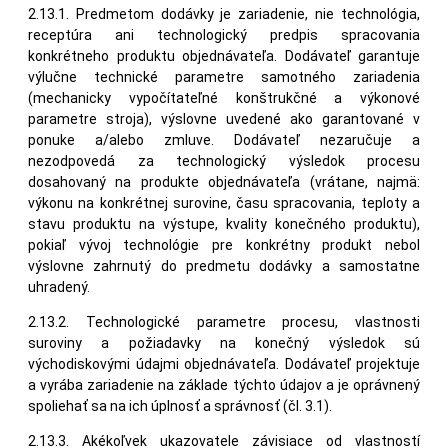
2.13.1. Predmetom dodávky je zariadenie, nie technológia,
receptúra ani technologický predpis spracovania
konkrétneho produktu objednávateľa. Dodávateľ garantuje
výlučne technické parametre samotného zariadenia
(mechanicky vypočítateľné konštrukčné a výkonové
parametre stroja), výslovne uvedené ako garantované v
ponuke a/alebo zmluve. Dodávateľ nezaručuje a
nezodpovedá za technologický výsledok procesu
dosahovaný na produkte objednávateľa (vrátane, najmä:
výkonu na konkrétnej surovine, času spracovania, teploty a
stavu produktu na výstupe, kvality konečného produktu),
pokiaľ vývoj technológie pre konkrétny produkt nebol
výslovne zahrnutý do predmetu dodávky a samostatne
uhradený.
2.13.2. Technologické parametre procesu, vlastnosti
suroviny a požiadavky na konečný výsledok sú
východiskovými údajmi objednávateľa. Dodávateľ projektuje
a vyrába zariadenie na základe týchto údajov a je oprávnený
spoliehať sa na ich úplnosť a správnosť (čl. 3.1).
2.13.3. Akékoľvek ukazovatele závisiace od vlastností