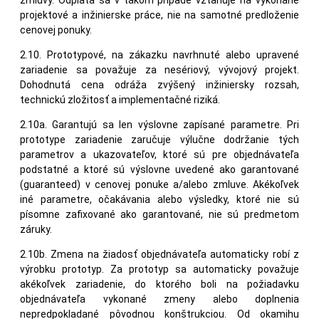
projektové a inžinierske práce, nie na samotné predloženie
cenovej ponuky.
2.10. Prototypové, na zákazku navrhnuté alebo upravené
zariadenie sa považuje za nesériový, vývojový projekt.
Dohodnutá cena odráža zvýšený inžiniersky rozsah,
technickú zložitosť a implementačné riziká.
2.10a. Garantujú sa len výslovne zapísané parametre. Pri
prototype zariadenie zaručuje výlučne dodržanie tých
parametrov a ukazovateľov, ktoré sú pre objednávateľa
podstatné a ktoré sú výslovne uvedené ako garantované
(guaranteed) v cenovej ponuke a/alebo zmluve. Akékoľvek
iné parametre, očakávania alebo výsledky, ktoré nie sú
písomne zafixované ako garantované, nie sú predmetom
záruky.
2.10b. Zmena na žiadosť objednávateľa automaticky robí z
výrobku prototyp. Za prototyp sa automaticky považuje
akékoľvek zariadenie, do ktorého boli na požiadavku
objednávateľa vykonané zmeny alebo doplnenia
nepredpokladané pôvodnou konštrukciou. Od okamihu