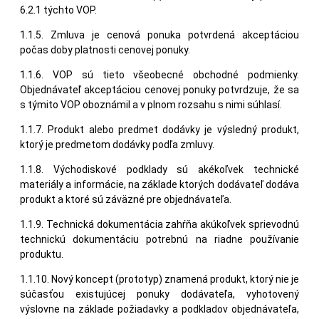
6.2.1 týchto VOP.
1.1.5. Zmluva je cenová ponuka potvrdená akceptáciou
počas doby platnosti cenovej ponuky.
1.1.6. VOP sú tieto všeobecné obchodné podmienky.
Objednávateľ akceptáciou cenovej ponuky potvrdzuje, že sa
s týmito VOP oboznámil a v plnom rozsahu s nimi súhlasí.
1.1.7. Produkt alebo predmet dodávky je výsledný produkt,
ktorý je predmetom dodávky podľa zmluvy.
1.1.8. Východiskové podklady sú akékoľvek technické
materiály a informácie, na základe ktorých dodávateľ dodáva
produkt a ktoré sú záväzné pre objednávateľa.
1.1.9. Technická dokumentácia zahŕňa akúkoľvek sprievodnú
technickú dokumentáciu potrebnú na riadne používanie
produktu.
1.1.10. Nový koncept (prototyp) znamená produkt, ktorý nie je
súčasťou existujúcej ponuky dodávateľa, vyhotovený
výslovne na základe požiadavky a podkladov objednávateľa,