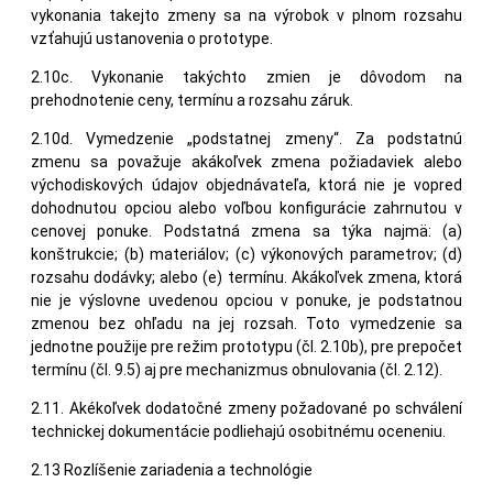
vykonania takejto zmeny sa na výrobok v plnom rozsahu
vzťahujú ustanovenia o prototype.
2.10c. Vykonanie takýchto zmien je dôvodom na
prehodnotenie ceny, termínu a rozsahu záruk.
2.10d. Vymedzenie „podstatnej zmeny“. Za podstatnú
zmenu sa považuje akákoľvek zmena požiadaviek alebo
východiskových údajov objednávateľa, ktorá nie je vopred
dohodnutou opciou alebo voľbou konfigurácie zahrnutou v
cenovej ponuke. Podstatná zmena sa týka najmä: (a)
konštrukcie; (b) materiálov; (c) výkonových parametrov; (d)
rozsahu dodávky; alebo (e) termínu. Akákoľvek zmena, ktorá
nie je výslovne uvedenou opciou v ponuke, je podstatnou
zmenou bez ohľadu na jej rozsah. Toto vymedzenie sa
jednotne použije pre režim prototypu (čl. 2.10b), pre prepočet
termínu (čl. 9.5) aj pre mechanizmus obnulovania (čl. 2.12).
2.11. Akékoľvek dodatočné zmeny požadované po schválení
technickej dokumentácie podliehajú osobitnému oceneniu.
2.13 Rozlíšenie zariadenia a technológie