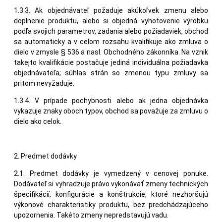
1.3.3. Ak objednávateľ požaduje akúkoľvek zmenu alebo
doplnenie produktu, alebo si objedná vyhotovenie výrobku
podľa svojich parametrov, zadania alebo požiadaviek, obchod
sa automaticky a v celom rozsahu kvalifikuje ako zmluva o
dielo v zmysle § 536 a nasl. Obchodného zákonníka. Na vznik
takejto kvalifikácie postačuje jediná individuálna požiadavka
objednávateľa; súhlas strán so zmenou typu zmluvy sa
pritom nevyžaduje.
1.3.4. V prípade pochybnosti alebo ak jedna objednávka
vykazuje znaky oboch typov, obchod sa považuje za zmluvu o
dielo ako celok.
2. Predmet dodávky
2.1. Predmet dodávky je vymedzený v cenovej ponuke.
Dodávateľ si vyhradzuje právo vykonávať zmeny technických
špecifikácií, konfigurácie a konštrukcie, ktoré nezhoršujú
výkonové charakteristiky produktu, bez predchádzajúceho
upozornenia. Takéto zmeny nepredstavujú vadu.