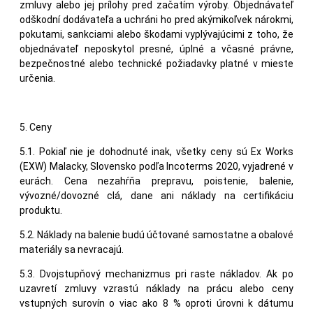
zmluvy alebo jej prílohy pred začatím výroby. Objednávateľ
odškodní dodávateľa a uchráni ho pred akýmikoľvek nárokmi,
pokutami, sankciami alebo škodami vyplývajúcimi z toho, že
objednávateľ neposkytol presné, úplné a včasné právne,
bezpečnostné alebo technické požiadavky platné v mieste
určenia.
5. Ceny
5.1. Pokiaľ nie je dohodnuté inak, všetky ceny sú Ex Works
(EXW) Malacky, Slovensko podľa Incoterms 2020, vyjadrené v
eurách. Cena nezahŕňa prepravu, poistenie, balenie,
vývozné/dovozné clá, dane ani náklady na certifikáciu
produktu.
5.2. Náklady na balenie budú účtované samostatne a obalové
materiály sa nevracajú.
5.3. Dvojstupňový mechanizmus pri raste nákladov. Ak po
uzavretí zmluvy vzrastú náklady na prácu alebo ceny
vstupných surovín o viac ako 8 % oproti úrovni k dátumu