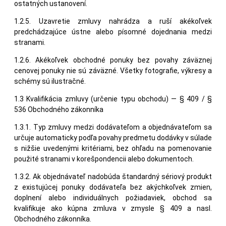
ostatných ustanovení.
1.2.5. Uzavretie zmluvy nahrádza a ruší akékoľvek
predchádzajúce ústne alebo písomné dojednania medzi
stranami.
1.2.6. Akékoľvek obchodné ponuky bez povahy záväznej
cenovej ponuky nie sú záväzné. Všetky fotografie, výkresy a
schémy sú ilustračné.
1.3 Kvalifikácia zmluvy (určenie typu obchodu) — § 409 / §
536 Obchodného zákonníka
1.3.1. Typ zmluvy medzi dodávateľom a objednávateľom sa
určuje automaticky podľa povahy predmetu dodávky v súlade
s nižšie uvedenými kritériami, bez ohľadu na pomenovanie
použité stranami v korešpondencii alebo dokumentoch.
1.3.2. Ak objednávateľ nadobúda štandardný sériový produkt
z existujúcej ponuky dodávateľa bez akýchkoľvek zmien,
doplnení alebo individuálnych požiadaviek, obchod sa
kvalifikuje ako kúpna zmluva v zmysle § 409 a nasl.
Obchodného zákonníka.