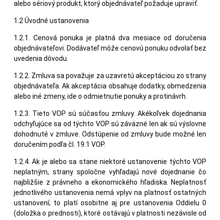
alebo sériový produkt, ktorý objednávateľ požaduje upraviť.
1.2 Úvodné ustanovenia
1.2.1. Cenová ponuka je platná dva mesiace od doručenia
objednávateľovi. Dodávateľ môže cenovú ponuku odvolať bez
uvedenia dôvodu.
1.2.2. Zmluva sa považuje za uzavretú akceptáciou zo strany
objednávateľa. Ak akceptácia obsahuje dodatky, obmedzenia
alebo iné zmeny, ide o odmietnutie ponuky a protinávrh.
1.2.3. Tieto VOP sú súčasťou zmluvy. Akékoľvek dojednania
odchyľujúce sa od týchto VOP sú záväzné len ak sú výslovne
dohodnuté v zmluve. Odstúpenie od zmluvy bude možné len
doručením podľa čl. 19.1 VOP.
1.2.4. Ak je alebo sa stane niektoré ustanovenie týchto VOP
neplatným, strany spoločne vyhľadajú nové dojednanie čo
najbližšie z právneho a ekonomického hľadiska. Neplatnosť
jednotlivého ustanovenia nemá vplyv na platnosť ostatných
ustanovení; to platí osobitne aj pre ustanovenia Oddielu 0
(doložka o prednosti), ktoré ostávajú v platnosti nezávisle od