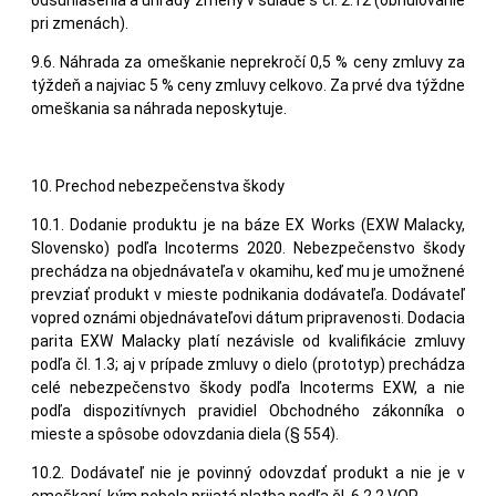
pri zmenách).
9.6. Náhrada za omeškanie neprekročí 0,5 % ceny zmluvy za
týždeň a najviac 5 % ceny zmluvy celkovo. Za prvé dva týždne
omeškania sa náhrada neposkytuje.
10. Prechod nebezpečenstva škody
10.1. Dodanie produktu je na báze EX Works (EXW Malacky,
Slovensko) podľa Incoterms 2020. Nebezpečenstvo škody
prechádza na objednávateľa v okamihu, keď mu je umožnené
prevziať produkt v mieste podnikania dodávateľa. Dodávateľ
vopred oznámi objednávateľovi dátum pripravenosti. Dodacia
parita EXW Malacky platí nezávisle od kvalifikácie zmluvy
podľa čl. 1.3; aj v prípade zmluvy o dielo (prototyp) prechádza
celé nebezpečenstvo škody podľa Incoterms EXW, a nie
podľa dispozitívnych pravidiel Obchodného zákonníka o
mieste a spôsobe odovzdania diela (§ 554).
10.2. Dodávateľ nie je povinný odovzdať produkt a nie je v
omeškaní, kým nebola prijatá platba podľa čl. 6.2.2 VOP.