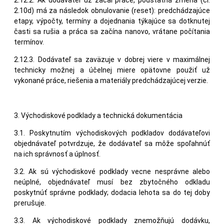
2.10d) má za následok obnulovanie (reset): predchádzajúce
etapy, výpočty, termíny a dojednania týkajúce sa dotknutej
časti sa rušia a práca sa začína nanovo, vrátane počítania
termínov.
2.12.3. Dodávateľ sa zaväzuje v dobrej viere v maximálnej
technicky možnej a účelnej miere opätovne použiť už
vykonané práce, riešenia a materiály predchádzajúcej verzie.
3. Východiskové podklady a technická dokumentácia
3.1. Poskytnutím východiskových podkladov dodávateľovi
objednávateľ potvrdzuje, že dodávateľ sa môže spoľahnúť
na ich správnosť a úplnosť.
3.2. Ak sú východiskové podklady vecne nesprávne alebo
neúplné, objednávateľ musí bez zbytočného odkladu
poskytnúť správne podklady; dodacia lehota sa do tej doby
prerušuje.
3.3. Ak východiskové podklady znemožňujú dodávku,