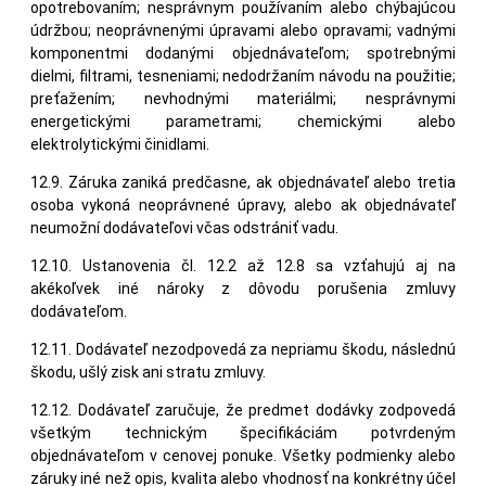
opotrebovaním; nesprávnym používaním alebo chýbajúcou
údržbou; neoprávnenými úpravami alebo opravami; vadnými
komponentmi dodanými objednávateľom; spotrebnými
dielmi, filtrami, tesneniami; nedodržaním návodu na použitie;
preťažením; nevhodnými materiálmi; nesprávnymi
energetickými parametrami; chemickými alebo
elektrolytickými činidlami.
12.9. Záruka zaniká predčasne, ak objednávateľ alebo tretia
osoba vykoná neoprávnené úpravy, alebo ak objednávateľ
neumožní dodávateľovi včas odstrániť vadu.
12.10. Ustanovenia čl. 12.2 až 12.8 sa vzťahujú aj na
akékoľvek iné nároky z dôvodu porušenia zmluvy
dodávateľom.
12.11. Dodávateľ nezodpovedá za nepriamu škodu, následnú
škodu, ušlý zisk ani stratu zmluvy.
12.12. Dodávateľ zaručuje, že predmet dodávky zodpovedá
všetkým technickým špecifikáciám potvrdeným
objednávateľom v cenovej ponuke. Všetky podmienky alebo
záruky iné než opis, kvalita alebo vhodnosť na konkrétny účel