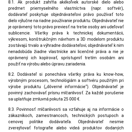
8.1. Ak produkt zahŕňa akékoľvek autorské dielo alebo
predmet priemyselného vlastníctva (napr. softvér),
dodávateľ poskytuje objednávateľovi právo používať toto
dielo výlučne na riadne používanie produktu. Objednávateľ nie
je oprávnený toto právo previesť na tretie osoby ani udeľovať
sublicencie. Všetky práva k technickej dokumentácii,
výkresom, konštrukčným návrhom a 3D modelom produktu
zostávajú trvalo a výhradne dodávateľovi; objednávateľ k nim
nenadobúda žiadne vlastnícke ani licenčné práva a nie je
oprávnený ich kopírovať, sprístupniť tretím osobám ani
použiť na výrobu alebo úpravu zariadenia.
8.2. Dodávateľ si ponecháva všetky práva ku know-how,
výrobným procesom, technológiám a softvéru použitým pri
výrobe produktu („dôverné informácie“). Objednávateľ je
povinný zachovávať prísnu mlčanlivosť. Za každé porušenie
sa uplatňuje zmluvná pokuta 25 000 €.
8.3. Povinnosť mlčanlivosti sa vzťahuje aj na informácie o
zákazníkoch, zamestnancoch, technických postupoch a
cenovej politike dodávateľa. Objednávateľ nesmie
zverejňovať fotografie alebo videá produktov dodaných