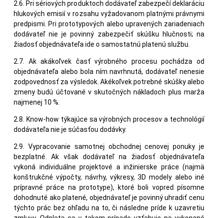
2.6. Pri sériových produktoch dodávateľ zabezpečí deklaráciu
hlukových emisií v rozsahu vyžadovanom platnými právnymi
predpismi. Pri prototypových alebo upravených zariadeniach
dodávateľ nie je povinný zabezpečiť skúšku hlučnosti; na
žiadosť objednávateľa ide o samostatnú platenú službu.
2.7. Ak akákoľvek časť výrobného procesu pochádza od
objednávateľa alebo bola ním navrhnutá, dodávateľ nenesie
zodpovednosť za výsledok. Akékoľvek potrebné skúšky alebo
zmeny budú účtované v skutočných nákladoch plus marža
najmenej 10 %.
2.8. Know-how týkajúce sa výrobných procesov a technológií
dodávateľa nie je súčasťou dodávky.
2.9. Vypracovanie samotnej obchodnej cenovej ponuky je
bezplatné. Ak však dodávateľ na žiadosť objednávateľa
vykoná individuálne projektové a inžinierske práce (najmä
konštrukčné výpočty, návrhy, výkresy, 3D modely alebo iné
prípravné práce na prototype), ktoré boli vopred písomne
dohodnuté ako platené, objednávateľ je povinný uhradiť cenu
týchto prác bez ohľadu na to, či následne príde k uzavretiu
zmluvy. Odplata sa v takom prípade vzťahuje na vykonané