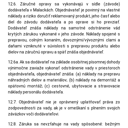
12.6. Záručné opravy sa vykonávajú v sídle (závode)
dodávateľa v Malackách. Objednávateľ je povinný na vlastné
náklady a riziko doručiť reklamovaný produkt, jeho časť alebo
diel do závodu dodávateľa a po oprave si ho prevziať.
Dodávateľ znáša náklady na samotné odstránenie vád
krytých zárukou vykonané v jeho závode. Náklady spojené s
prepravou, colným konaním, dovoznými/vývoznými clami a
daňami vzniknuté v súvislosti s prepravou produktu alebo
dielov na záručnú opravu a späť znáša objednávateľ.
12.6a. Ak sa dodávateľ na základe osobitnej písomnej dohody
výnimočne zaviaže vykonať odstránenie vady v priestoroch
objednávateľa, objednávateľ znáša: (a) náklady na prepravu
náhradných dielov a materiálov; (b) náklady na demontáž a
opätovnú montáž; (c) cestovné, ubytovacie a stravovacie
náklady personálu dodávateľa.
12.7. Objednávateľ nie je oprávnený uplatňovať práva zo
zodpovednosti za vady, ak je v omeškaní s plnením svojich
záväzkov voči dodávateľovi.
12.8. Záruka sa nevzťahuje na vady spôsobené: bežným