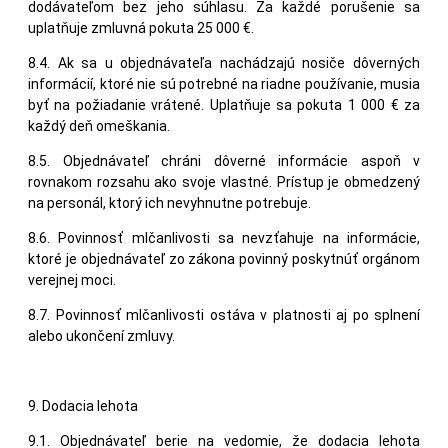
dodávateľom bez jeho súhlasu. Za každé porušenie sa
uplatňuje zmluvná pokuta 25 000 €.
8.4. Ak sa u objednávateľa nachádzajú nosiče dôverných
informácií, ktoré nie sú potrebné na riadne používanie, musia
byť na požiadanie vrátené. Uplatňuje sa pokuta 1 000 € za
každý deň omeškania.
8.5. Objednávateľ chráni dôverné informácie aspoň v
rovnakom rozsahu ako svoje vlastné. Prístup je obmedzený
na personál, ktorý ich nevyhnutne potrebuje.
8.6. Povinnosť mlčanlivosti sa nevzťahuje na informácie,
ktoré je objednávateľ zo zákona povinný poskytnúť orgánom
verejnej moci.
8.7. Povinnosť mlčanlivosti ostáva v platnosti aj po splnení
alebo ukončení zmluvy.
9. Dodacia lehota
9.1. Objednávateľ berie na vedomie, že dodacia lehota