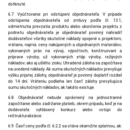
dotknuté.
6.7. Vyúčtovanie pri odstúpení objednávateľa. V prípade
odstúpenia objednávateľa od zmluvy podľa čl. 13.1,
odmietnutia prevzatia produktu alebo ukončenia projektu z
podnetu objednávateľa je objednávateľ povinný nahradiť
dodávateľovi všetky skutočné náklady spojené s projektom,
vrátane, najmä: ceny nakúpených a objednaných materiálov;
vykonaných prác na vývoji, výpočtoch, konštruovaní a
príprave výroby; už vykonaných etáp výroby; režijných
nákladov; ako aj ušlého zisku. Uhradená záloha sa započítava
na uvedené náklady. Ak suma skutočných nákladov prevyšuje
výšku prijatej zálohy, objednávateľ je povinný doplatiť rozdiel
do 14 dní. Vráteniu podlieha len časť zálohy prevyšujúca
sumu skutočných nákladov, ak takáto existuje.
6.8. Objednávateľ nebude oprávnený na jednostranné
započítanie alebo zadržanie platieb, okrem prípadu, keď je na
dodávateľa vyhlásený konkurz alebo vstúpi do
reštrukturalizácie.
6.9. Časť ceny podľa čl. 6.2.2 sa stáva okamžite splatnou, ak: