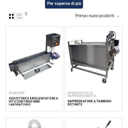
Per saperne di più
Questi macchinari sono adatti alla preparazione di una
varietà di prodotti alimentari a base di cereali, inclusi prodotti
Prima i nuovi prodotti
semilavorati e pronti al consumo. FoodTechProcess fornisce

attrezzature per piccole e medie imprese alimentari,
produttori di cereali, aziende del settore HoReCa e cucine
professionali.
Leggi di
meno
BLANCHER
APPARECCHIO DI
RAFFREDDAMENTO
CUOCITORE E SBOLLENTATORE A
RAFFREDDATORE A TAMBURO
VITE CONTINUO MINI
ROTANTE
LABORATORIO