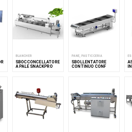
BLANCHER
PANE, PASTICCERIA
ES
DR
SBOCCONCELLATORE
SBOLLENTATORE
A
A PALE SNACKPRO
CONTINUO CONF
I
600/3000