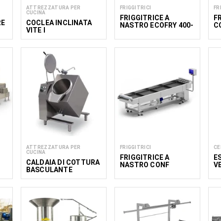
ATTREZZATURA PER
FRIGGITRICI
FR
CUCINA
FRIGGITRICE A
F
RE
COCLEA INCLINATA
NASTRO ECOFRY 400-
C
VITE I
1500
ATTREZZATURA PER
FRIGGITRICI
CE
CUCINA
FRIGGITRICE A
E
CALDAIA DI COTTURA
NASTRO CONF
V
BASCULANTE
0
600/3000
C
COMPATTA SBP 50