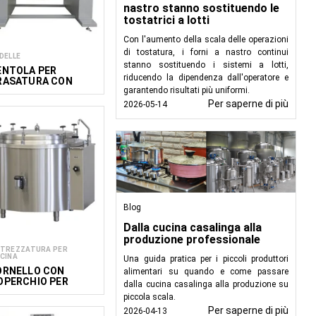
nastro stanno sostituendo le
tostatrici a lotti
Con l'aumento della scala delle operazioni
di tostatura, i forni a nastro continui
DELLE
stanno sostituendo i sistemi a lotti,
ENTOLA PER
riducendo la dipendenza dall'operatore e
RASATURA CON
garantendo risultati più uniformi.
ISCELATORE MS 200
Per saperne di più
2026-05-14
Blog
Dalla cucina casalinga alla
produzione professionale
TREZZATURA PER
CINA
Una guida pratica per i piccoli produttori
ORNELLO CON
alimentari su quando e come passare
OPERCHIO PER
dalla cucina casalinga alla produzione su
UTOCLAVE WLP-S
piccola scala.
Per saperne di più
2026-04-13