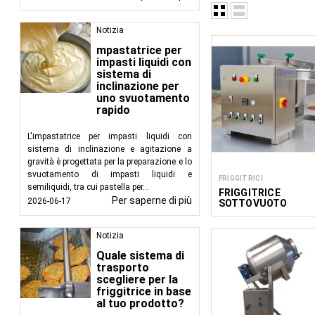
Notizia
mpastatrice per
Attrezzature per la lav
impasti liquidi con
miscelazione, il riscal
sistema di
lavorazione efficient
inclinazione per
fornisce attrezzature
uno svuotamento
professionali.
rapido
L'impastatrice per impasti liquidi con
sistema di inclinazione e agitazione a
gravità è progettata per la preparazione e lo
svuotamento di impasti liquidi e
FRIGGITRICI
semiliquidi, tra cui pastella per...
FRIGGITRICE
Per saperne di più
2026-06-17
SOTTOVUOTO
IDEALFRY VAC 20L
Notizia
Quale sistema di
trasporto
scegliere per la
friggitrice in base
al tuo prodotto?