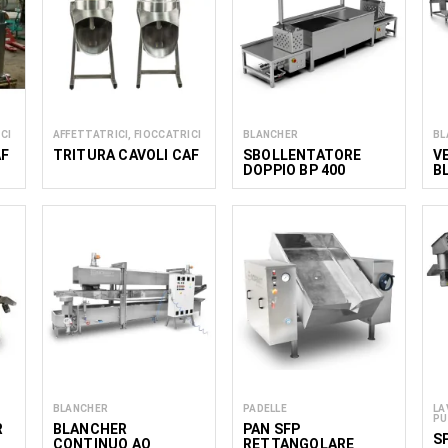
CI
AFFETTATRICI, FIOCCATRICI
BLANCHER
BL
AF
TRITURA CAVOLI CAF
SBOLLENTATORE
V
DOPPIO BP 400
B
(200X2)
BLANCHER
PADELLE
LA
PU
R
BLANCHER
PAN SFP
S
CONTINUO AQ
RETTANGOLARE