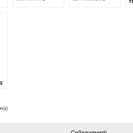
T
PROFONDO
INCLINABILE
F
M
TE
m(s)
Collegamenti