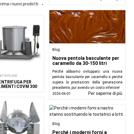
rima i nuovi prodotti

glio, la lavorazione, la
inari sono adatti per la
tanti. FoodTechProcess
tività HoReCa e cucine
Blog
Nuova pentola basculante per
caramello da 30-150 litri
Perché abbiamo sviluppato una nuova
NTRIFUGHE
pentola basculante per caramello e perché
ENTRIFUGA PER
supera le prestazioni della generazione
LIMENTI COVM 300
precedente, pur avendo un costo inferiore!
Per saperne di più
2026-06-01
Blog
Perché i moderni forni a