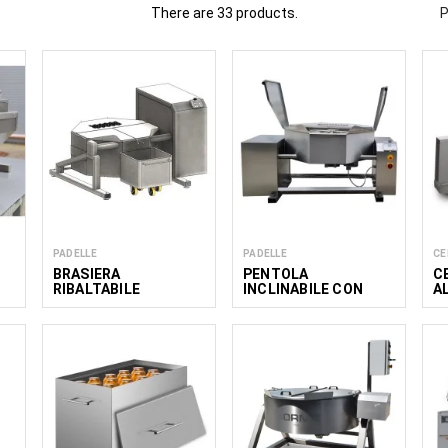
There are 33 products.
P
orazione di insalate, cavolo e crauti, comprese attrezzature per il ta
damento e la preparazione di ingredienti vegetali verdi. Questi macch
e di cavolo fresco e prodotti vegetali fermentati con risultati cos
 per piccoli e medi produttori di snack, aziende alimentari, at
Leggi di
meno
PADELLE
PADELLE
CE
BRASIERA
PENTOLA
C
RIBALTABILE
INCLINABILE CON
A
AUTOMATICA CON
AGITATORE PESK
AGITATORE 450
250/26