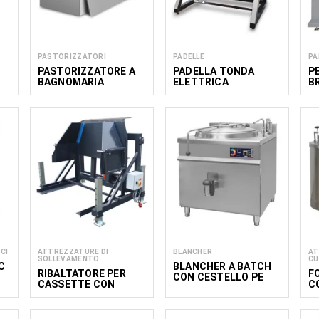
PASTORIZZATORI
PADELLE
PA
PASTORIZZATORE A
PADELLA TONDA
P
BAGNOMARIA
ELETTRICA
B
INCLINABILE SFM 140
M
CON MISCELATORE
CI
ATTREZZATURE DI
BLANCHER
AT
SOLLEVAMENTO
CU
C
BLANCHER A BATCH
RIBALTATORE PER
F
CON CESTELLO PE
CASSETTE CON
C
FRUTTA E VERDURA
A
VK