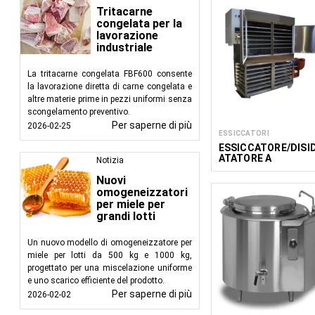
Tritacarne
congelata per la
lavorazione
industriale
La tritacarne congelata FBF600 consente
la lavorazione diretta di carne congelata e
altre materie prime in pezzi uniformi senza
scongelamento preventivo.
Per saperne di più
2026-02-25
ESSICCATORI
ESSICCATORE/DISI
ATATORE A
Notizia
INFRAROSSI
Nuovi
omogeneizzatori
per miele per
grandi lotti
Un nuovo modello di omogeneizzatore per
miele per lotti da 500 kg e 1000 kg,
progettato per una miscelazione uniforme
e uno scarico efficiente del prodotto.
Per saperne di più
2026-02-02