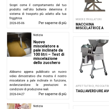
Scopri come il comportamento del tuo
prodotto nell'olio bollente determina il
sistema di trasporto più adatto alla tua
friggitrice.
MIXER E FRULLATORI
Per saperne di più
2026-05-06
MACCHINA
MISCELATRICE A
TAMBURO
Notizia
Nuovo
miscelatore a
pale inclinate da
100 litri – Test di
miscelazione
dello zucchero
Abbiamo appena pubblicato un nuovo
video dimostrativo che mostra il nostro
miscelatore a pale inclinate in funzione,
evidenziandone le prestazioni in
AFFETTATRICI, FIOCCATRI
condizioni di produzione reali.
TAGLIAVERDURE AV
Per saperne di più
2026-04-27
Notizia