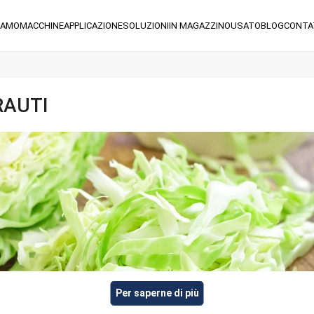
IAMO
MACCHINE
APPLICAZIONE
SOLUZIONI
IN MAGAZZINO
USATO
BLOG
CONTA
RAUTI
Per saperne di più