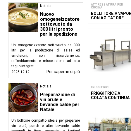
ATTREZZATURA PER
Notizia
CUCINA
BOLLITORE A VAPO
Nuovo
CON AGITATORE
omogeneizzatore
WLMMS
sottovuoto da
300 litri pronto
per la spedizione
Un omogeneizzatore sottovuoto da 300
litri per la produzione di salse ed
emulsioni, con riscaldamento,
raffreddamento e miscelazione ad alto
taglio integrati.
Per saperne di più
2025-12-12
Notizia
FRIGGITRICI
FRIGGITRICE A
Preparazione di
COLATA CONTINUA
vin brulé e
COMBIFRY 600/200
bevande calde per
Natale
Un bollitore compatto ideale per preparare
vin brulé, punch e altre bevande calde