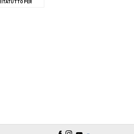
RITATUTTO PER
RUTTA E VERDURA
GFV