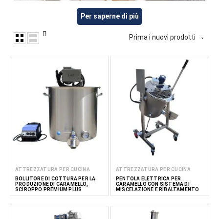
Attrezzature per la lavorazione alimentare per la produzione
Per saperne di più
di impasti per caramello e toffee, comprese attrezzature
per la cottura, la miscelazione, il riscaldamento e la
Prima i nuovi prodotti

lavorazione di prodotti alimentari densi e viscosi. Queste
attrezzature sono progettate per gestire applicazioni
dolciarie impegnative in cui sono importanti un processo
controllato e un funzionamento affidabile. FoodTechProcess
fornisce attrezzature per piccoli e medi produttori di snack,
aziende alimentari, attività HoReCa e cucine professionali.
Leggi di
meno
ATTREZZATURA PER CUCINA
ATTREZZATURA PER CUCINA
BOLLITORE DI COTTURA PER LA
PENTOLA ELETTRICA PER
PRODUZIONE DI CARAMELLO,
CARAMELLO CON SISTEMA DI
SCIROPPO PREMIUM PLUS
MISCELAZIONE E RIBALTAMENTO
COOK MAK CARAMEL 30–150L