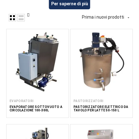
miscelazione e la lavorazione di ingredienti caseari. Queste
Per saperne di più
attrezzature sono adatte alla preparazione di panna
montata, guarnizioni per dessert, ripieni di crema e altri
Prima i nuovi prodotti

prodotti caseari dolci. FoodTechProcess fornisce
attrezzature per produttori lattiero-caseari, produttori di
dolciumi, attività HoReCa e cucine professionali.
Leggi di
meno
EVAPORATORI
PASTORIZZATORI
EVAPORATORE SOTTOVUOTO A
PASTORIZZATORE ELETTRICO DA
CIRCOLAZIONE 100-300L
TAVOLO PER LATTE 50-150 L