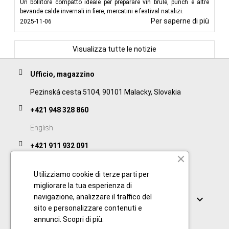
Un bollitore compatto ideale per preparare vin brulé, punch e altre
bevande calde invernali in fiere, mercatini e festival natalizi.
Per saperne di più
2025-11-06
Visualizza tutte le notizie
Ufficio, magazzino
Pezinská cesta 5104, 90101 Malacky, Slovakia
+421 948 328 860
English
+421 911 932 091
Slovak/Czech
Utilizziamo cookie di terze parti per
migliorare la tua esperienza di
Collegamenti
navigazione, analizzare il traffico del

sito e personalizzare contenuti e
annunci.
Scopri di più
.