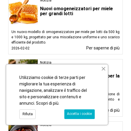
Notizia
Nuovi omogeneizzatori per miele
per grandi lotti
Un nuovo modello di omogeneizzatore per miele per lotti da 500 kg
e 1000 kg, progettato per una miscelazione uniforme e uno scarico
efficiente del prodotto.
Per saperne di più
2026-02-02
Notizia
Nuovo omogeneizzatore
sottovuoto da 300 litri pronto per la
Utilizziamo cookie di terze parti per
spedizione
migliorare la tua esperienza di
navigazione, analizzare il traffico del
Un omogeneizzatore sottovuoto da 300 litri per la produzione di
sito e personalizzare contenuti e
salse ed emulsioni, con riscaldamento, raffreddamento e
annunci.
Scopri di più
.
miscelazione ad alto taglio integrati.
Per saperne di più
2025-12-12
Accetta i cookie
Rifiuta
Notizia