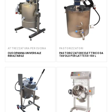
dispositivo di miscelazione
che possono essere installate
su piani di cottura (gas, elettrici, a induzione). Una categoria
separata può anche includere sistemi speciali che
consentono sia il riscaldamento che il raffreddamento del
prodotto utilizzando un dispositivo; tali sistemi di cottura
includono la tecnologia
Cook & Chill
. Questo dispositivo
consente, grazie a diverse sezioni indipendenti, di eseguire
costantemente funzioni di riscaldamento e raffreddamento
con trasferimento automatico del prodotto da una sezione
ATTREZZATURA PER CUCINA
PASTORIZZATORI
all'altra.
CUOCIPANNA UNIVERSALE
PASTORIZZATORE ELETTRICO DA
RIBALTABILE
TAVOLO PER LATTE 50-150 L
Per un funzionamento parallelo ed efficiente, alcune unità di
cottura in batch sono anche prodotte come
sistema a
doppia caldaia
, quando due o più caldaie possono
funzionare simultaneamente su una struttura di supporto
utilizzando un singolo circuito di circolazione.
Leggi di
meno