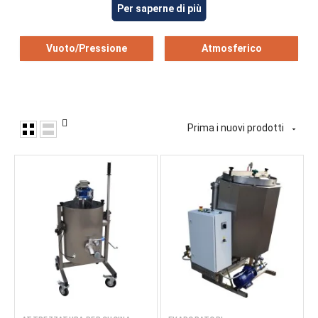
Per saperne di più
Vuoto/Pressione
Atmosferico
Prima i nuovi prodotti

A seconda del tempo di lavorazione, il bollitore di cottura può
essere utilizzato per:
Sbollentare
Cottura
Ebollizione
Concentrazione
Miscelazione