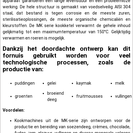
apparaat garanderen een lange levensduur en een probleemloze
werking. De hele structuur is gemaakt van voedselveilig AISI 304
staal, dat bestand is tegen corrosie en de meeste zuren,
sterilisatieoplossingen, de meeste organische chemicaliën en
kleurstoffen. De MK serie kookketel verwarmt de gehele inhoud
gelijkmatig tot een maximumtemperatuur van 150°C. Gelijktijdig
verwarmen en roeren is mogelijk.
Dankzij het doordachte ontwerp kan dit
fornuis gebruikt worden voor veel
technologische processen, zoals de
productie van:
puddingen
gelei
kaymak
melk
broeiend
groenten
fruitmousses
vullingen
deeg
Voordelen:
Kookmachines uit de MK-serie zijn ontworpen voor de
productie en bereiding van soezendeeg, crèmes, chocolade,
fudge, jam, glazuur, vullingen en diverse mengsels volgens