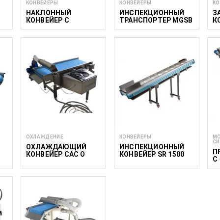
КОНВЕЙЕРЫ
КОНВЕЙЕРЫ
КО
НАКЛОННЫЙ
ИНСПЕКЦИОННЫЙ
З
КОНВЕЙЕР С
ТРАНСПОРТЕР MGSB
К
БУНКЕРОМ CBI
ОХЛАЖДЕНИЕ
КОНВЕЙЕРЫ
МО
СИ
ОХЛАЖДАЮЩИЙ
ИНСПЕКЦИОННЫЙ
П
КОНВЕЙЕР CAC O
КОНВЕЙЕР SR 1500
С
500/1700
К
М