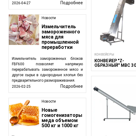
Гигиеничность:
Подробнее
2026-04-27
риск загрязнени
Гибкость:
конв
Новости
адаптироватьс
Измельчитель
Снижение тру
замороженного
трудовых ресур
мяса для
промышленной
Стратегическая инт
переработки
FoodTechProcess, в
КОНВЕЙЕРЫ
Измельчитель замороженных блоков
КОНВЕЙЕР "Z-
ассортимент конвей
FBF600 позволяет напрямую
ОБРАЗНЫЙ" MBC 3
Наши решения обе
перерабатывать замороженное мясо и
функционирование ва
другое сырье в однородные хлопья без
предварительного размораживания.
Подробнее
2026-02-25
Новости
Новые
гомогенизаторы
меда объемом
500 кг и 1000 кг