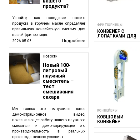
вашего
эффективность 
продукта?
Охлаждающие 
температуры на
Узнайте, как поведение вашего
Подающие кон
продукта в горячем масле определяет
ФРИТЮРНИЦЫ
контролируемый
правильную конвейерную систему для
КОНВЕЙЕР С
вашей фритюрницы.
ЛОПАТКАМИ ДЛЯ
Применение в разли
УНИВЕРСАЛЬНОЙ
Подробнее
2026-05-06
ФРИТЮРНИЦЫ
Конвейеры широко ис
400/1100/12 –
ДОПОЛНИТЕЛЬНЫ
Новости
МОДУЛЬ
Переработка:
э
Новый 100-
непрерывный и 
литровый
Упаковка:
транс
плужный
упаковки.
смеситель –
тест
Сортировка и
смешивания
категориям и п
сахара
Линии сборки:
компонентов.
Мы только что выпустили новое
КОНВЕЙЕРЫ
демонстрационное видео,
КОВШОВЫЙ
Преимущества конв
показывающее работу нашего плужного
КОНВЕЙЕР
смесителя и демонстрирующее его
Эффективност
производительность в реальных
обеспечивая п
производственных условиях.