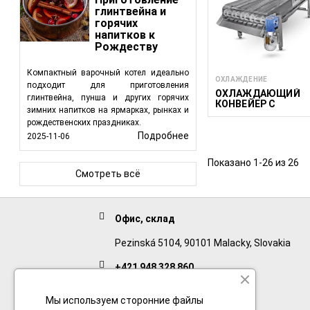
глинтвейна и
горячих
напитков к
Рождеству
Компактный варочный котел идеально
ОХЛАЖДЕНИЕ
подходит для приготовления
ОХЛАЖДАЮЩИЙ
глинтвейна, пунша и других горячих
КОНВЕЙЕР С
зимних напитков на ярмарках, рынках и
ВОЗДУШНЫМ
рождественских праздниках.
ОХЛАЖДЕНИЕМ CA
600/1500
Подробнее
2025-11-06
Показано 1-26 из 26
Смотреть всё
Офис, склад
Pezinská 5104, 90101 Malacky, Slovakia
+421 948 328 860
English
Мы используем сторонние файлы