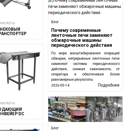
особствуют контролю
ивают устойчивый и
Блог
НВЕЙЕРЫ
НЕКОВЫЙ
Почему современные
РАНСПОРТЕР
ленточные печи заменяют
обжарочные машины
периодического действия
По мере масштабирования операций
аботки, обеспечивая
обжарки, непрерывные ленточные печи
заменяют системы периодического
очной и эффективной
действия, снижая зависимость от
оператора и обеспечивая более
равномерные результаты.
родукции по разным
Подробнее
2026-05-14
лавное перемещение
НВЕЙЕРЫ
ОДАЮЩИЙ
ОНВЕЙЕР DC
ижая ручной труд и
Блог