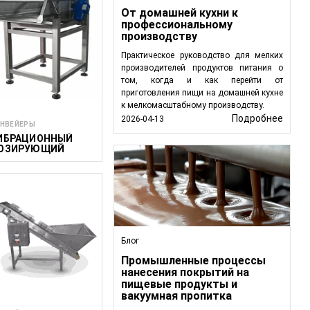
с продуктом, снижая
От домашней кухни к
профессиональному
ными процессами и
производству
Практическое руководство для мелких
ению потребности в
производителей продуктов питания о
том, когда и как перейти от
приготовления пищи на домашней кухне
к мелкомасштабному производству.
Подробнее
2026-04-13
 предлагает широкий
НВЕЙЕРЫ
ИБРАЦИОННЫЙ
ий пищевой отрасли.
ОЗИРУЮЩИЙ
, и бесперебойное
ИТАТЕЛЬ
продукции.
Блог
Промышленные процессы
нанесения покрытий на
пищевые продукты и
вакуумная пропитка