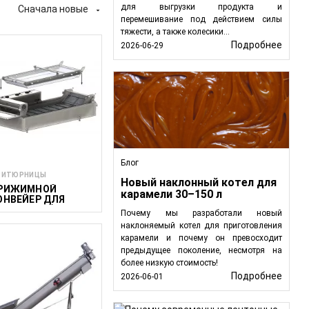
для выгрузки продукта и
Сначала новые

перемешивание под действием силы
тяжести, а также колесики...
Подробнее
2026-06-29
Блог
чих ингредиентов до
РИТЮРНИЦЫ
Новый наклонный котел для
дукции, снижая риск
РИЖИМНОЙ
карамели 30–150 л
ОНВЕЙЕР ДЛЯ
еров удовлетворяют
ОДУЛЬНОЙ
Почему мы разработали новый
РИТЮРНИЦЫ
наклоняемый котел для приготовления
0/1100/12 -
карамели и почему он превосходит
метов, они идеально
ОПОЛНИТЕЛЬНЫЙ
ОДУЛЬ
предыдущее поколение, несмотря на
более низкую стоимость!
нных материалов в
Подробнее
2026-06-01
ортировки, повышают