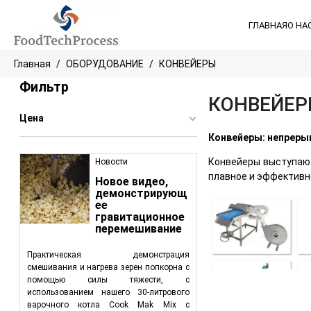
ГЛАВНАЯ
О НА
Главная
ОБОРУДОВАНИЕ
КОНВЕЙЕРЫ
Фильтр
КОНВЕЙЕ
Цена
Конвейеры: непреры
Конвейеры выступают
Новости
плавное и эффективн
Новое видео,
демонстрирующ
ее
гравитационное
перемешивание
Практическая демонстрация
смешивания и нагрева зерен попкорна с
помощью силы тяжести, с
использованием нашего 30-литрового
варочного котла Cook Mak Mix с