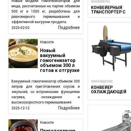
Новые модели гомогенизаторов для
КОНВЕЙЕРЫ
меда, рассчитанные на партии объемом
КОНВЕЙЕРНЫЙ
500 кг и 1000 кг, разработаны для
ТРАНСПОРТЕР С
ПРИЕМНЫМ
равномерного перемешивания и
БУНКЕРОМ ACWH
эффективной выгрузки продукта.
3000/300
Подробнее
2026-02-02
Новости
Новый
вакуумный
гомогенизатор
объемом 300 л
готов к отгрузке
Вакуумный гомогенизатор объемом 300
ОХЛАЖДЕНИЕ
литров для приготовления соусов и
КОНВЕЙЕР
ОХЛАЖДАЮЩЕЙ
эмульсий, со встроенными функциями
CAC W 500/1500
нагрева, охлаждения и
высокоскоростного перемешивания.
Подробнее
2025-12-12
Новости
Приготовление