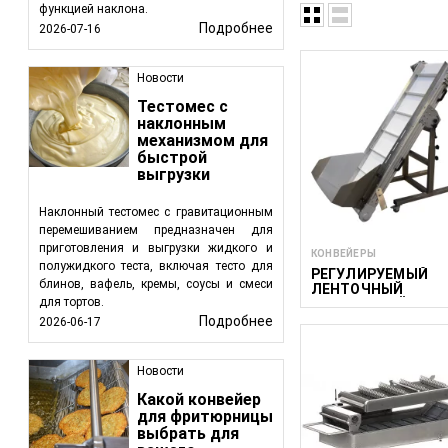
функцией наклона.
Подробнее
2026-07-16
Новости
Тестомес с
наклонным
механизмом для
быстрой
выгрузки
Наклонный тестомес с гравитационным
Функциональность и
перемешиванием предназначен для
приготовления и выгрузки жидкого и
Конвейеры разработ
КОНВЕЙЕРЫ
полужидкого теста, включая тесто для
упакованных товаро
РЕГУЛИРУЕМЫЙ
блинов, вафель, кремы, соусы и смеси
ЛЕНТОЧНЫЙ
загрязнения и пов
для тортов.
ТРАНСПОРТЁР С
специфические требо
БУНКЕРОМ ACWH
Подробнее
2026-06-17
Ленточные ко
подходят для т
Новости
Винтовые кон
Какой конвейер
ограниченных п
для фритюрницы
Сортировочны
выбрать для